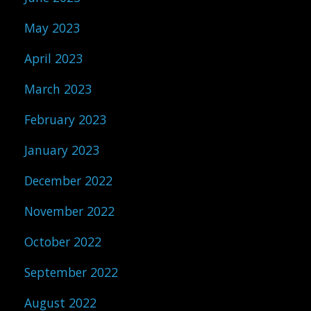
May 2023
April 2023
March 2023
February 2023
January 2023
December 2022
November 2022
October 2022
September 2022
August 2022