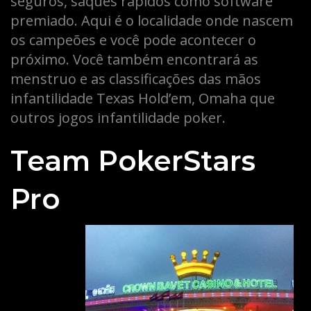
seguros, saques rápidos como software
premiado. Aqui é o localidade onde nascem
os campeões e você pode acontecer o
próximo. Você também encontrará as
menstruo e as classificações das mãos
infantilidade Texas Hold’em, Omaha que
outros jogos infantilidade poker.
Team PokerStars
Pro