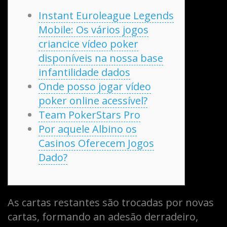
Instant Euroleague Legends
Mobile: Os vários jogos
criancice vídeo poker
disponíveis na nossa base
infantilidade dados
Onde posso jogar vídeo
poker online acessível?
Team PokerStars Pro
Por aquele Albino os
Casinos Oferecem Jogos
Dado?
As cartas restantes são trocadas por novas
cartas, formando an adesão derradeiro,