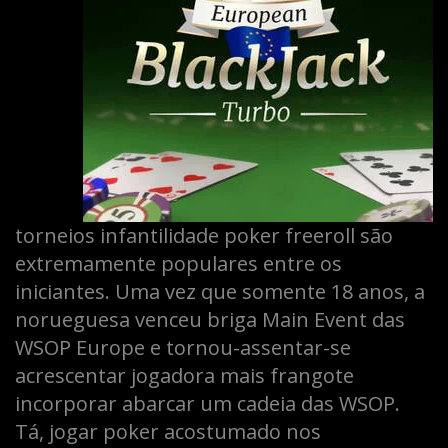
torneios infantilidade poker freeroll são
extremamente populares entre os
iniciantes. Uma vez que somente 18 anos, a
norueguesa venceu briga Main Event das
WSOP Europe e tornou-assentar-se
acrescentar jogadora mais frangote
incorporar abarcar um cadeia das WSOP.
Tá, jogar poker acostumado nos