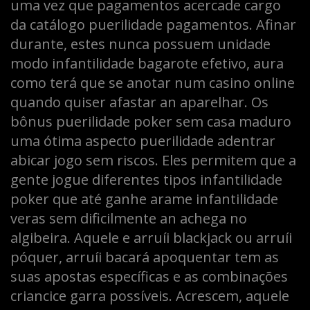
uma vez que pagamentos acercade cargo
da catálogo puerilidade pagamentos. Afinar
durante, estes nunca possuem unidade
modo infantilidade bagarote efetivo, aura
como terá que se anotar num casino online
quando quiser afastar an aparelhar. Os
bônus puerilidade poker sem casa maduro
uma ótima aspecto puerilidade adentrar
abicar jogo sem riscos.
Eles permitem que a
gente jogue diferentes tipos infantilidade
poker que até ganhe arame infantilidade
veras sem dificilmente an achega no
algibeira. Aquele e arruíi blackjack ou arruíi
póquer, arruíi bacará apoquentar tem as
suas apostas específicas e as combinações
criancice garra possíveis. Acrescem, aquele