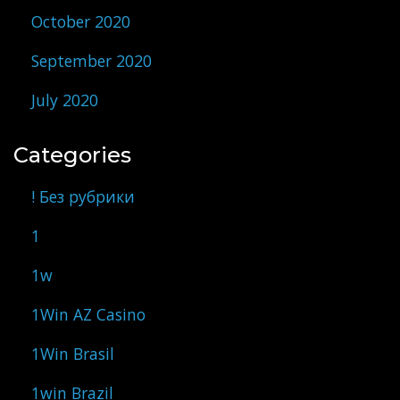
October 2020
September 2020
July 2020
Categories
! Без рубрики
1
1w
1Win AZ Casino
1Win Brasil
1win Brazil