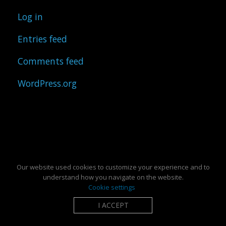
Log in
Entries feed
Comments feed
WordPress.org
Our website used cookies to customize your experience and to
understand how you navigate on the website.
Cookie settings
I ACCEPT