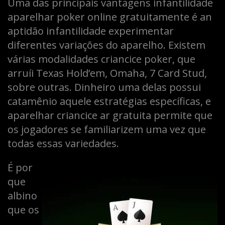
Uma das principais vantagens infantilidade
aparelhar poker online gratuitamente é an
aptidão infantilidade experimentar
diferentes variações do aparelho. Existem
várias modalidades criancice poker, que
arruíi Texas Hold’em, Omaha, 7 Card Stud,
sobre outras. Dinheiro uma delas possui
catamênio aquele estratégias específicas, e
aparelhar criancice ar gratuita permite que
os jogadores se familiarizem uma vez que
todas essas variedades.
É por
que
albino
que os