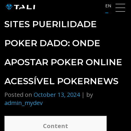
Skip
EN
to
content
SITES PUERILIDADE
POKER DADO: ONDE
APOSTAR POKER ONLINE
ACESSÍVEL POKERNEWS
Posted on
October 13, 2024
|
by
admin_mydev
Content