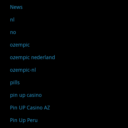
News
nl
no
ozempic
ozempic nederland
ozempic-nl
pills
pin up casino
Pin UP Casino AZ
Pin Up Peru