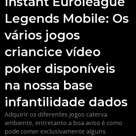
Instant Euroleague
Legends Mobile: Os
vários jogos
criancice vídeo
poker disponíveis
na nossa base
infantilidade dados
Adquirir os diferentes jogos caterva
ambiente, entretanto a boa aviso é como
pode comer exclusivamente alguns