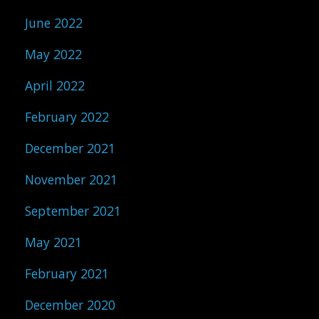
June 2022
May 2022
April 2022
February 2022
December 2021
November 2021
September 2021
May 2021
February 2021
December 2020