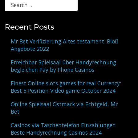
Recent Posts
Mr Bet Verifizierung Altes testament: Bloß
Angebote 2022
Erreichbar Spielsaal über Handyrechnung
begleichen Pay by Phone Casinos
Finest Online slots games for real Currency:
Best 5 Position Video game October 2024
Online Spielsaal Ostmark via Echtgeld, Mr
Bet
Casinos via Taschentelefon Einzahlungen
Beste Handyrechnung Casinos 2024