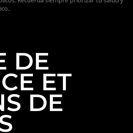
ólicos. Recuerda siempre priorizar tu salud y
co..
 DE
CE ET
NS DE
S