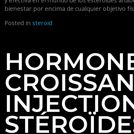
y efectiva en el mundo de los esteroides anab
bienestar por encima de cualquier objetivo físi
Posted in
steroid
HORMONE
CROISSAN
INJECTIO
STÉROÏDE