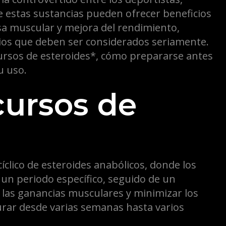
esteroides
e estas sustancias pueden ofrecer beneficios
antes
sa muscular y mejora del rendimiento,
y
rios que deben ser considerados seriamente.
después
cursos de esteroides*, cómo prepararse antes
de
u uso.
su
cursos de
uso
cíclico de esteroides anabólicos, donde los
un periodo específico, seguido de un
las ganancias musculares y minimizar los
urar desde varias semanas hasta varios