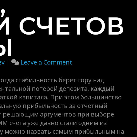
,
И СЧЕТОВ
Ы
on
ev
|
Leave a Comment
Памм
Инвестирование
огда стабильность берет гору над
На
нтальной потерей депозита, каждый
Форекс,
ваткой капитала. При этом большинство
Брокеры,
альную прибыльность за отчетный
Рейтинги
ет решающим аргументов при выборе
Счетов
М счета уже давно стали одним из
И
ву можно назвать самым прибыльным на