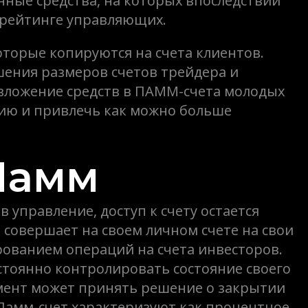
ные средства, на которых впоследствии
 рейтинге управляющих.
торые копируются на счета клиентов.
шения размеров счетов трейдера и
 вложение средств в ПАММ-счета молодых
цию и привлечь как можно больше
Памм
 управление, доступ к счету остается
р совершает на своем личном счете на свои
рованием операций на счета инвесторов.
стоянно контролировать состояние своего
омент может принять решение о закрытии
Памм-счет характеризуют как процентное