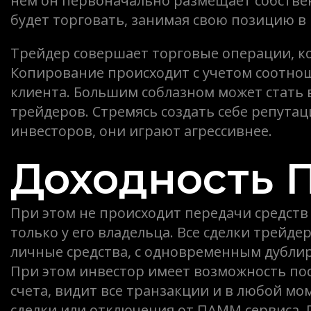
нем он первоначально размещает собствен
будет торговать, занимая свою позицию в
Трейдер совершает торговые операции, ко
Копирование происходит с учетом соотно
клиента. Большим соблазном может стать
трейдеров. Стремясь создать себе репута
инвесторов, они играют агрессивнее.
Доходность 
При этом не происходит передачи средств в
только у его владельца. Все сделки трейде
личные средства, с одновременным дубли
При этом инвестор имеет возможность по
счета, видит все транзакции и в любой м
сделки или отключения от ПАММ сервиса. 