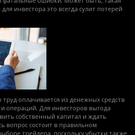
и фатальные ошибки. Может быть, такая
для инвестора это всегда сулит потерей
го труд оплачивается из денежных средств
ти операций. Для инвесторов выгода
авить собственный капитал и ждать
сь вопрос состоит в правильном
ыборе трейдера, поскольку убытки также