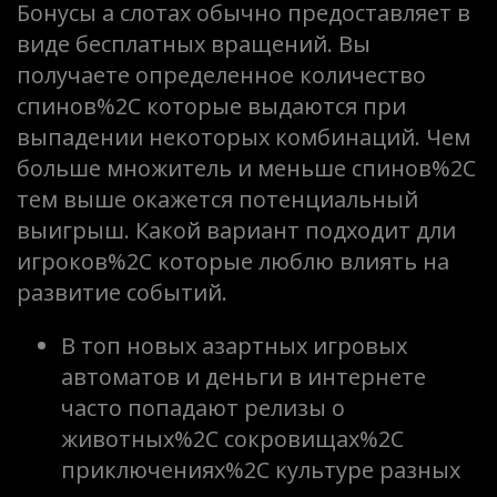
Бонусы а слотах обычно предоставляет в
виде бесплатных вращений. Вы
получаете определенное количество
спинов%2C которые выдаются при
выпадении некоторых комбинаций. Чем
больше множитель и меньше спинов%2C
тем выше окажется потенциальный
выигрыш. Какой вариант подходит дли
игроков%2C которые люблю влиять на
развитие событий.
В топ новых азартных игровых
автоматов и деньги в интернете
часто попадают релизы о
животных%2C сокровищах%2C
приключениях%2C культуре разных