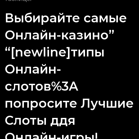
Выбирайте самые
Онлайн-казино”
“[newline]типы
Онлайн-
слотов%3A
попросите Лучшие
Слоты ддя
Онлайн-игры!