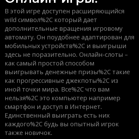
В этой игре доступен расширяющийся
wild символ%2C который дает
дополнительные вращения игровому
автомату. Он поудобнее адаптирован для
мобильных устройств%2C и выигрыши
здесь не поразительно. Онлайн-слоты –
как самый простой способом
выигрывать денежные призы%2C такие
как прогрессивные джекпоты%2C из
иной точки мира. Все%2C что вам
нельзя%2C это компьютер например
смартфон и доступ в Интернет.
Единственный выиграть есть них
каждого%2C будь вы опытный игрок
также новичок.