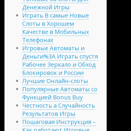
Денежной Игры
Играть В самые Новые
Слоты в Хорошем
Качестве в Мобильных
Телефонах
Игровые Автоматы и
Деньги%3A Играть спустя
Рабочее Зеркало и Обход
Блокировок и России
Лучшие Онлайн-слоты
Популярные Автоматы со
Функцией Bonus Buy
Честность а Случайность
Результатов Игры
Пошаговая Инструкция –
Как работают Игровые