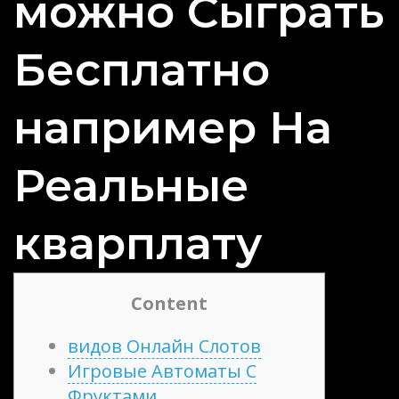
можно Сыграть
Бесплатно
например На
Реальные
кварплату
Content
видов Онлайн Слотов
Игровые Автоматы С
Фруктами