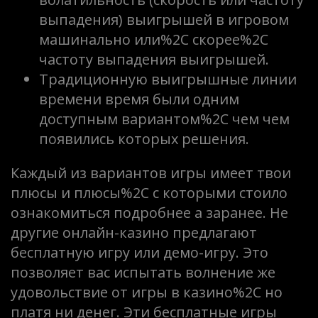
выпадения) выигрышей в игровом
машинально или%2C скорее%2C
частоту выпадения выигрышей.
Традиционную выигрышные линии
времени время были одним
доступным вариантом%2C чем чем
появились которых решения.
Каждый из вариантов игры имеет твои
плюсы и плюсы%2C с которыми стоило
ознакомиться подробнее а заранее. Не
другие онлайн-казино предлагают
бесплатную игру или демо-игру. Это
позволяет вас испытать волнение же
удовольствие от игры в казино%2C но
платя ни денег. Эти бесплатные игры