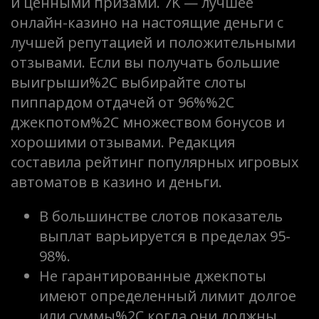
и ценными призами. 7K — лучшее
онлайн-казино на настоящие деньги с
лучшей репутацией и положительными
отзывами. Если вы получать большие
выигрыши%2C выбирайте слоты
пиппардом отдачей от 96%%2C
джекпотом%2C множеством бонусов и
хорошими отзывами. Редакция
составила рейтинг популярных игровых
автоматов в казино и деньги.
В большинстве слотов показатель
выплат варьируется в пределах 95-
98%.
Не гарантированные джекпоты
имеют определенный лимит долгое
или суммы%2C когда они должны