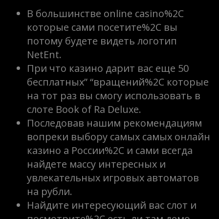
В большинстве online casino%2C
которые сами посетите%2C вы
потому будете видеть логотип
NetEnt.
При что казино дарит вас еще 50
бесплатных” “вращений%2C которые
на тот раз вы смогу использовать в
слоте Book of Ra Deluxe.
Последовав нашим рекомендациям
вопреки выбору самых самых онлайн
казино а России%2C и сами всегда
найдете массу интересных и
увлекательных игровых автоматов
на рубли.
Найдите интересующий вас слот и
посмотрите%2C есть ли там демо-