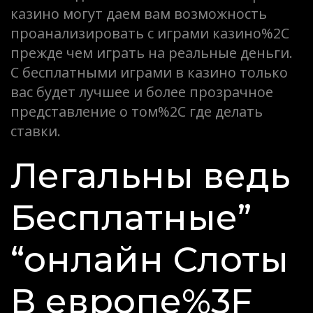
казино могут даем вам возможность
проанализировать с играми казино%2C
прежде чем играть на реальные деньги.
С бесплатными играми в казино только
вас будет лучшее и более прозрачное
представление о том%2C где делать
ставки.
Легальны ведь
Бесплатные”
“онлайн Слоты
В европе%3F