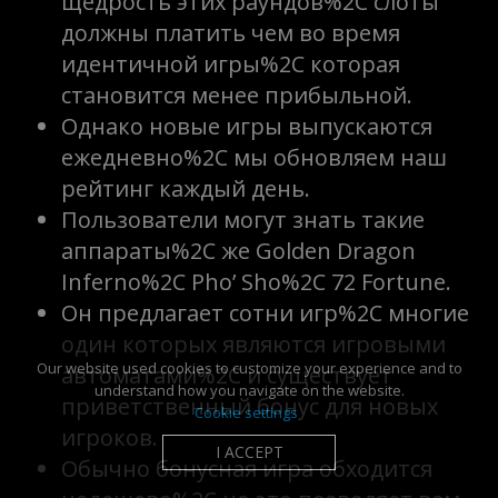
щедрость этих раундов%2C слоты
должны платить чем во время
идентичной игры%2C которая
становится менее прибыльной.
Однако новые игры выпускаются
ежедневно%2C мы обновляем наш
рейтинг каждый день.
Пользователи могут знать такие
аппараты%2C же Golden Dragon
Inferno%2C Pho’ Sho%2C 72 Fortune.
Он предлагает сотни игр%2C многие
один которых являются игровыми
Our website used cookies to customize your experience and to
автоматами%2C и существует
understand how you navigate on the website.
приветственный бонус для новых
Cookie settings
игроков.
I ACCEPT
Обычно бонусная игра обходится