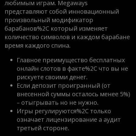
любимым играм. Megaways
представляют собой инновационный
произвольный модификатор
барабанов%2C который изменяет
количество символов и каждом барабане
время каждого спина.
Главное преимущество бесплатных
онлайн слотов в факте%2C что вы не
рискуете своими денег.
Если депозит проигранный (от
внесенной суммы осталось менее 5%)
– отыгрывать но не нужно.
Игры регулируются%2C только
означает лицензирование а аудит
третьей стороне.