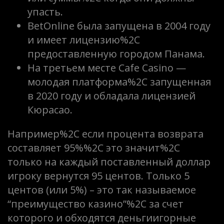
упасть.
BetOnline была запущена в 2004 году
и имеет лицензию%2C
предоставленную городом Панама.
На третьем месте Cafe Casino —
молодая платформа%2C запущенная
в 2020 году и обладала лицензией
Кюрасао.
Например%2C если процента возврата
составляет 95%%2C это значит%2C
только на каждый поставленный доллар
игроку вернутся 95 центов. Только 5
центов (или 5%) – это так называемое
“преимущество казино”%2C за счет
которого и обходятся деньгиигорные