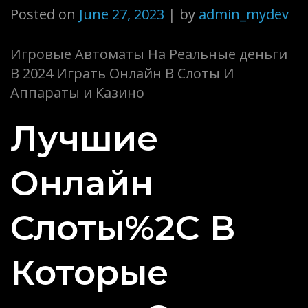
Posted on
June 27, 2023
|
by
admin_mydev
Игровые Автоматы На Реальные деньги
В 2024 Играть Онлайн В Слоты И
Аппараты и Казино
Лучшие
Онлайн
Слоты%2C В
Которые