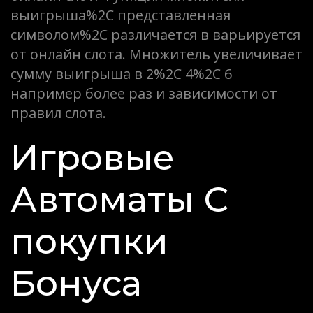
выигрыша%2C представленная
символом%2C различается в варьируется
от онлайн слота. Множитель увеличивает
сумму выигрыша в 2%2C 4%2C 6
например более раз и зависимости от
правил слота.
Игровые
Автоматы С
покупки
Бонуса