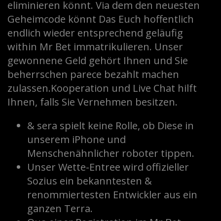
eliminieren könnt. Via dem den neuesten
Geheimcode könnt Das Euch hoffentlich
endlich wieder entsprechend geläufig
within Mr Bet immatrikulieren. Unser
gewonnene Geld gehört Ihnen und Sie
beherrschen parece bezahlt machen
zulassen.Kooperation und Live Chat hilft
Ihnen, falls Sie Vernehmen besitzen.
& sera spielt keine Rolle, ob Diese in
unserem iPhone und
Menschenähnlicher roboter tippen.
Unser Wette-Entree wird offizieller
Sozius ein bekanntesten &
renommiertesten Entwickler aus ein
ganzen Terra.