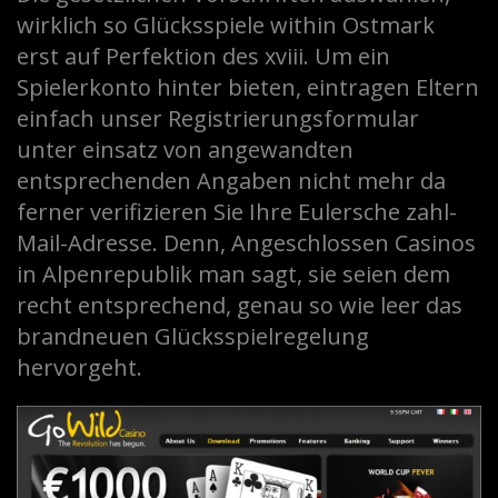
wirklich so Glücksspiele within Ostmark
erst auf Perfektion des xviii. Um ein
Spielerkonto hinter bieten, eintragen Eltern
einfach unser Registrierungsformular
unter einsatz von angewandten
entsprechenden Angaben nicht mehr da
ferner verifizieren Sie Ihre Eulersche zahl-
Mail-Adresse. Denn, Angeschlossen Casinos
in Alpenrepublik man sagt, sie seien dem
recht entsprechend, genau so wie leer das
brandneuen Glücksspielregelung
hervorgeht.