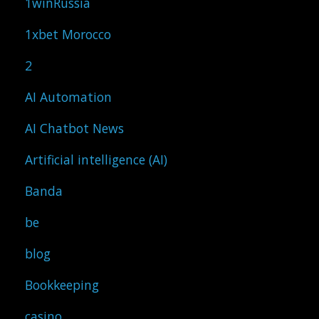
1winRussia
1xbet Morocco
2
AI Automation
AI Chatbot News
Artificial intelligence (AI)
Banda
be
blog
Bookkeeping
casino