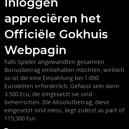
Inloggen
appreciëren het
Officiële Gokhuis
Webpagin
Falls Spieler angewandten gesamten
Bonusbetrag einbehalten möchten, wirklich
so ist die eine Einzahlung bei 1.000
Euroletten erforderlich. Gefasst sein dann
3.500 Ecu, die eingesetzt sie sind
beherrschen. Die Absolutbetrag, diese
eingesetzt sind mess, liegt zuletzt as part of
115,500 Eur.