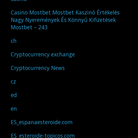
Casino Mostbet Mostbet Kaszinó Értékelés
Nagy Nyeremények És Könnyű Kifizetések
Mostbet – 243
ch
Cryptocurrency exchange
Cryptocurrency News
cz
ed
en
ES_espanaesteroide.com
ES_esteroide-topicos.com