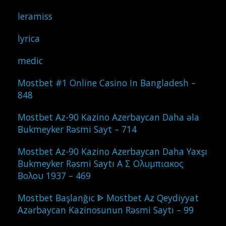
leramiss
lyrica
medic
Mostbet #1 Online Casino In Bangladesh –
848
Mostbet Az-90 Kazino Azerbaycan Daha əla
Bukmeyker Rəsmi Sayt – 714
Mostbet Az-90 Kazino Azerbaycan Daha Yaxşı
Bukmeyker Rəsmi Saytı Α Σ Ολυμπιακος
Βολου 1937 – 469
Mostbet Başlanğıc ᐈ Mostbet Az Qeydiyyat
Azərbaycan Kazinosunun Rəsmi Saytı – 99