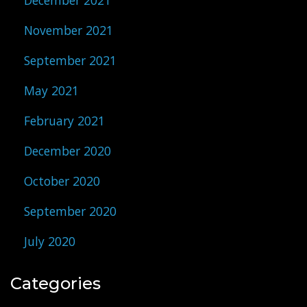
December 2021
November 2021
September 2021
May 2021
February 2021
December 2020
October 2020
September 2020
July 2020
Categories