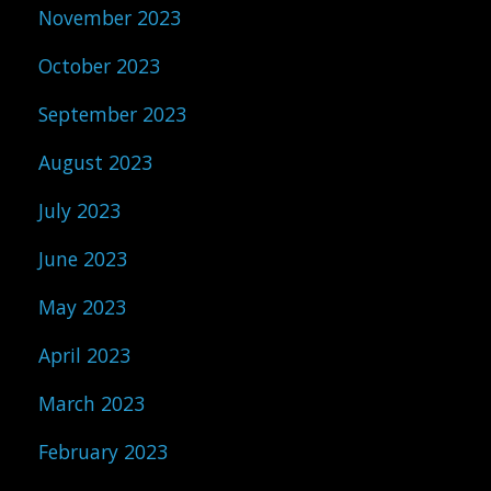
November 2023
October 2023
September 2023
August 2023
July 2023
June 2023
May 2023
April 2023
March 2023
February 2023