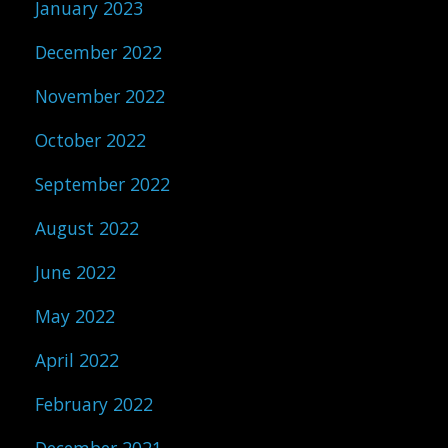
January 2023
December 2022
November 2022
October 2022
September 2022
August 2022
June 2022
May 2022
April 2022
February 2022