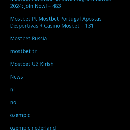
2024: Join Now! – 483
Mostbet Pt Mostbet Portugal Apostas
Desportivas + Casino Mosbet – 131
Mostbet Russia
mostbet tr
Mostbet UZ Kirish
News
nl
no
ozempic
ozempic nederland