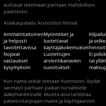
auttavat tekemään parhaan mahdollisen
päätöksen.
Asiakaspalvelu Arvostelut Hinnat
Ammattitaitoinen
Myönteiset ja
Kilpail
ja helposti
luotettavat
ja selke
tavoitettavissa
käyttäjäkokemukset
hinnoit
Nopeat
Luotettujen
Ei piilo
vastaukset
arviontikanavien
tai yllä
kysymyksiin
suositukset
maksuj
Kun nämä seikat otetaan huomioon, löydät
varmasti parhaan paikan turvalliselle
lääkehankinnalle. Muista aina tarkistaa
palveluntarjoajan maine ja käyttäjäarviot