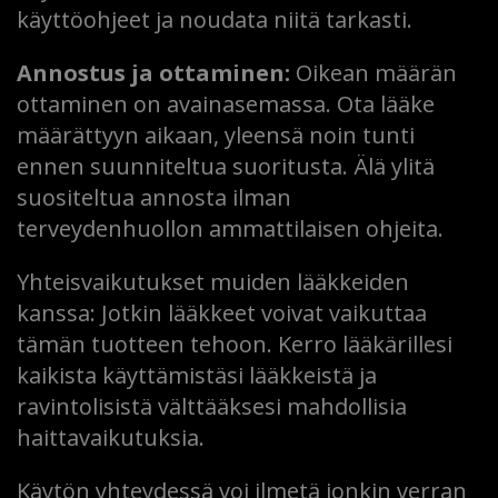
käyttöohjeet ja noudata niitä tarkasti.
Annostus ja ottaminen:
Oikean määrän
ottaminen on avainasemassa. Ota lääke
määrättyyn aikaan, yleensä noin tunti
ennen suunniteltua suoritusta. Älä ylitä
suositeltua annosta ilman
terveydenhuollon ammattilaisen ohjeita.
Yhteisvaikutukset muiden lääkkeiden
kanssa: Jotkin lääkkeet voivat vaikuttaa
tämän tuotteen tehoon. Kerro lääkärillesi
kaikista käyttämistäsi lääkkeistä ja
ravintolisistä välttääksesi mahdollisia
haittavaikutuksia.
Käytön yhteydessä voi ilmetä jonkin verran