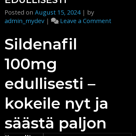
Posted on
August 15, 2024
|
by
on
admin_mydev
|
Leave a Comment
Kokeile
sildenafi
Sildenafil
100mg
hinta
100mg
edullises
edullisesti –
kokeile nyt ja
säästä paljon