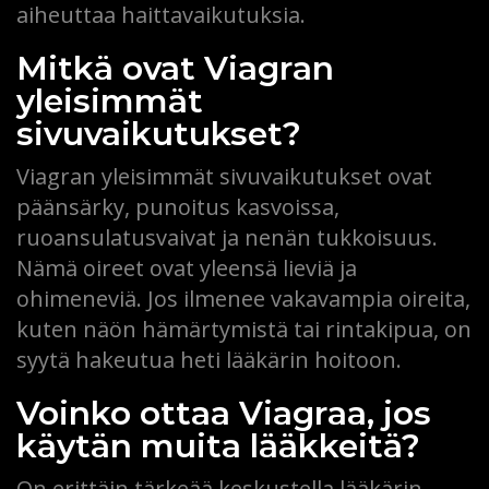
aiheuttaa haittavaikutuksia.
Mitkä ovat Viagran
yleisimmät
sivuvaikutukset?
Viagran yleisimmät sivuvaikutukset ovat
päänsärky, punoitus kasvoissa,
ruoansulatusvaivat ja nenän tukkoisuus.
Nämä oireet ovat yleensä lieviä ja
ohimeneviä. Jos ilmenee vakavampia oireita,
kuten näön hämärtymistä tai rintakipua, on
syytä hakeutua heti lääkärin hoitoon.
Voinko ottaa Viagraa, jos
käytän muita lääkkeitä?
On erittäin tärkeää keskustella lääkärin