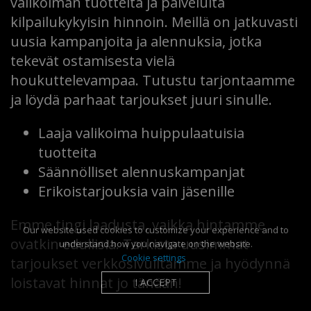
valikoiman tuotteita ja palveluita
kilpailukykyisin hinnoin. Meillä on jatkuvasti
uusia kampanjoita ja alennuksia, jotka
tekevät ostamisesta vielä
houkuttelevampaa. Tutustu tarjontaamme
ja löydä parhaat tarjoukset juuri sinulle.
Laaja valikoima huippulaatuisia
tuotteita
Säännölliset alennuskampanjat
Erikoistarjouksia vain jäsenille
Emme tingi laadusta, vaikka hintamme
Our website used cookies to customize your experience and to
ovatkin edullisia. Tarkista uusimmat
understand how you navigate on the website.
Cookie settings
tarjoukset verkkosivuiltamme ja hyödynnä
loistavat hinnat jo tänään!
I ACCEPT