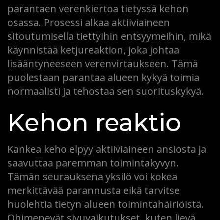
parantaen verenkiertoa tietyssä kehon
osassa. Prosessi alkaa aktiiviaineen
sitoutumisella tiettyihin entsyymeihin, mikä
käynnistää ketjureaktion, joka johtaa
lisääntyneeseen verenvirtaukseen. Tämä
puolestaan parantaa alueen kykyä toimia
normaalisti ja tehostaa sen suorituskykyä.
Kehon reaktio
Kankea keho elpyy aktiiviaineen ansiosta ja
saavuttaa paremman toimintakyvyn.
Tämän seurauksena yksilö voi kokea
merkittävää parannusta eikä tarvitse
huolehtia tietyn alueen toimintahäiriöistä.
Ohimenevät sivuvaikutukset, kuten lievä