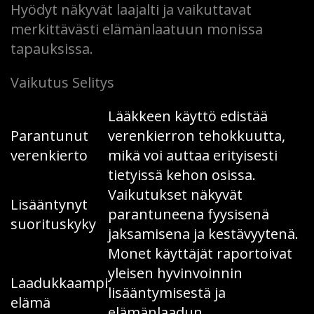
Hyödyt näkyvät laajalti ja vaikuttavat
merkittävästi elämänlaatuun monissa
tapauksissa.
Vaikutus Selitys
Lääkkeen käyttö edistää
Parantunut
verenkierron tehokkuutta,
verenkierto
mikä voi auttaa erityisesti
tietyissä kehon osissa.
Vaikutukset näkyvät
Lisääntynyt
parantuneena fyysisenä
suorituskyky
jaksamisena ja kestävyytenä.
Monet käyttäjät raportoivat
yleisen hyvinvoinnin
Laadukkaampi
lisääntymisestä ja
elämä
elämänlaadun