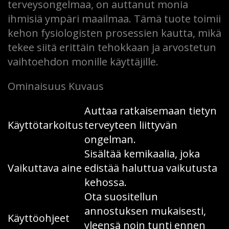
terveysongelmaa, on auttanut monia
ihmisiä ympäri maailmaa. Tämä tuote toimii
kehon fysiologisten prosessien kautta, mikä
tekee siitä erittäin tehokkaan ja arvostetun
vaihtoehdon monille käyttäjille.
Ominaisuus Kuvaus
Auttaa ratkaisemaan tietyn
Käyttötarkoitus
terveyteen liittyvän
ongelman.
Sisältää kemikaalia, joka
Vaikuttava aine
edistää haluttua vaikutusta
kehossa.
Ota suositellun
annostuksen mukaisesti,
Käyttöohjeet
yleensä noin tunti ennen