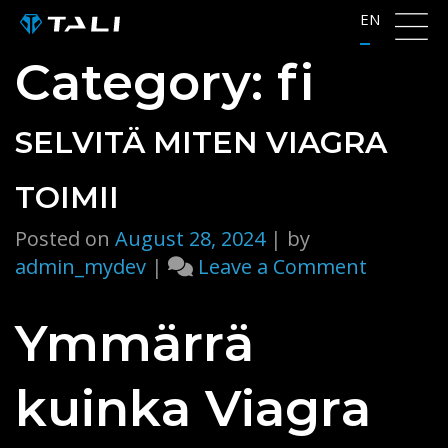
Skip
EN
to
Category:
fi
content
SELVITÄ MITEN VIAGRA
TOIMII
Posted on
August 28, 2024
|
by
on
admin_mydev
|
Leave a Comment
Selvitä
miten
Ymmärrä
viagra
toimii
kuinka Viagra