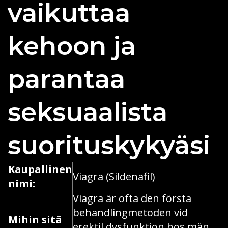
vaikuttaa
kehoon ja
parantaa
seksuaalista
suorituskykyäsi
Kaupallinen
Viagra (Sildenafil)
nimi:
Viagra är ofta den första
behandlingmetoden vid
Mihin sitä
erektil dysfunktion hos män