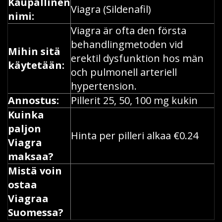
Kaupallinen
Viagra (Sildenafil)
nimi:
Viagra är ofta den första
behandlingmetoden vid
Mihin sitä
erektil dysfunktion hos män
käytetään:
och pulmonell arteriell
hypertension.
Annostus:
Pillerit 25, 50, 100 mg kukin
Kuinka
paljon
Hinta per pilleri alkaa €0.24
Viagra
maksaa?
Mistä voin
ostaa
Viagraa
Suomessa?