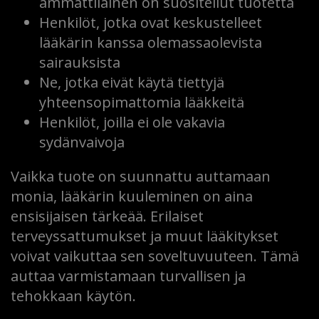
ammattilainen on suositellut tuotetta
Henkilöt, jotka ovat keskustelleet
lääkärin kanssa olemassaolevista
sairauksista
Ne, jotka eivät käytä tiettyjä
yhteensopimattomia lääkkeitä
Henkilöt, joilla ei ole vakavia
sydänvaivoja
Vaikka tuote on suunnattu auttamaan
monia, lääkärin kuuleminen on aina
ensisijaisen tärkeää. Erilaiset
terveyssattumukset ja muut lääkitykset
voivat vaikuttaa sen soveltuvuuteen. Tämä
auttaa varmistamaan turvallisen ja
tehokkaan käytön.