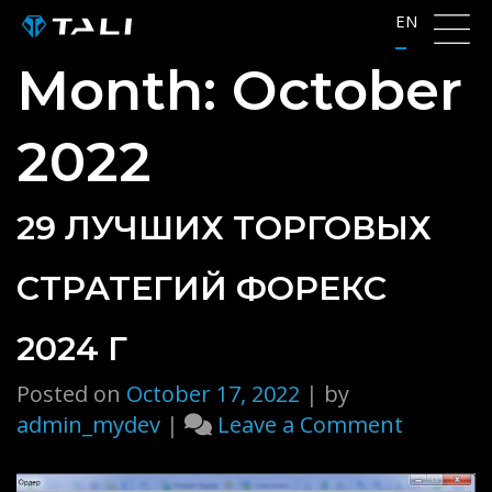
Skip
EN
to
Month:
October
content
2022
29 ЛУЧШИХ ТОРГОВЫХ
СТРАТЕГИЙ ФОРЕКС
2024 Г
Posted on
October 17, 2022
|
by
on
admin_mydev
|
Leave a Comment
29
лучших