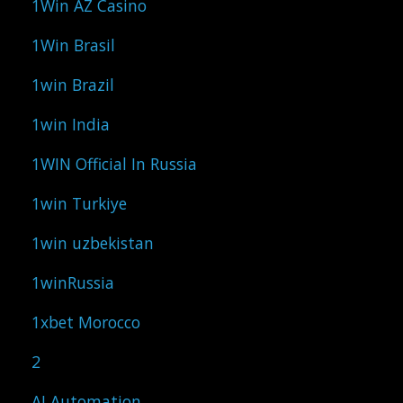
1Win AZ Casino
1Win Brasil
1win Brazil
1win India
1WIN Official In Russia
1win Turkiye
1win uzbekistan
1winRussia
1xbet Morocco
2
AI Automation