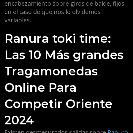
encabezamiento sobre giros de balde, fijos
en el caso de que nos lo olvidemos
variables.
Ranura toki time:
Las 10 Más grandes
Tragamonedas
Online Para
Competir Oriente
2024
Existen desmesurados salidas sobre
Ranura