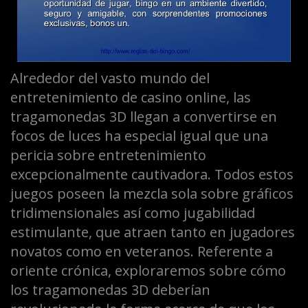
Alrededor del vasto mundo del
entretenimiento de casino online, las
tragamonedas 3D llegan a convertirse en
focos de luces ha especial igual que una
pericia sobre entretenimiento
excepcionalmente cautivadora. Todos estos
juegos poseen la mezcla sola sobre gráficos
tridimensionales así­ como jugabilidad
estimulante, que atraen tanto en jugadores
novatos como en veteranos. Referente a
oriente crónica, exploraremos sobre cómo
los tragamonedas 3D deberían