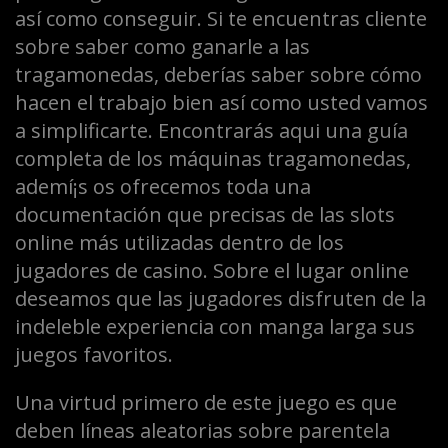
así­ como conseguir. Si te encuentras cliente
sobre saber como ganarle a las
tragamonedas, deberías saber sobre cómo
hacen el trabajo bien así­ como usted vamos
a simplificarte. Encontrarás aqui una guía
completa de los máquinas tragamonedas,
ademí¡s os ofrecemos toda una
documentación que precisas de las slots
online más utilizadas dentro de los
jugadores de casino. Sobre el lugar online
deseamos que las jugadores disfruten de la
indeleble experiencia con manga larga sus
juegos favoritos.
Una virtud primero de este juego es que
deben líneas aleatorias sobre parentela