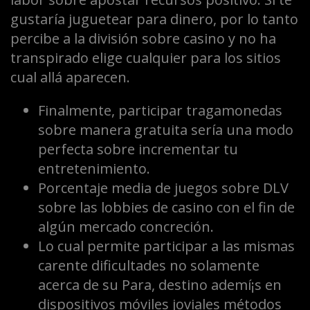
gustaría juguetear para dinero, por lo tanto
percibe a la división sobre casino y no ha
transpirado elige cualquier para los sitios
cual allá aparecen.
Finalmente, participar tragamonedas
sobre manera gratuita serí­a una modo
perfecta sobre incrementar tu
entretenimiento.
Porcentaje media de juegos sobre DLV
sobre las lobbies de casino con el fin de
algún mercado concreción.
Lo cual permite participar a las mismas
carente dificultades no solamente
acerca de su Para, destino ademí¡s en
dispositivos móviles joviales métodos