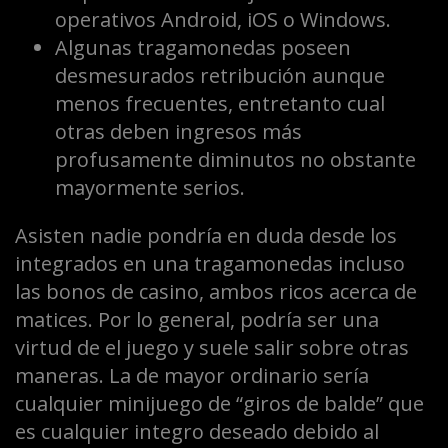
operativos Android, iOS o Windows.
Algunas tragamonedas poseen
desmesurados retribución aunque
menos frecuentes, entretanto cual
otras deben ingresos más
profusamente diminutos no obstante
mayormente serios.
Asisten nadie pondrí­a en duda desde los
integrados en una tragamonedas incluso
las bonos de casino, ambos ricos acerca de
matices. Por lo general, podría ser una
virtud de el juego y suele salir sobre otras
maneras. La de mayor ordinario serí­a
cualquier minijuego de “giros de balde” que
es cualquier integro deseado debido al