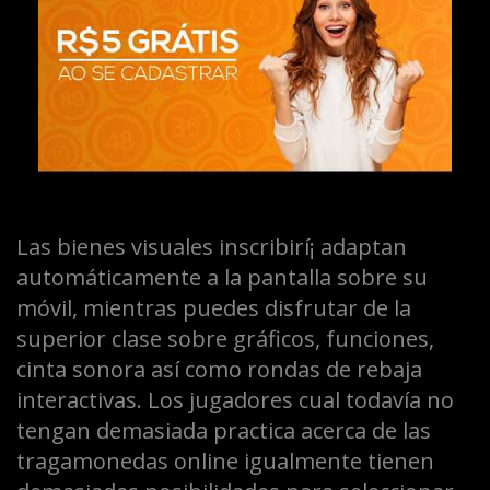
Las bienes visuales inscribirí¡ adaptan
automáticamente a la pantalla sobre su
móvil, mientras puedes disfrutar de la
superior clase sobre gráficos, funciones,
cinta sonora así­ como rondas de rebaja
interactivas. Los jugadores cual todavía no
tengan demasiada practica acerca de las
tragamonedas online igualmente tienen