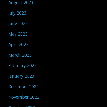
August 2023
July 2023
June 2023
May 2023
April 2023
March 2023
February 2023
January 2023
December 2022
November 2022