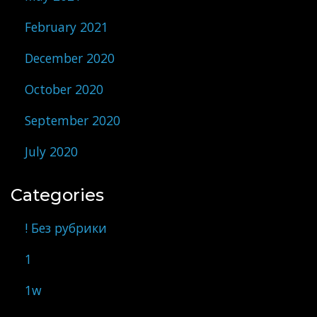
February 2021
December 2020
October 2020
September 2020
July 2020
Categories
! Без рубрики
1
1w