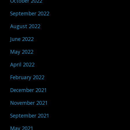
October 2022
September 2022
August 2022
June 2022
May 2022
April 2022
February 2022
December 2021
November 2021
September 2021
May 2021