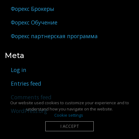
Форекс Брокеры
Форекс Обучение
Форекс партнерская программа
Meta
Log in
Entries feed
Comments feed
Our website used cookies to customize your experience and to
understand how you navigate on the website.
WordPress.org
Cookie settings
I ACCEPT