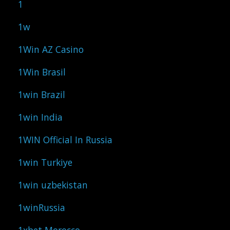
1
1w
1Win AZ Casino
1Win Brasil
1win Brazil
1win India
1WIN Official In Russia
1win Turkiye
1win uzbekistan
1winRussia