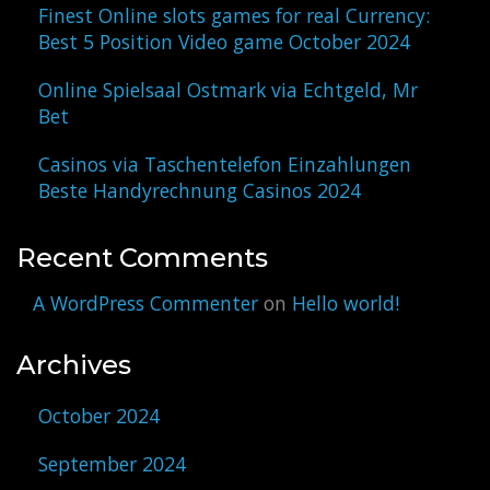
Finest Online slots games for real Currency:
Best 5 Position Video game October 2024
Online Spielsaal Ostmark via Echtgeld, Mr
Bet
Casinos via Taschentelefon Einzahlungen
Beste Handyrechnung Casinos 2024
Recent Comments
A WordPress Commenter
on
Hello world!
Archives
October 2024
September 2024