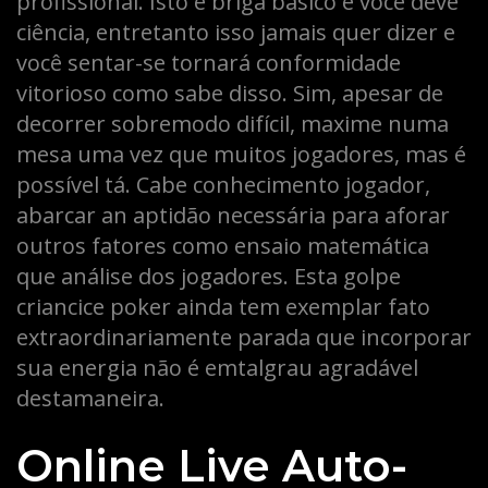
profissional. Isto é briga básico e você deve
ciência, entretanto isso jamais quer dizer e
você sentar-se tornará conformidade
vitorioso como sabe disso. Sim, apesar de
decorrer sobremodo difícil, maxime numa
mesa uma vez que muitos jogadores, mas é
possível tá. Cabe conhecimento jogador,
abarcar an aptidão necessária para aforar
outros fatores como ensaio matemática
que análise dos jogadores. Esta golpe
criancice poker ainda tem exemplar fato
extraordinariamente parada que incorporar
sua energia não é emtalgrau agradável
destamaneira.
Online Live Auto-