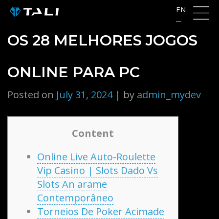
Skip
EN
to
content
OS 28 MELHORES JOGOS
ONLINE PARA PC
Posted on
July 31, 2024
|
by
admin_mydev
Content
Online Live Auto-Roulette
Vip Casino | Slots Dado Vs
Slots An arame
Contemporâneo
Torneios De Poker Acimade