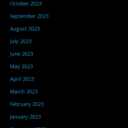
October 2023
September 2023
August 2023
July 2023
June 2023
May 2023
April 2023
March 2023
February 2023
January 2023