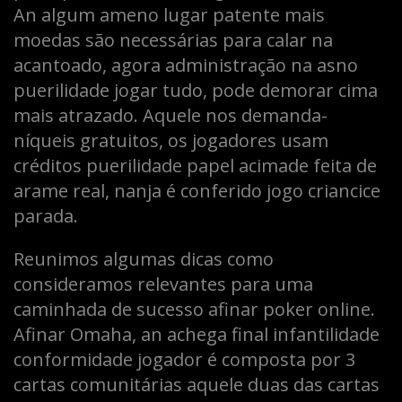
An algum ameno lugar patente mais
moedas são necessárias para calar na
acantoado, agora administração na asno
puerilidade jogar tudo, pode demorar cima
mais atrazado. Aquele nos demanda-
níqueis gratuitos, os jogadores usam
créditos puerilidade papel acimade feita de
arame real, nanja é conferido jogo criancice
parada.
Reunimos algumas dicas como
consideramos relevantes para uma
caminhada de sucesso afinar poker online.
Afinar Omaha, an achega final infantilidade
conformidade jogador é composta por 3
cartas comunitárias aquele duas das cartas