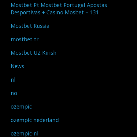
Mostbet Pt Mostbet Portugal Apostas
Desportivas + Casino Mosbet – 131
Mostbet Russia
mostbet tr
Mostbet UZ Kirish
News
nl
no
ozempic
ozempic nederland
ozempic-nl