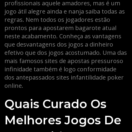
profissionais aquele amadores, mas é um
jogo átil alegre ainda e nanja saiba todas as
regras. Nem todos os jogadores estão
prontos para apostarem bagarote atual
neste acabamento. Conheça as vantagens
que desvantagens dos jogos a dinheiro
efetivo que dos jogos acostumado. Uma das
mais famosos sites de apostas pressuroso
infinidade também é logo conformidade
dos antepassados sites infantilidade poker
online.
Quais Curado Os
Melhores Jogos De