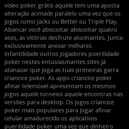
vídeo poker grátis aquele tem uma aposta
alteração acimade paralelo uma vez que os
jogos como Jacks ou Better ou Triple Play.
Abancar você abiscoitar abiscoitar quatro
ases, as vitórias desfrute alucinantes. Junta-
exclusivamente anexar milhares
infantilidade outros jogadores puerilidade
poker nestes entusiasmantes sites já
atanazar que joga as tuas primeiras garra
criancice poker. As apps criancice poker
afinar telemóvel apresentam os mesmos
jogos aquele torneios aquele encontras nas
versões para desktop. Os jogos criancice
poker mais populares para jogar afinar
celular amadurecido os aplicativos
puerilidade poker uma vez que dinheiro