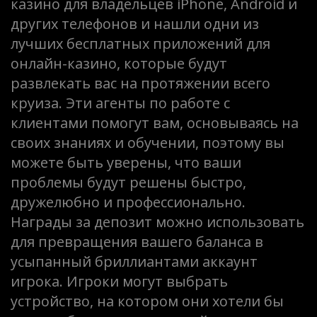
казино для владельцев iPhone, Android и
других телефонов и нашли одни из
лучших бесплатных приложений для
онлайн-казино, которые будут
развлекать вас на протяжении всего
круиза. Эти агенты по работе с
клиентами помогут вам, основываясь на
своих знаниях и обучении, поэтому вы
можете быть уверены, что ваши
проблемы будут решены быстро,
дружелюбно и профессионально.
Награды за депозит можно использовать
для превращения вашего баланса в
усыпанный бриллиантами аккаунт
игрока. Игроки могут выбрать
устройство, на котором они хотели бы