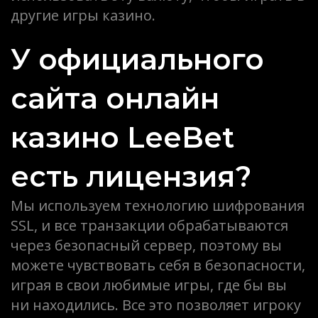
другие игры казино.
У официального
сайта онлайн
казино LeeBet
есть лицензия?
Мы используем технологию шифрования
SSL, и все транзакции обрабатываются
через безопасный сервер, поэтому вы
можете чувствовать себя в безопасности,
играя в свои любимые игры, где бы вы
ни находились. Все это позволяет игроку