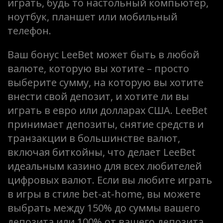
играть, будь то настольный компьютер,
ноутбук, планшет или мобильный
телефон.
Ваш бонус LeeBet может быть в любой
валюте, которую вы хотите – просто
выберите сумму, на которую вы хотите
внести свой депозит, и хотите ли вы
играть в евро или долларах США. LeeBet
принимает депозиты, снятие средств и
транзакции в большинстве валют,
включая биткойны, что делает LeeBet
идеальным казино для всех любителей
цифровых валют. Если вы любите играть
в игры в стиле bet-at-home, вы можете
выбрать между 150% до суммы вашего
депозита или 100% от вашего депозита.