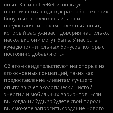
опыт. Казино LeeBet использует
практический подход к разработке своих
бонусных предложений, и они
предоставят игрокам надежный опыт,
который заслуживает доверия настолько,
насколько они могут быть. У нас есть
куча дополнительных бонусов, которые
постоянно добавляются.
Об этом свидетельствуют некоторые из
его основных концепций, таких как
предоставление клиентам лучшего
опыта за счет экологически чистой
энергии и мобильных вариантов. Если
вы когда-нибудь забудете свой пароль,
вы сможете запросить создание нового