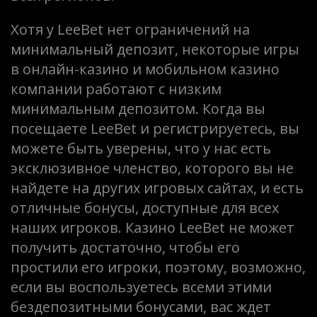
Хотя у LeeBet нет ограничений на
минимальный депозит, некоторые игры
в онлайн-казино и мобильном казино
компании работают с низким
минимальным депозитом. Когда вы
посещаете LeeBet и регистрируетесь, вы
можете быть уверены, что у нас есть
эксклюзивное членство, которого вы не
найдете на других игровых сайтах, и есть
отличные бонусы, доступные для всех
наших игроков. Казино LeeBet не может
получить достаточно, чтобы его
простили его игроки, поэтому, возможно,
если вы воспользуетесь всеми этими
бездепозитными бонусами, вас ждет