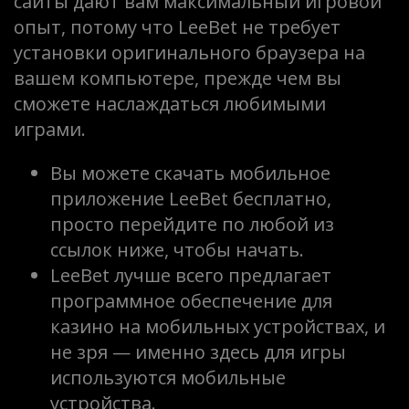
сайты дают вам максимальный игровой
опыт, потому что LeeBet не требует
установки оригинального браузера на
вашем компьютере, прежде чем вы
сможете наслаждаться любимыми
играми.
Вы можете скачать мобильное
приложение LeeBet бесплатно,
просто перейдите по любой из
ссылок ниже, чтобы начать.
LeeBet лучше всего предлагает
программное обеспечение для
казино на мобильных устройствах, и
не зря — именно здесь для игры
используются мобильные
устройства.