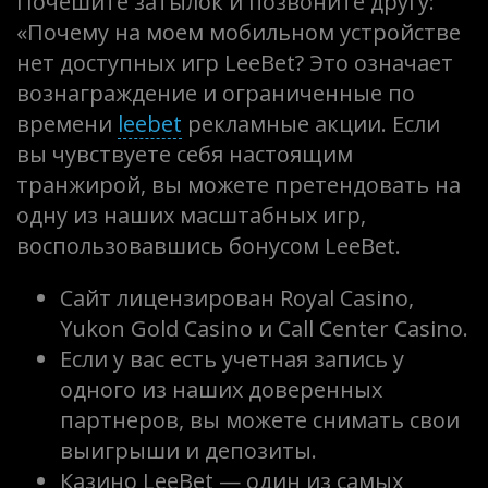
Почешите затылок и позвоните другу:
«Почему на моем мобильном устройстве
нет доступных игр LeeBet? Это означает
вознаграждение и ограниченные по
времени
leebet
рекламные акции. Если
вы чувствуете себя настоящим
транжирой, вы можете претендовать на
одну из наших масштабных игр,
воспользовавшись бонусом LeeBet.
Сайт лицензирован Royal Casino,
Yukon Gold Casino и Call Center Casino.
Если у вас есть учетная запись у
одного из наших доверенных
партнеров, вы можете снимать свои
выигрыши и депозиты.
Казино LeeBet — один из самых