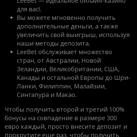
LeeBet — идеальное онлайн-казино
для вас!.
Вы можете мгновенно получить
дополнительные деньги, а также
увеличить свой выигрыш, используя
наши методы депозита.
LeeBet обслуживает множество
стран, от Австралии, Новой
Зеландии, Великобритании, США,
Канады и остальной Европы до Шри-
Ланки, Филиппин, Малайзии,
Сингапура и Макао.
Чтобы получить второй и третий 100%
бонусы на совпадение в размере 300
евро каждый, просто внесите депозит и
прокрутите еще раз, чтобы получить