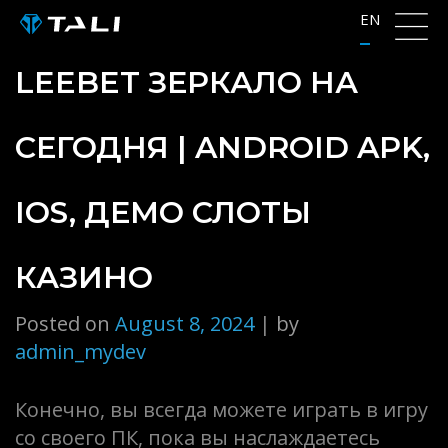
Skip
EN
to
content
LEEBET ЗЕРКАЛО НА
СЕГОДНЯ | ANDROID APK,
IOS, ДЕМО СЛОТЫ
КАЗИНО
Posted on
August 8, 2024
|
by
admin_mydev
Конечно, вы всегда можете играть в игру
со своего ПК, пока вы наслаждаетесь