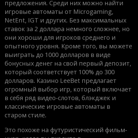
предложения. Среди них можно найти
игровые автоматы от Microgaming,
NetEnt, IGT и других. Без максимальных
ставок за 2 доллара немного сложнее, но
они хороши для игроков среднего и
опытного уровня. Кроме того, вы можете
выиграть до 1000 долларов в виде
бонусных денег на свой первый депозит,
который соответствует 100% до 300
долларов. Казино LeeBet предлагает
огромный выбор игр, который включает
в себя ряд видео-слотов, блэкджек и
классические игровые автоматы в
старом стиле.
Это похоже на футуристический фильм-