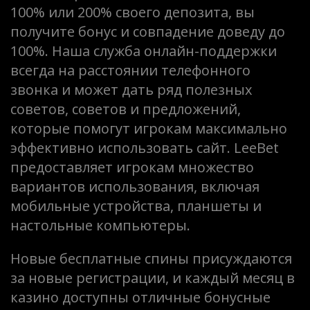
100% или 200% своего депозита, вы
получите бонус и совпадение доведу до
100%. Наша служба онлайн-поддержки
всегда на расстоянии телефонного
звонка и может дать ряд полезных
советов, советов и предложений,
которые помогут игрокам максимально
эффективно использовать сайт. LeeBet
предоставляет игрокам множество
вариантов использования, включая
мобильные устройства, планшеты и
настольные компьютеры.
Новые бесплатные спины присуждаются
за новые регистрации, и каждый месяц в
казино доступны отличные бонусные