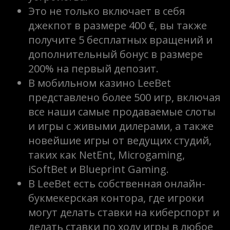
Это не только включает в себя
джекпот в размере 400 €, вы также
получите 5 бесплатных вращений и
дополнительный бонус в размере
200% на первый депозит.
В мобильном казино LeeBet
представлено более 500 игр, включая
все наши самые продаваемые слоты
и игры с живыми дилерами, а также
новейшие игры от ведущих студий,
таких как NetEnt, Microgaming,
iSoftBet и Blueprint Gaming.
В LeeBet есть собственная онлайн-
букмекерская контора, где игроки
могут делать ставки на киберспорт и
делать ставки по ходу игры в любое