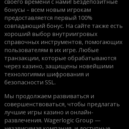
своего времени с нами! Бездепозитные
бонусы – всем новым игрокам
предоставляется первый 100%
совпадающий бонус. На сайте также есть
хороший выбор внутриигровых
справочных инструментов, помогающих
пользователям в их игре. Любые
транзакции, которые обрабатываются
через казино, защищены новейшими
технологиями шифрования и
безопасности SSL.
Мы продолжаем развиваться и
совершенствоваться, чтобы предлагать
лучшие игры казино и онлайн-
развлечения. Wagerlogic Group —
независимая компания, и доступные