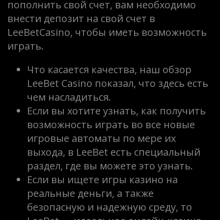
пополнить свой счет, вам необходимо
внести депозит на свой счет в
LeeBetCasino, чтобы иметь возможность
играть.
Что касается качества, наш обзор
LeeBet Casino показал, что здесь есть
чем насладиться.
Если вы хотите узнать, как получить
возможность играть во все новые
игровые автоматы по мере их
выхода, в LeeBet есть специальный
раздел, где вы можете это узнать.
Если вы ищете игры казино на
реальные деньги, а также
безопасную и надежную среду, то