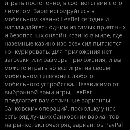
играть постепенно, в соответствии с его
лимитом. Зарегистрируйтесь в
мобильном казино LeeBet сегодня и
наслаждайтесь одним из самых приятных
и безопасных онлайн-казино в мире, где
наземные казино изо всех сил пытаются
конкурировать. Для приложения нет
загрузки или размера приложения, и вы
можете играть во все игры на своем
мобильном телефоне с любого
мобильного устройства. Независимо от
выбранной вами игры, LeeBet
предлагает вам отличные варианты
банковских операций, поскольку у нас
есть ряд лучших банковских вариантов
на рынке, включая ряд вариантов PayPal