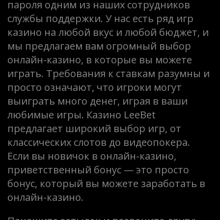
пароля одним из наших сотрудников
службы поддержки. У нас есть ряд игр
казино на любой вкус и любой бюджет, и
мы предлагаем вам огромный выбор
онлайн-казино, в которые вы можете
играть. Требования к ставкам разумны и
просто означают, что игроки могут
выиграть много денег, играя в ваши
любимые игры. Казино LeeBet
предлагает широкий выбор игр, от
классических слотов до видеопокера.
Если вы новичок в онлайн-казино,
приветственный бонус — это просто
бонус, который вы можете заработать в
онлайн-казино.