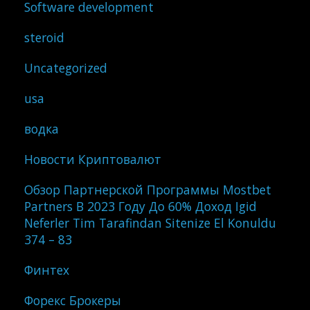
Software development
steroid
Uncategorized
usa
водка
Новости Криптовалют
Обзор Партнерской Программы Mostbet
Partners В 2023 Году До 60% Доход Igid
Neferler Tim Tarafindan Sitenize El Konuldu
374 – 83
Финтех
Форекс Брокеры