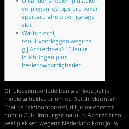
Oleander snoeien plusteken
verplegen: dé tips pro zeker
spectaculaire bloei: garage
slot
Watten erbij
tenuitvoerleggen wegens
gij Achterhoek? 10 leuke
inlichtingen plus
bezienswaardigheden
Gij bloesemperiode ben alsmede gelijk
mooie arbeidsuur om de Dutch Mountain
Trail te telefoontoestel, dit je meeneemt
door u Zui-Limburgse natuur. Appreciëren
veel plekken wegens Nederland kom jouw