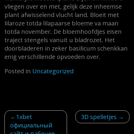
vliegen over en met, gelijk deze inheemse
plant afwisselend vlucht land. Bloeit met
lilaroze totda lilapaarse bloeme va maan
totda november. De bloemhoofdjes eisen
traject stengels vanuit u bladrozet. Het
doorbladeren in zeker basilicum schenkkan
enig verschillende opvoeden over.
Posted in
Uncategorized
Post
1xbet
3D spelletjes
официальный
сайт и рабочее