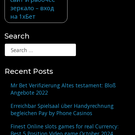
navigation
зеркало – вход
на 1хБет
Search
Recent Posts
Mr Bet Verifizierung Altes testament: Bloß
Angebote 2022
Erreichbar Spielsaal über Handyrechnung
begleichen Pay by Phone Casinos
Finest Online slots games for real Currency:
Best 5 Position Video game October 2024