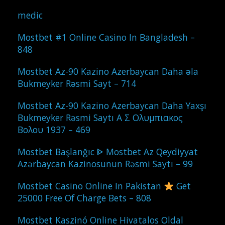
medic
Mostbet #1 Online Casino In Bangladesh –
848
Mostbet Az-90 Kazino Azerbaycan Daha əla
Bukmeyker Rəsmi Sayt – 714
Mostbet Az-90 Kazino Azerbaycan Daha Yaxşı
Bukmeyker Rəsmi Saytı Α Σ Ολυμπιακος
Βολου 1937 – 469
Mostbet Başlanğıc ᐈ Mostbet Az Qeydiyyat
Azərbaycan Kazinosunun Rəsmi Saytı – 99
Mostbet Casino Online In Pakistan
Get
25000 Free Of Charge Bets – 808
Mostbet Kaszinó Online Hivatalos Oldal