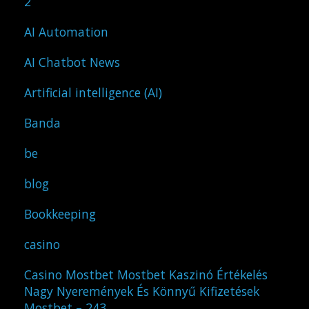
2
AI Automation
AI Chatbot News
Artificial intelligence (AI)
Banda
be
blog
Bookkeeping
casino
Casino Mostbet Mostbet Kaszinó Értékelés
Nagy Nyeremények És Könnyű Kifizetések
Mostbet – 243