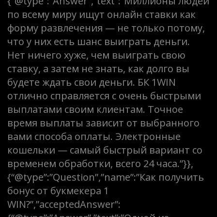
{“@type”:”Answer”,”text”:”Миллионы людей
по всему миру ищут онлайн ставки как
форму развлечения — не только потому,
что у них есть шанс выиграть деньги.
Нет ничего хуже, чем выиграть свою
ставку, а затем не знать, как долго вы
будете ждать свои деньги. БК 1WIN
отлично справляется с очень быстрыми
выплатами своим клиентам. Точное
время выплаты зависит от выбранного
вами способа оплаты. Электронные
кошельки — самый быстрый вариант со
временем обработки, всего 24 часа.”}},
{“@type”:”Question”,”name”:”Как получить
бонус от букмекера 1
WIN?”,”acceptedAnswer”: