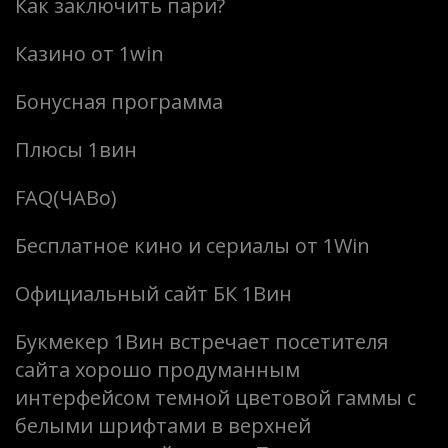
Как заключить пари?
Казино от 1win
Бонусная программа
Плюсы 1вин
FAQ(ЧАВо)
Бесплатное кино и сериалы от 1Win
Официальный сайт БК 1Вин
Букмекер 1Вин встречает посетителя
сайта хорошо продуманным
интерфейсом темной цветовой гаммы с
белыми шрифтами в верхней