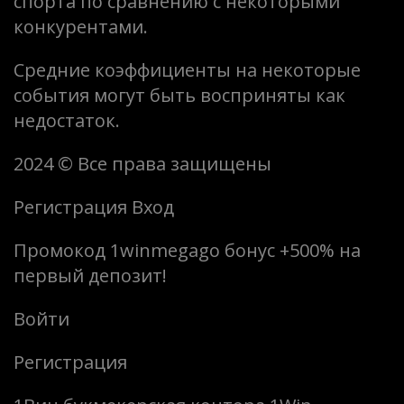
спорта по сравнению с некоторыми
конкурентами.
Средние коэффициенты на некоторые
события могут быть восприняты как
недостаток.
2024 © Все права защищены
Регистрация Вход
Промокод 1winmegago бонус +500% на
первый депозит!
Войти
Регистрация