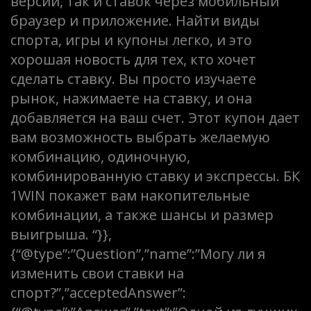
версии, так и ставок через мобильный
браузер и приложение. Найти виды
спорта, игры и купоны легко, и это
хорошая новость для тех, кто хочет
сделать ставку. Вы просто изучаете
рынок, нажимаете на ставку, и она
добавляется на ваш счет. Этот купон дает
вам возможность выбрать желаемую
комбинацию, одиночную,
комбинированную ставку и экспрессы. БК
1WIN покажет вам накопительные
комбинации, а также шансы и размер
выигрыша. “}},
{“@type”:”Question”,”name”:”Могу ли я
изменить свои ставки на
спорт?”,”acceptedAnswer”: