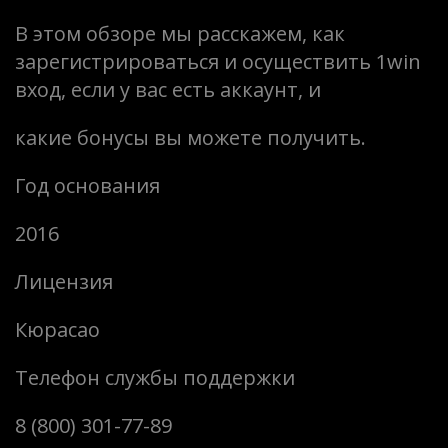
В этом обзоре мы расскажем, как
зарегистрироваться и осуществить 1win
вход, если у вас есть аккаунт, и
какие бонусы вы можете получить.
Год основания
2016
Лицензия
Кюрасао
Телефон службы поддержки
8 (800) 301-77-89