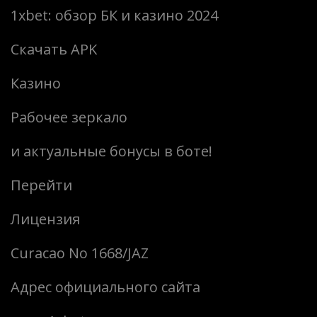
1xbet: обзор БК и казино 2024
Скачать APK
Казино
Рабочее зеркало
и актуальные бонусы в боте!
Перейти
Лицензия
Curacao No 1668/JAZ
Адрес официального сайта