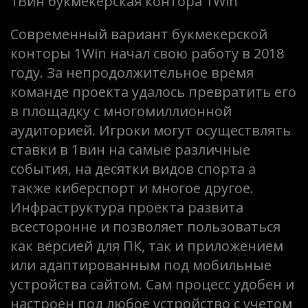
1Вин букмекерская контора 1Win
Современный вариант букмекерской
конторы 1Win начал свою работу в 2018
году. За непродолжительное время
команде проекта удалось превратить его
в площадку с многомиллионной
аудиторией. Игроки могут осуществлять
ставки в 1вин на самые различные
события, на десятки видов спорта а
также киберспорт и многое другое.
Инфраструктура проекта развита
всесторонне и позволяет пользоваться
как версией для ПК, так и приложением
или адаптированным под мобильные
устройства сайтом. Сам процесс удобен и
настроен под любое устройство с учетом