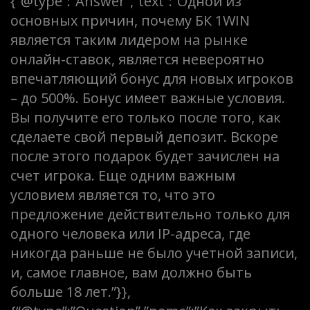
{“@type”:”Answer”,”text”:”Одной из
основных причин, почему БК 1WIN
является таким лидером на рынке
онлайн-ставок, является невероятно
впечатляющий бонус для новых игроков
– до 500%. Бонус имеет важные условия.
Вы получите его только после того, как
сделаете свой первый депозит. Вскоре
после этого подарок будет зачислен на
счет игрока. Еще одним важным
условием является то, что это
предложение действительно только для
одного человека или IP-адреса, где
никогда раньше не было учетной записи,
и, самое главное, вам должно быть
больше 18 лет.”}},