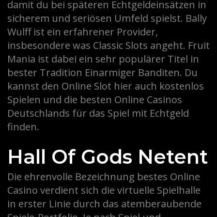
damit du bei späteren Echtgeldeinsätzen in
sicherem und seriösen Umfeld spielst. Bally
Wulff ist ein erfahrener Provider,
insbesondere was Classic Slots angeht. Fruit
Mania ist dabei ein sehr populärer Titel in
bester Tradition Einarmiger Banditen. Du
kannst den Online Slot hier auch kostenlos
Spielen und die besten Online Casinos
Deutschlands für das Spiel mit Echtgeld
finden.
Hall Of Gods Netent
Die ehrenvolle Bezeichnung bestes Online
Casino verdient sich die virtuelle Spielhalle
in erster Linie durch das atemberaubende