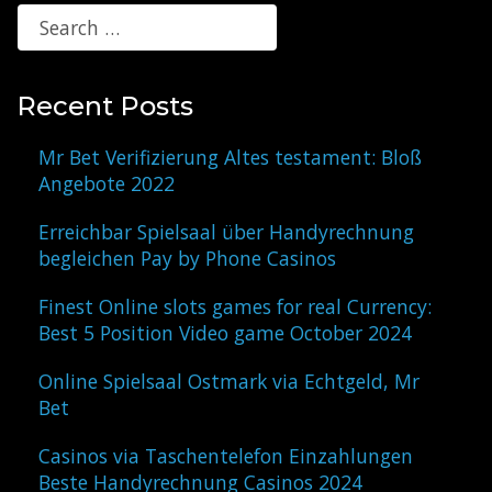
Recent Posts
Mr Bet Verifizierung Altes testament: Bloß
Angebote 2022
Erreichbar Spielsaal über Handyrechnung
begleichen Pay by Phone Casinos
Finest Online slots games for real Currency:
Best 5 Position Video game October 2024
Online Spielsaal Ostmark via Echtgeld, Mr
Bet
Casinos via Taschentelefon Einzahlungen
Beste Handyrechnung Casinos 2024