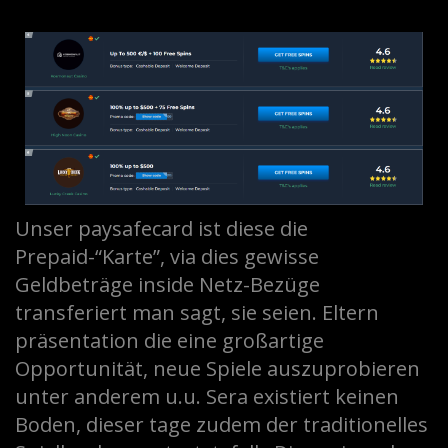
Unser paysafecard ist diese die
Prepaid-“Karte”, via dies gewisse
Geldbeträge inside Netz-Bezüge
transferiert man sagt, sie seien. Eltern
präsentation die eine großartige
Opportunität, neue Spiele auszuprobieren
unter anderem u.u. Sera existiert keinen
Boden, dieser tage zudem der traditionelles