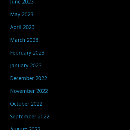
June 2023
May 2023
April 2023
March 2023
February 2023
January 2023
December 2022
November 2022
October 2022
September 2022
August 2022