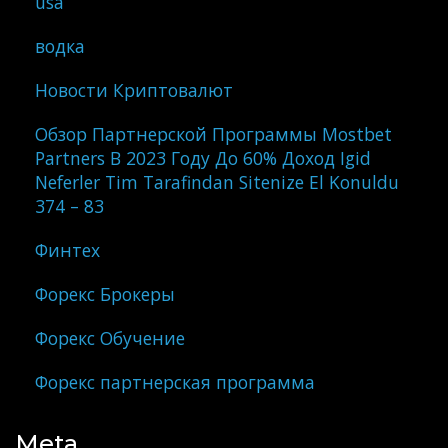
usa
водка
Новости Криптовалют
Обзор Партнерской Программы Mostbet
Partners В 2023 Году До 60% Доход Igid
Neferler Tim Tarafindan Sitenize El Konuldu
374 – 83
Финтех
Форекс Брокеры
Форекс Обучение
Форекс партнерская программа
Meta