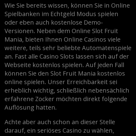
Wie Sie bereits wissen, können Sie in Online
Spielbanken im Echtgeld Modus spielen
oder eben auch kostenlose Demo-
Versionen. Neben dem Online Slot Fruit
Mania, bieten Ihnen Online Casinos viele
weitere, teils sehr beliebte Automatenspiele
an. Fast alle Casino Slots lassen sich auf der
Webseite kostenlos spielen. Auf jeden Fall
können Sie den Slot Fruit Mania kostenlos
online spielen. Unser Erreichbarkeit sei
erheblich wichtig, schließlich nebensächlich
erfahrene Zocker möchten direkt folgende
Auflösung hatten.
Achte aber auch schon an dieser Stelle
darauf, ein seriöses Casino zu wählen,