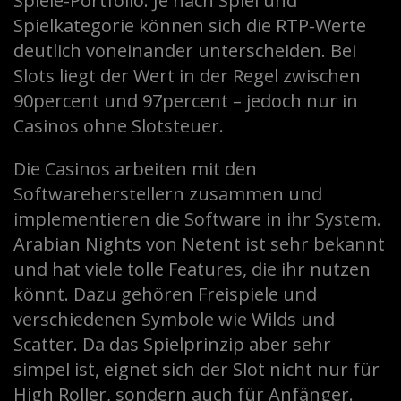
Spiele-Portfolio. Je nach Spiel und
Spielkategorie können sich die RTP-Werte
deutlich voneinander unterscheiden. Bei
Slots liegt der Wert in der Regel zwischen
90percent und 97percent – jedoch nur in
Casinos ohne Slotsteuer.
Die Casinos arbeiten mit den
Softwareherstellern zusammen und
implementieren die Software in ihr System.
Arabian Nights von Netent ist sehr bekannt
und hat viele tolle Features, die ihr nutzen
könnt. Dazu gehören Freispiele und
verschiedenen Symbole wie Wilds und
Scatter. Da das Spielprinzip aber sehr
simpel ist, eignet sich der Slot nicht nur für
High Roller, sondern auch für Anfänger.