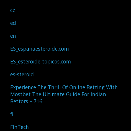
cz
ed
en
ES_espanaesteroide.com
ES_esteroide-topicos.com
es-steroid
Experience The Thrill Of Online Betting With
Mostbet The Ultimate Guide For Indian
Bettors – 716
fi
FinTech