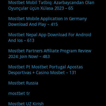
Mostbet Mobil Tətbiq: Azərbaycandan Olan
Oyunçular üçün Xülasə 2023 – 65
Mostbet Mobile Application In Germany
Download And Play – 415
Mostbet Nepal App Download For Android
And Ios – 613
Mostbet Partners Affiliate Program Review
2024: Join Now! – 483
Mostbet Pt Mostbet Portugal Apostas
Desportivas + Casino Mosbet – 131
Mostbet Russia
mostbet tr
Mostbet UZ Kirish