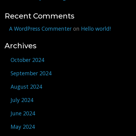
Recent Comments
A WordPress Commenter
on
Hello world!
Archives
October 2024
September 2024
August 2024
July 2024
June 2024
May 2024