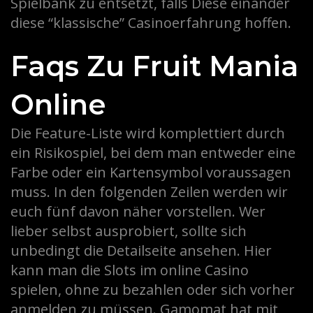
Spielbank zu entsetzt, falls Diese einander
diese “klassische” Casinoerfahrung hoffen.
Faqs Zu Fruit Mania
Online
Die Feature-Liste wird komplettiert durch
ein Risikospiel, bei dem man entweder eine
Farbe oder ein Kartensymbol voraussagen
muss. In den folgenden Zeilen werden wir
euch fünf davon näher vorstellen. Wer
lieber selbst ausprobiert, sollte sich
unbedingt die Detailseite ansehen. Hier
kann man die Slots im online Casino
spielen, ohne zu bezahlen oder sich vorher
anmelden zu müssen. Gamomat hat mit