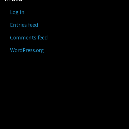
Log in
Entries feed
Comments feed
WordPress.org