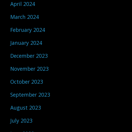
April 2024
March 2024
February 2024
January 2024
December 2023
November 2023
October 2023
September 2023
August 2023
July 2023