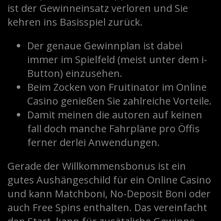
ist der Gewinneinsatz verloren und Sie
kehren ins Basisspiel zurück.
Der genaue Gewinnplan ist dabei
immer im Spielfeld (meist unter dem i-
Button) einzusehen.
Beim Zocken von Fruitinator im Online
Casino genießen Sie zahlreiche Vorteile.
Damit meinen die autoren auf keinen
fall doch manche Fahrpläne pro Öffis
ferner derlei Anwendungen.
Gerade der Willkommensbonus ist ein
gutes Aushängeschild für ein Online Casino
und kann Matchboni, No-Deposit Boni oder
auch Free Spins enthalten. Das vereinfacht