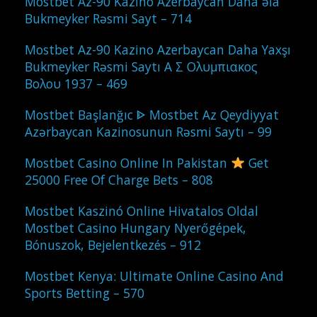
Mostbet Az-90 Kazino Azerbaycan Daha əla
Bukmeyker Rəsmi Sayt – 714
Mostbet Az-90 Kazino Azerbaycan Daha Yaxşı
Bukmeyker Rəsmi Saytı Α Σ Ολυμπιακος
Βολου 1937 – 469
Mostbet Başlanğıc ᐈ Mostbet Az Qeydiyyat
Azərbaycan Kazinosunun Rəsmi Saytı – 99
Mostbet Casino Online In Pakistan
Get
25000 Free Of Charge Bets – 808
Mostbet Kaszinó Online Hivatalos Oldal
Mostbet Casino Hungary Nyerőgépek,
Bónuszok, Bejelentkezés – 912
Mostbet Kenya: Ultimate Online Casino And
Sports Betting – 570