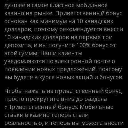
лучшее и самое классное мобильное
казино на рынке. Приветственный бонус
основан как минимум на 10 канадских
долларов, поэтому рекомендуется внести
10 канадских долларов на первые три
депозита, и вы получите 100% бонус от
этой суммы. Наши клиенты
уведомляются по электронной почте о
появлении новых предложений, поэтому
вы будете в курсе новых акций и бонусов.
Чтобы нажать на приветственный бонус,
просто прокрутите вниз до раздела
«Приветственный бонус». Мобильные
ставки в казино теперь стали
реальностью, и теперь вы можете внести