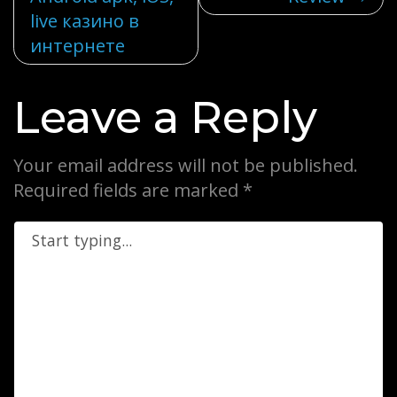
navigation
live казино в
интернете
Leave a Reply
Your email address will not be published.
Required fields are marked
*