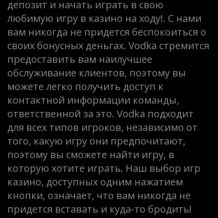
депозит и начать играть в свою
любимую игру в казино на ходу!. С нами
вам никогда не придется беспокоиться о
своих бонусных деньгах. Vodka стремится
предоставить вам наилучшее
обслуживание клиентов, поэтому вы
можете легко получить доступ к
контактной информации команды,
ответственной за это. Vodka подходит
для всех типов игроков, независимо от
того, какую игру они предпочитают,
поэтому вы сможете найти игру, в
которую хотите играть. Наш выбор игр
казино, доступных одним нажатием
кнопки, означает, что вам никогда не
придется вставать и куда-то бродить!