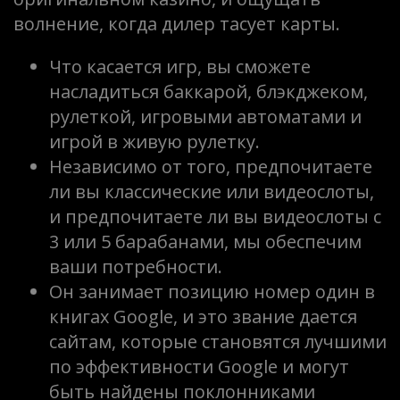
волнение, когда дилер тасует карты.
Что касается игр, вы сможете
насладиться баккарой, блэкджеком,
рулеткой, игровыми автоматами и
игрой в живую рулетку.
Независимо от того, предпочитаете
ли вы классические или видеослоты,
и предпочитаете ли вы видеослоты с
3 или 5 барабанами, мы обеспечим
ваши потребности.
Он занимает позицию номер один в
книгах Google, и это звание дается
сайтам, которые становятся лучшими
по эффективности Google и могут
быть найдены поклонниками