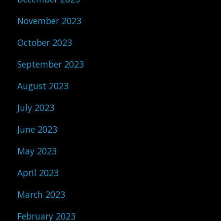
November 2023
October 2023
September 2023
August 2023
July 2023
June 2023
May 2023
April 2023
March 2023
February 2023