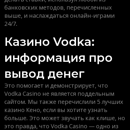
банковских методов, перечисленных
выше, и наслаждаться онлайн-играми
24/7.
Казино Vodka:
информация про
вывод денег
Это помогает и демонстрирует, что
Vodka Casino не является поддельным
сайтом. Мы также перечислили 5 лучших
казино Кено, если вы хотите узнать
больше. Это может звучать как клише, но
это правда, что Vodka Casino — одно из