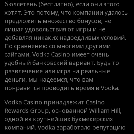
бюллетень (бесплатно), если они этого
хотят. Это потому, что компании удалось
предложить множество бонусов, не
лишая удовольствия от игры и не
добавляя никаких надоедливых условий.
По сравнению со многими другими
сайтами, Vodka Casino имеет очень
удобный банковский вариант. Будь то
развлечение или игра на реальные
деньги, мы надеемся, что вам
понравится проводить время в Vodka.
Vodka Casino принадлежит Casino
Rewards Group, основанной William Hill,
одной из крупнейших букмекерских
компаний. Vodka заработало репутацию