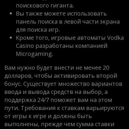
поискового гиганта.
Вы также можете использовать
панель поиска в левой части экрана
для поиска игр.
Кроме того, игровые автоматы Vodka
Casino разработаны компанией
Microgaming.
Вам нужно будет внести не менее 20
долларов, чтобы активировать второй
бонус. Существует множество вариантов
ввода и вывода средств на выбор, а
поддержка 24/7 поможет вам на этом
пути. Требования к ставкам варьируются
от игры к игре и должны быть
выполнены, прежде чем сумма ставки