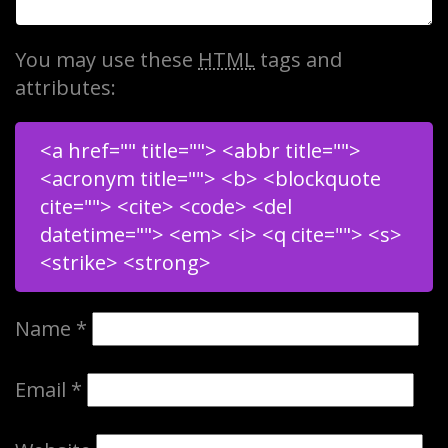
You may use these
HTML
tags and
attributes:
<a href="" title=""> <abbr title="">
<acronym title=""> <b> <blockquote
cite=""> <cite> <code> <del
datetime=""> <em> <i> <q cite=""> <s>
<strike> <strong>
Name
*
Email
*