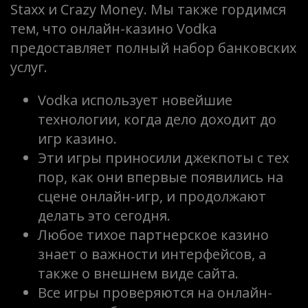
Staxx и Crazy Money. Мы также гордимся
тем, что онлайн-казино Vodka
предоставляет полный набор банковских
услуг.
Vodka использует новейшие
технологии, когда дело доходит до
игр казино.
Эти игры приносили джекпоты с тех
пор, как они впервые появились на
сцене онлайн-игр, и продолжают
делать это сегодня.
Любое тихое партнерское казино
знает о важности интерфейсов, а
также о внешнем виде сайта.
Все игры проверяются на онлайн-