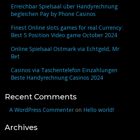
Erreichbar Spielsaal über Handyrechnung
begleichen Pay by Phone Casinos
Finest Online slots games for real Currency:
Best 5 Position Video game October 2024
Online Spielsaal Ostmark via Echtgeld, Mr
Bet
Casinos via Taschentelefon Einzahlungen
Beste Handyrechnung Casinos 2024
Recent Comments
A WordPress Commenter
on
Hello world!
Archives