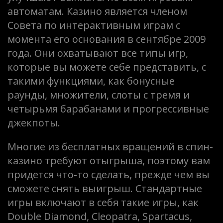
автоматам. Казино является членом
Совета по интерактивным играм с
момента его основания в сентябре 2009
года. Они охватывают все типы игр,
которые вы можете себе представить, с
такими функциями, как бонусные
раунды, множители, слоты с тремя и
четырьмя барабанами и прогрессивные
джекпоты.
Многие из бесплатных вращений в спин-
казино требуют отыгрыша, поэтому вам
придется что-то сделать, прежде чем вы
сможете снять выигрыш. Стандартные
игры включают в себя такие игры, как
Double Diamond, Cleopatra, Spartacus,