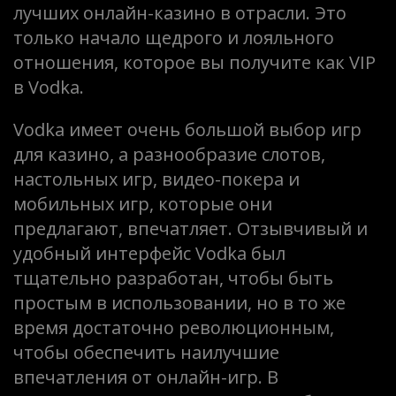
лучших онлайн-казино в отрасли. Это
только начало щедрого и лояльного
отношения, которое вы получите как VIP
в Vodka.
Vodka имеет очень большой выбор игр
для казино, а разнообразие слотов,
настольных игр, видео-покера и
мобильных игр, которые они
предлагают, впечатляет. Отзывчивый и
удобный интерфейс Vodka был
тщательно разработан, чтобы быть
простым в использовании, но в то же
время достаточно революционным,
чтобы обеспечить наилучшие
впечатления от онлайн-игр. В