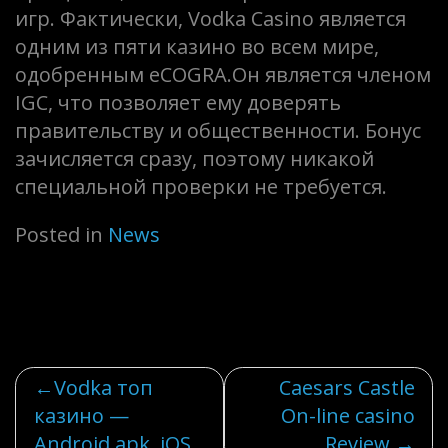
игр. Фактически, Vodka Casino является
одним из пяти казино во всем мире,
одобренным eCOGRA.Он является членом
IGC, что позволяет ему доверять
правительству и общественности. Бонус
зачисляется сразу, поэтому никакой
специальной проверки не требуется.
Posted in
News
Post
Vodka топ
Caesars Castle
казино —
On-line casino
Android apk, iOS,
Review