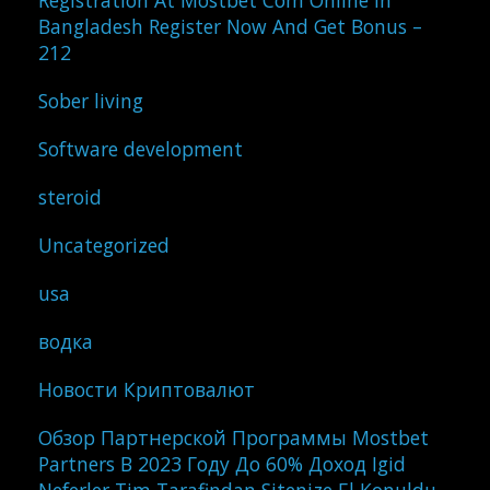
Registration At Mostbet Com Online In
Bangladesh Register Now And Get Bonus –
212
Sober living
Software development
steroid
Uncategorized
usa
водка
Новости Криптовалют
Обзор Партнерской Программы Mostbet
Partners В 2023 Году До 60% Доход Igid