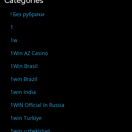
Categories
! Без рубрики
1
1w
1Win AZ Casino
1Win Brasil
1win Brazil
1win India
1WIN Official In Russia
1win Turkiye
1win uzbekistan