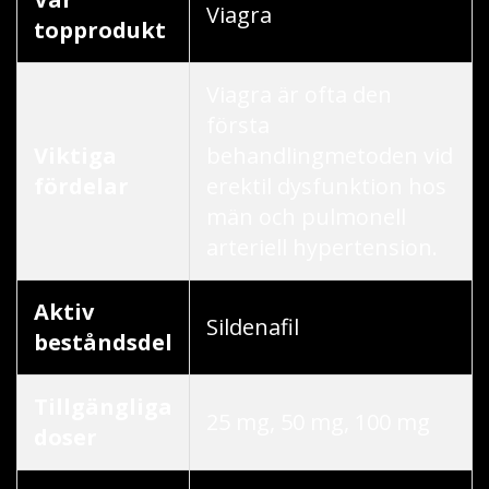
Viagra
topprodukt
Viagra är ofta den
första
Viktiga
behandlingmetoden vid
fördelar
erektil dysfunktion hos
män och pulmonell
arteriell hypertension.
Aktiv
Sildenafil
beståndsdel
Tillgängliga
25 mg, 50 mg, 100 mg
doser