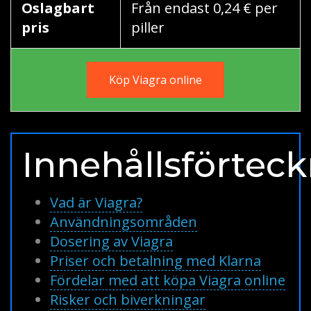
Oslagbart
Från endast 0,24 € per
pris
piller
Köp Viagra online
Innehållsförtec
Vad är Viagra?
Användningsområden
Dosering av Viagra
Priser och betalning med Klarna
Fördelar med att köpa Viagra online
Risker och biverkningar