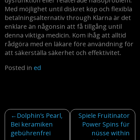
dysfunktion eller relaterade hälsoproblem.
Med möjlighet until diskret köp och flexibla
betalningsalternativ through Klarna är det
enklare än någonsin att få tillgång until
denna viktiga medicin. Kom ihåg att alltid
rådgöra med en läkare före användning för
att säkerställa säkerhet och effektivitet.
Posted in
ed
Post
Dolphin’s Pearl,
Spiele Fruitinator
Bei keramiken
Power Spins für
navigation
gebührenfrei
nüsse within