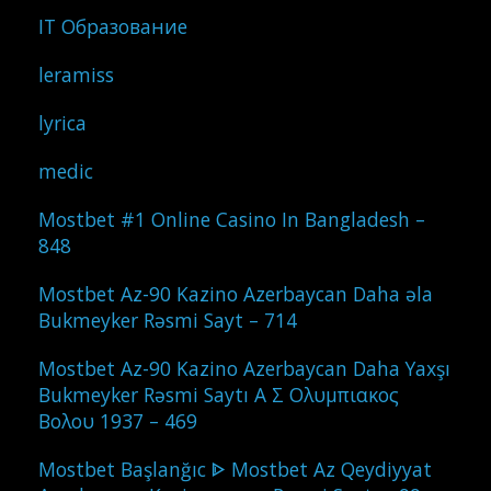
IT Образование
leramiss
lyrica
medic
Mostbet #1 Online Casino In Bangladesh –
848
Mostbet Az-90 Kazino Azerbaycan Daha əla
Bukmeyker Rəsmi Sayt – 714
Mostbet Az-90 Kazino Azerbaycan Daha Yaxşı
Bukmeyker Rəsmi Saytı Α Σ Ολυμπιακος
Βολου 1937 – 469
Mostbet Başlanğıc ᐈ Mostbet Az Qeydiyyat