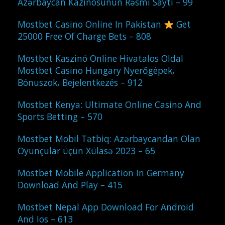
Azərbaycan Kazinosunun Rəsmi Saytı – 99
Mostbet Casino Online In Pakistan
Get
25000 Free Of Charge Bets – 808
Mostbet Kaszinó Online Hivatalos Oldal
Mostbet Casino Hungary Nyerőgépek,
Bónuszok, Bejelentkezés – 912
Mostbet Kenya: Ultimate Online Casino And
Sports Betting – 570
Mostbet Mobil Tətbiq: Azərbaycandan Olan
Oyunçular üçün Xülasə 2023 – 65
Mostbet Mobile Application In Germany
Download And Play – 415
Mostbet Nepal App Download For Android
And Ios – 613