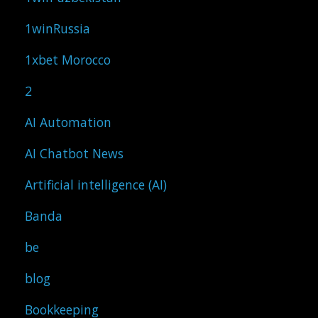
1winRussia
1xbet Morocco
2
AI Automation
AI Chatbot News
Artificial intelligence (AI)
Banda
be
blog
Bookkeeping