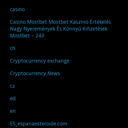
casino
Casino Mostbet Mostbet Kaszinó Értékelés
Nagy Nyeremények És Könnyű Kifizetések
Mostbet – 243
ch
Cryptocurrency exchange
Cryptocurrency News
cz
ed
en
ES_espanaesteroide.com