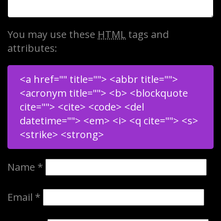
You may use these
HTML
tags and
attributes:
<a href="" title=""> <abbr title="">
<acronym title=""> <b> <blockquote
cite=""> <cite> <code> <del
datetime=""> <em> <i> <q cite=""> <s>
<strike> <strong>
Name
*
Email
*