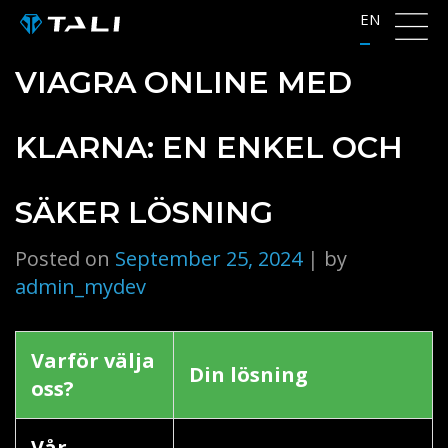
Skip
EN
to
content
VIAGRA ONLINE MED
KLARNA: EN ENKEL OCH
SÄKER LÖSNING
Posted on
September 25, 2024
|
by
admin_mydev
Varför välja
Din lösning
oss?
Vår