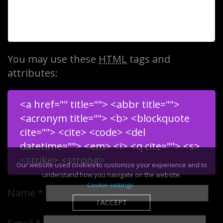
You may use these
HTML
tags and
attributes:
<a href="" title=""> <abbr title="">
<acronym title=""> <b> <blockquote
cite=""> <cite> <code> <del
datetime=""> <em> <i> <q cite=""> <s>
<strike> <strong>
Our website used cookies to customize your experience and to
understand how you navigate on the website.
Cookie settings
Name
*
I ACCEPT