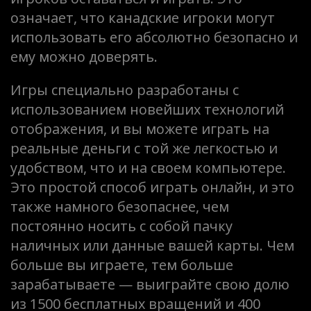
означает, что канадские игроки могут
использовать его абсолютно безопасно и
ему можно доверять.
Игры специально разработаны с
использованием новейших технологий
отображения, и вы можете играть на
реальные деньги с той же легкостью и
удобством, что и на своем компьютере.
Это простой способ играть онлайн, и это
также намного безопаснее, чем
постоянно носить с собой пачку
наличных или данные вашей карты. Чем
больше вы играете, тем больше
зарабатываете — выиграйте свою долю
из 1500 бесплатных вращений и 400