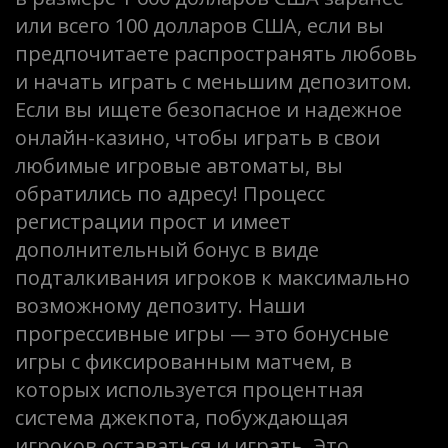
или всего 100 долларов США, если вы
предпочитаете распространять любовь
и начать играть с меньшим депозитом.
Если вы ищете безопасное и надежное
онлайн-казино, чтобы играть в свои
любимые игровые автоматы, вы
обратились по адресу! Процесс
регистрации прост и имеет
дополнительный бонус в виде
подталкивания игроков к максимально
возможному депозиту. Наши
прогрессивные игры — это бонусные
игры с фиксированным матчем, в
которых используется процентная
система джекпота, побуждающая
игроков оставаться и играть. Это