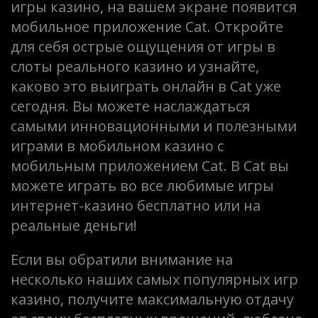
игры казино, на вашем экране появится
мобильное приложение Cat. Откройте
для себя острые ощущения от игры в
слоты реального казино и узнайте,
каково это выиграть онлайн в Cat уже
сегодня. Вы можете наслаждаться
самыми инновационными и полезными
играми в мобильном казино с
мобильным приложением Cat. В Cat вы
можете играть во все любимые игры
интернет-казино бесплатно или на
реальные деньги!
Если вы обратили внимание на
несколько наших самых популярных игр
казино, получите максимальную отдачу