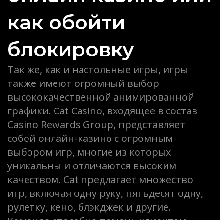
как обойти
блокировку
Так же, как и настольные игры, игры
также имеют огромный выбор
высококачественной анимированной
графики. Cat Casino, входящее в состав
Casino Rewards Group, представляет
собой онлайн-казино с огромным
выбором игр, многие из которых
уникальны и отличаются высоким
качеством. Cat предлагает множество
игр, включая одну руку, пятьдесят одну,
рулетку, кено, блэкджек и другие.