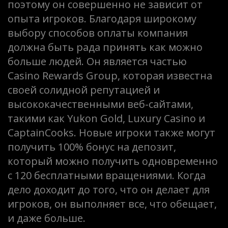
поэтому он совершенно не зависит от
опыта игроков. Благодаря широкому
выбору способов оплаты компания
должна быть рада принять как можно
больше людей. Он является частью
Casino Rewards Group, которая известна
своей солидной репутацией и
высококачественными веб-сайтами,
такими как Yukon Gold, Luxury Casino и
CaptainCooks. Новые игроки также могут
получить 100% бонус на депозит,
который можно получить одновременно
с 120 бесплатными вращениями. Когда
дело доходит до того, что он делает для
игроков, он выполняет все, что обещает,
и даже больше.