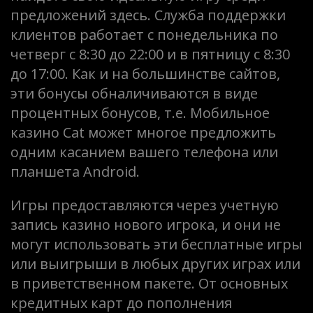
предложений здесь. Служба поддержки
клиентов работает с понедельника по
четверг с 8:30 до 22:00 и в пятницу с 8:30
до 17:00. Как и на большинстве сайтов,
эти бонусы обналичиваются в виде
процентных бонусов, т.е. Мобильное
казино Cat может многое предложить
одним касанием вашего телефона или
планшета Android.
Игры предоставляются через учетную
запись казино нового игрока, и они не
могут использовать эти бесплатные игры
или выигрыши в любых других играх или
в приветственном пакете. От основных
кредитных карт до пополнения