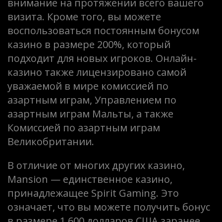
внимание на протяжении всего вашего
визита. Кроме того, вы можете
воспользоваться постоянным бонусом
казино в размере 200%, который
подходит для новых игроков. Онлайн-
казино также лицензировано самой
уважаемой в мире комиссией по
азартным играм, Управлением по
азартным играм Мальты, а также
Комиссией по азартным играм
Великобритании.
В отличие от многих других казино,
Mansion — единственное казино,
принадлежащее Spirit Gaming. Это
означает, что вы можете получить бонус
в размере 1 600 долларов США заранее