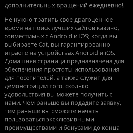
дополнительных вращений ежедневно!.
Не нужно тратить свое драгоценное
время на поиск лучших сайтов казино,
совместимых с Android и iOS; когда вы
выбираете Cat, вы гарантированно
играете на устройствах Android и iOS.
Домашняя страница предназначена для
обеспечения простоты использования
для посетителей, а также служит для
демонстрации того, сколько
удовольствия вы можете получить с
нами. Чем раньше вы подадите заявку,
тем раньше вы сможете начать
пользоваться эксклюзивными
преимуществами и бонусами до конца