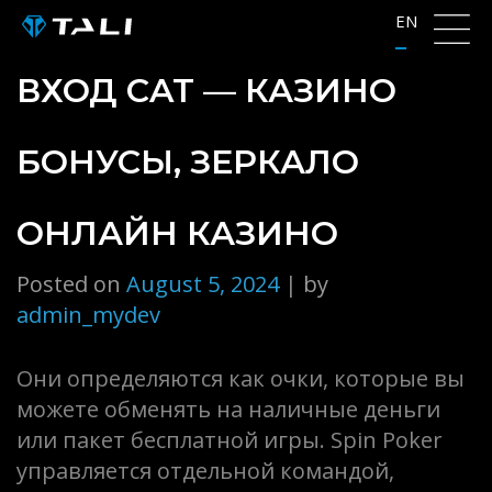
Skip
EN
to
content
ВХОД CAT — КАЗИНО
БОНУСЫ, ЗЕРКАЛО
ОНЛАЙН КАЗИНО
Posted on
August 5, 2024
|
by
admin_mydev
Они определяются как очки, которые вы
можете обменять на наличные деньги
или пакет бесплатной игры. Spin Poker
управляется отдельной командой,