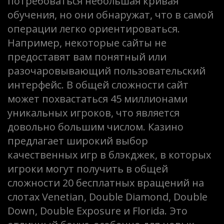
потребоваться небольшая кривая
обучения, но они обнаружат, что в самой
операции легко ориентироваться.
Например, некоторые сайты не
предоставят вам понятный или
разочаровывающий пользовательский
интерфейс. В общей сложности сайт
может похвастаться 45 миллионами
уникальных игроков, что является
довольно большим числом. Казино
предлагает широкий выбор
качественных игр в блэкджек, в которых
игроки могут получить в общей
сложности 20 бесплатных вращений на
слотах Venetian, Double Diamond, Double
Down, Double Exposure и Florida. Это