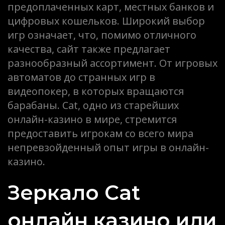
предоплаченных карт, местных банков и
цифровых кошельков. Широкий выбор
игр означает, что, помимо отличного
качества, сайт также предлагает
разнообразный ассортимент. От игровых
автоматов до странных игр в
видеопокер, в которых вращаются
барабаны. Cat, одно из старейших
онлайн-казино в мире, стремится
предоставить игрокам со всего мира
непревзойденный опыт игры в онлайн-
казино.
Зеркало Cat
онлайн казино или