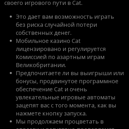
своего игрового пути в Cat.
Это дает вам возможность играть
без риска случайной потери
собственных денег.
Мобильное казино Cat
лицензировано и регулируется
Комиссией по азартным играм
Великобритании.
Предпочитаете ли вы выигрыши или
бонусы, продвинутое программное
обеспечение Cat и очень
увлекательные игровые автоматы
зацепят вас с того момента, как вы
нажмете кнопку запуска.
Мы продолжаем процветать в