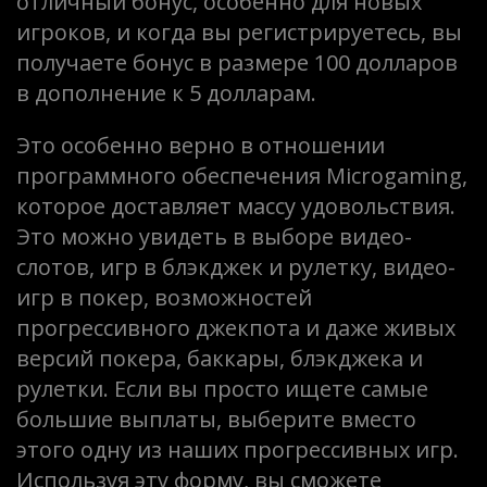
отличный бонус, особенно для новых
игроков, и когда вы регистрируетесь, вы
получаете бонус в размере 100 долларов
в дополнение к 5 долларам.
Это особенно верно в отношении
программного обеспечения Microgaming,
которое доставляет массу удовольствия.
Это можно увидеть в выборе видео-
слотов, игр в блэкджек и рулетку, видео-
игр в покер, возможностей
прогрессивного джекпота и даже живых
версий покера, баккары, блэкджека и
рулетки. Если вы просто ищете самые
большие выплаты, выберите вместо
этого одну из наших прогрессивных игр.
Используя эту форму, вы сможете