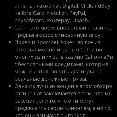
оплаты, такие как Digital, ClickandBuy,
Kalibra Card, Neteller, PayPal,
paysafecard, Postepay, Ukash.
Cat — это мобильное онлайн-казино,
предлагающее мгновенную игру.
Покер и Sportbet Poker, во все из
которых можно играть в Cat, и во
многих из них есть казино Cat онлайн
с бесплатными кредитами, которые
можно использовать для игры на
реальные денежные призы.
Одна из лучших вещей в этом обзоре
казино Cat заключается в том, что мы
рассмотрели то, что они могут
предложить своим клиентам, а не то,
что они взимают с игроков.