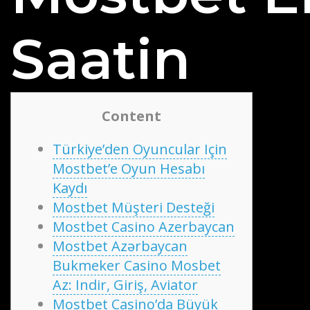
Saatin
Content
Türkiye’den Oyuncular Için
Mostbet’e Oyun Hesabı
Kaydı
Mostbet Müşteri Desteği
Mostbet Casino Azerbaycan
Mostbet Azərbaycan
Bukmeker Casino Мosbet
Az: Indir, Giriş, Aviator
Mostbet Casino’da Büyük