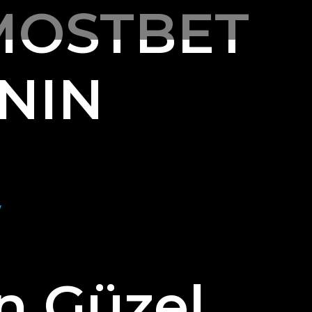
MOSTBET
ININ
E
v
n Güzel