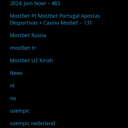
2024: Join Now! – 483
Mostbet Pt Mostbet Portugal Apostas
Desportivas + Casino Mosbet – 131
Mostbet Russia
mostbet tr
Mostbet UZ Kirish
News
nl
no
ozempic
ozempic nederland