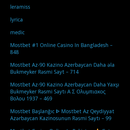
leramiss
lyrica
medic
Mostbet #1 Online Casino In Bangladesh –
848
Mostbet Az-90 Kazino Azerbaycan Daha əla
Bukmeyker Rəsmi Sayt – 714
Mostbet Az-90 Kazino Azerbaycan Daha Yaxşı
Bukmeyker Rəsmi Saytı Α Σ Ολυμπιακος
Βολου 1937 – 469
Mostbet Başlanğıc ᐈ Mostbet Az Qeydiyyat
Azərbaycan Kazinosunun Rəsmi Saytı – 99