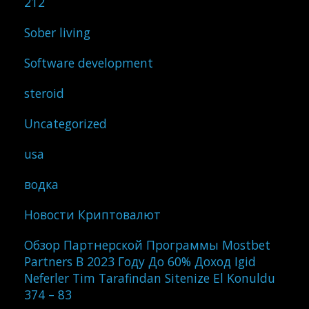
212
Sober living
Software development
steroid
Uncategorized
usa
водка
Новости Криптовалют
Обзор Партнерской Программы Mostbet
Partners В 2023 Году До 60% Доход Igid
Neferler Tim Tarafindan Sitenize El Konuldu
374 – 83