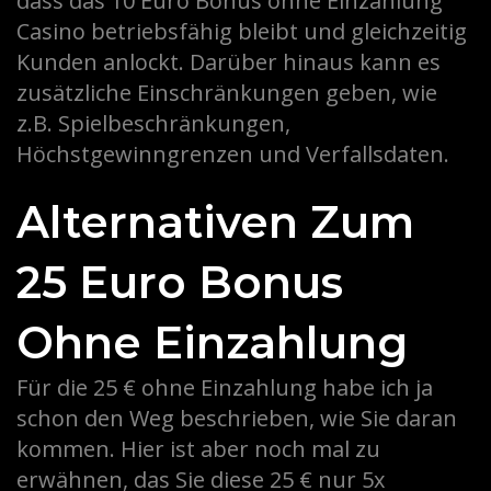
dass das 10 Euro Bonus ohne Einzahlung
Casino betriebsfähig bleibt und gleichzeitig
Kunden anlockt. Darüber hinaus kann es
zusätzliche Einschränkungen geben, wie
z.B. Spielbeschränkungen,
Höchstgewinngrenzen und Verfallsdaten.
Alternativen Zum
25 Euro Bonus
Ohne Einzahlung
Für die 25 € ohne Einzahlung habe ich ja
schon den Weg beschrieben, wie Sie daran
kommen. Hier ist aber noch mal zu
erwähnen, das Sie diese 25 € nur 5x