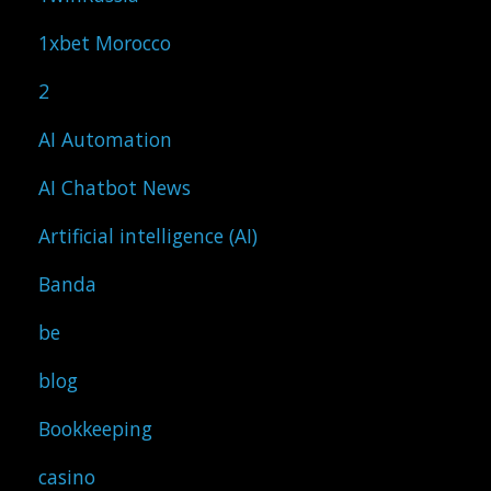
1xbet Morocco
2
AI Automation
AI Chatbot News
Artificial intelligence (AI)
Banda
be
blog
Bookkeeping
casino