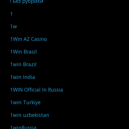
! Без рубрики
1
1w
1Win AZ Casino
1Win Brasil
1win Brazil
1win India
1WIN Official In Russia
1win Turkiye
1win uzbekistan
1winRussia