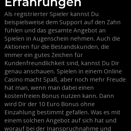
Erfahrungen
Als registrierter Spieler kannst Du
beispielsweise dem Support auf den Zahn
fühlen und das gesamte Angebot an
Spielen in Augenschein nehmen. Auch die
Aktionen für die Bestandskunden, die
immer ein gutes Zeichen für
Kundenfreundlichkeit sind, kannst Du Dir
genau anschauen. Spielen in einem Online
Casino macht Spaß, aber noch mehr Freude
hat man, wenn man dabei einen
kostenfreien Bonus nutzen kann. Dann
wird Dir der 10 Euro Bonus ohne
Einzahlung bestimmt gefallen. Was es mit
einem solchen Angebot auf sich hat und
worauf bei der Inanspruchnahme und