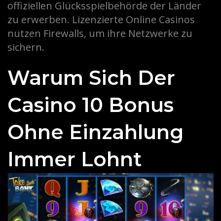
offiziellen Glücksspielbehörde der Länder
zu erwerben. Lizenzierte Online Casinos
nutzen Firewalls, um ihre Netzwerke zu
sichern.
Warum Sich Der
Casino 10 Bonus
Ohne Einzahlung
Immer Lohnt