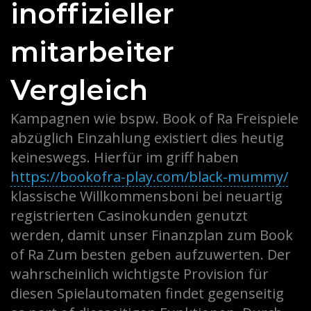
inoffizieller
mitarbeiter
Vergleich
Kampagnen wie bspw. Book of Ra Freispiele
abzüglich Einzahlung existiert dies heutig
keineswegs. Hierfür im griff haben
https://bookofra-play.com/black-mummy/
klassische Willkommensboni bei neuartig
registrierten Casinokunden genutzt
werden, damit unser Finanzplan zum Book
of Ra Zum besten geben aufzuwerten. Der
wahrscheinlich wichtigste Provision für
diesen Spielautomaten findet gegenseitig