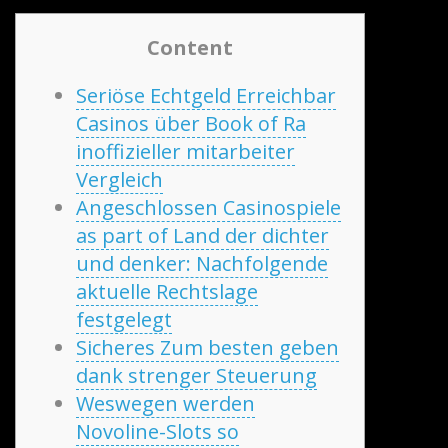
Content
Seriöse Echtgeld Erreichbar
Casinos über Book of Ra
inoffizieller mitarbeiter
Vergleich
Angeschlossen Casinospiele
as part of Land der dichter
und denker: Nachfolgende
aktuelle Rechtslage
festgelegt
Sicheres Zum besten geben
dank strenger Steuerung
Weswegen werden
Novoline-Slots so