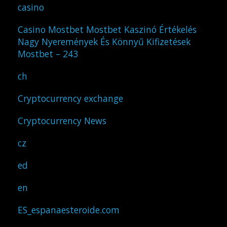
casino
Casino Mostbet Mostbet Kaszinó Értékelés
Nagy Nyeremények És Könnyű Kifizetések
Mostbet – 243
ch
Cryptocurrency exchange
Cryptocurrency News
cz
ed
en
ES_espanaesteroide.com