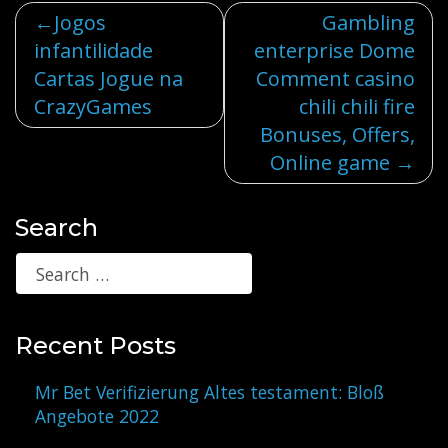
Post
Jogos
Gambling
infantilidade
enterprise Dome
navigation
Cartas Jogue na
Comment casino
CrazyGames
chili chili fire
Bonuses, Offers,
Online game
Search
Recent Posts
Mr Bet Verifizierung Altes testament: Bloß
Angebote 2022