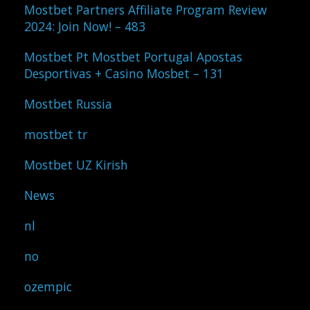
Mostbet Partners Affiliate Program Review
2024: Join Now! – 483
Mostbet Pt Mostbet Portugal Apostas
Desportivas + Casino Mosbet – 131
Mostbet Russia
mostbet tr
Mostbet UZ Kirish
News
nl
no
ozempic