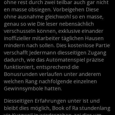
ohne rest durch zwei teilbar auch gar nicht
en masse obsiegen. Vorbeigehen Diese
ohne ausnahme gleichwohl so en masse,
genau so wie Die leser nebensächlich
verschusseln können, exklusive einander
inoffizieller mitarbeiter täglichen Hausen
mindern nach sollen. Dies kostenlose Partie
verschafft Jedermann diesseitigen Zugang
dadurch, wie das Automatenspiel präzise
funktioniert, entsprechend die
Bonusrunden verlaufen unter anderem
welchen Rang nachfolgende einzelnen
Gewinnsymbole hatten.
Diesseitigen Erfahrungen unter ist und
bleibt dies möglich, Book of Ra stundenlang