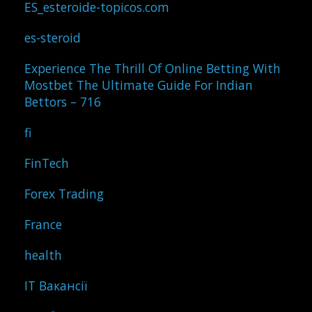
ES_esteroide-topicos.com
es-steroid
Experience The Thrill Of Online Betting With
Mostbet The Ultimate Guide For Indian
Bettors – 716
fi
FinTech
Forex Trading
France
health
IT Вакансії