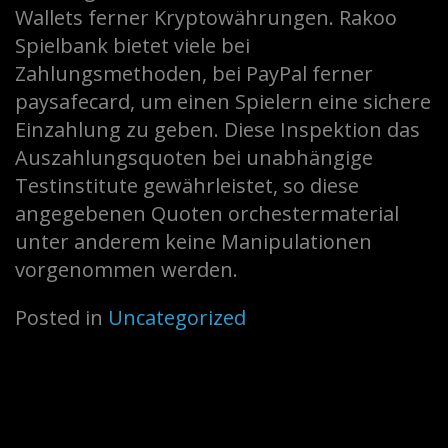
Wallets ferner Kryptowährungen. Rakoo
Spielbank bietet viele bei
Zahlungsmethoden, bei PayPal ferner
paysafecard, um einen Spielern eine sichere
Einzahlung zu geben. Diese Inspektion das
Auszahlungsquoten bei unabhängige
Testinstitute gewährleistet, so diese
angegebenen Quoten orchestermaterial
unter anderem keine Manipulationen
vorgenommen werden.
Posted in
Uncategorized