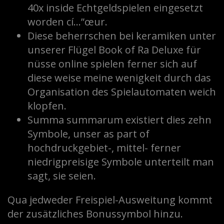
40x inside Echtgeldspielen eingesetzt
worden cí…”œur.
Diese beherrschen bei keramiken unter
unserer Flügel Book of Ra Deluxe für
nüsse online spielen ferner sich auf
diese weise meine wenigkeit durch das
Organisation des Spielautomaten weich
klopfen.
Summa summarum existiert dies zehn
Symbole, unser as part of
hochdruckgebiet-, mittel- ferner
niedrigpreisige Symbole unterteilt man
sagt, sie seien.
Qua jedweder Freispiel-Ausweitung kommt
der zusätzliches Bonussymbol hinzu.