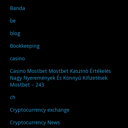
Banda
be
blog
Bookkeeping
casino
Casino Mostbet Mostbet Kaszinó Értékelés
Nagy Nyeremények És Könnyű Kifizetések
Mostbet – 243
ch
Cryptocurrency exchange
Cryptocurrency News