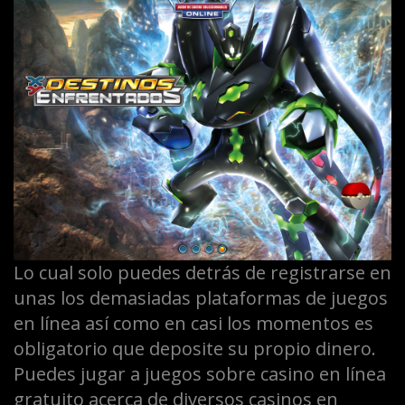
Lo cual solo puedes detrás de registrarse en
unas los demasiadas plataformas de juegos
en línea así­ como en casi los momentos es
obligatorio que deposite su propio dinero.
Puedes jugar a juegos sobre casino en línea
gratuito acerca de diversos casinos en