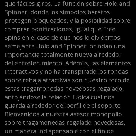
que fáciles giros. La función sobre Hold and
Spinner, donde los símbolos baratos
protegen bloqueados, y la posibilidad sobre
comprar bonificaciones, igual que Free
Spins en el caso de que nos lo olvidemos
semejante Hold and Spinner, brindan una
importancia totalmente nueva alrededor
del entretenimiento. Ademí¡s, las elementos
interactivos y no ha transpirado los rondas
sobre rebaja atractivas son nuestro foco de
estas tragamonedas novedosas regalado,
antojándose la relación lúdica cual nos
guarda alrededor del perfil de el soporte.
Bienvenidos a nuestra asesor monopolio
sobre tragamonedas regalado novedosas,
un manera indispensable con el fin de