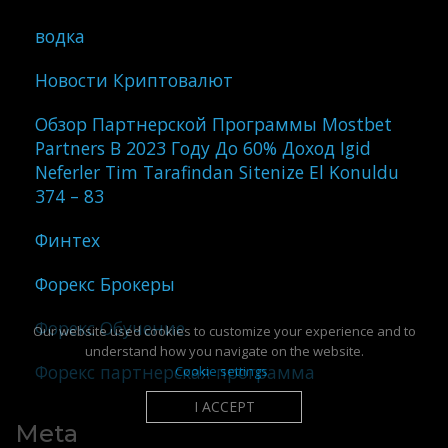
водка
Новости Криптовалют
Обзор Партнерской Программы Mostbet
Partners В 2023 Году До 60% Доход Igid
Neferler Tim Tarafindan Sitenize El Konuldu
374 – 83
Финтех
Форекс Брокеры
Форекс Обучение
Our website used cookies to customize your experience and to
understand how you navigate on the website.
Форекс партнерская программа
Cookie settings
I ACCEPT
Meta