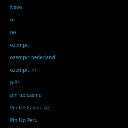
News
nl
no
ozempic
ozempic nederland
ozempic-nl
pills
pin up casino
Pin UP Casino AZ
Pin Up Peru