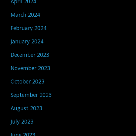
April 2024
March 2024
February 2024
January 2024
December 2023
November 2023
October 2023
September 2023
August 2023
July 2023
June 2023