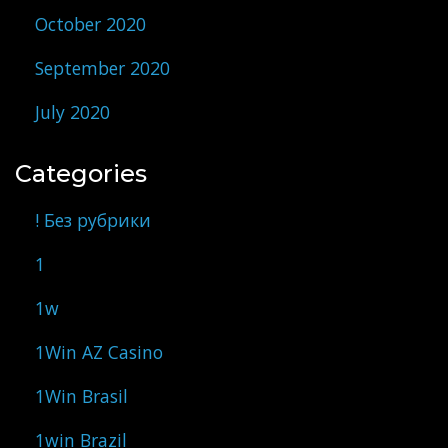
October 2020
September 2020
July 2020
Categories
! Без рубрики
1
1w
1Win AZ Casino
1Win Brasil
1win Brazil