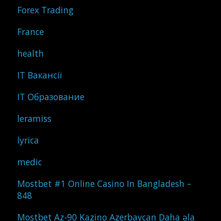
Forex Trading
France
health
IT Вакансії
IT Образование
leramiss
lyrica
medic
Mostbet #1 Online Casino In Bangladesh –
848
Mostbet Az-90 Kazino Azerbaycan Daha əla