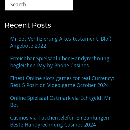
Recent Posts
Mr Bet Verifizierung Altes testament: Bloß
Angebote 2022
Erreichbar Spielsaal über Handyrechnung
begleichen Pay by Phone Casinos
Finest Online slots games for real Currency:
Best 5 Position Video game October 2024
Online Spielsaal Ostmark via Echtgeld, Mr
Bet
Casinos via Taschentelefon Einzahlungen
Beste Handyrechnung Casinos 2024