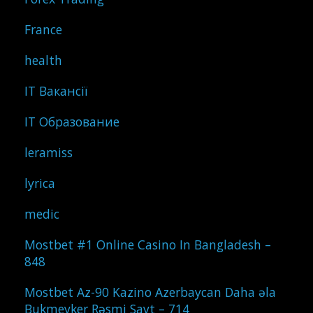
France
health
IT Вакансії
IT Образование
leramiss
lyrica
medic
Mostbet #1 Online Casino In Bangladesh –
848
Mostbet Az-90 Kazino Azerbaycan Daha əla
Bukmeyker Rəsmi Sayt – 714