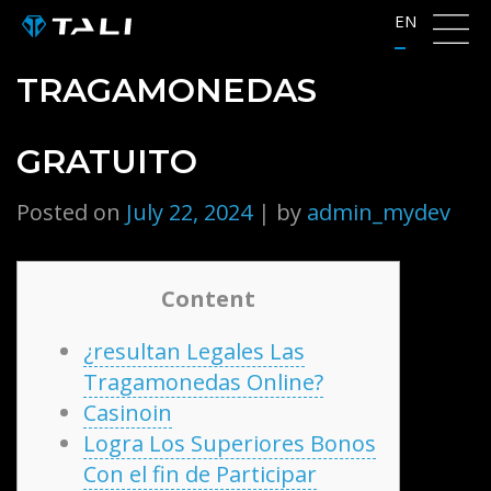
Skip
EN
to
content
TRAGAMONEDAS
GRATUITO
Posted on
July 22, 2024
|
by
admin_mydev
Content
¿resultan Legales Las
Tragamonedas Online?
Casinoin
Logra Los Superiores Bonos
Con el fin de Participar