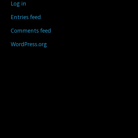
Log in
Entries feed
Comments feed
WordPress.org