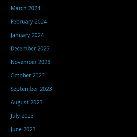
March 2024
February 2024
January 2024
December 2023
November 2023
October 2023
September 2023
August 2023
July 2023
June 2023