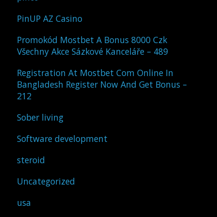
PinUP AZ Casino
Promokód Mostbet A Bonus 8000 Czk
Všechny Akce Sázkové Kanceláře – 489
Registration At Mostbet Com Online In
Bangladesh Register Now And Get Bonus –
212
Sober living
Software development
steroid
Uncategorized
usa