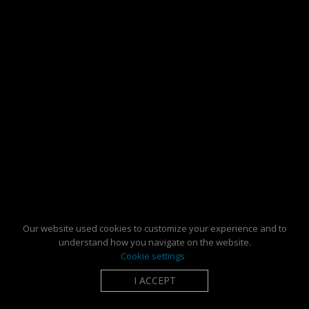
Our website used cookies to customize your experience and to
understand how you navigate on the website.
Cookie settings
I ACCEPT