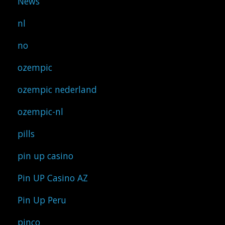
News
nl
no
ozempic
ozempic nederland
ozempic-nl
pills
pin up casino
Pin UP Casino AZ
Pin Up Peru
pinco