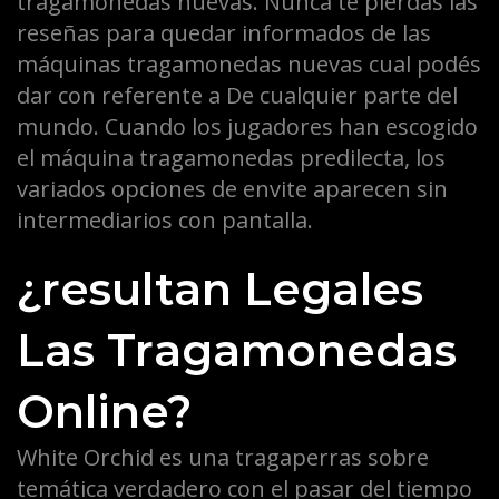
tragamonedas nuevas. Nunca te pierdas las
reseñas para quedar informados de las
máquinas tragamonedas nuevas cual podés
dar con referente a De cualquier parte del
mundo. Cuando los jugadores han escogido
el máquina tragamonedas predilecta, los
variados opciones de envite aparecen sin
intermediarios con pantalla.
¿resultan Legales
Las Tragamonedas
Online?
White Orchid es una tragaperras sobre
temática verdadero con el pasar del tiempo