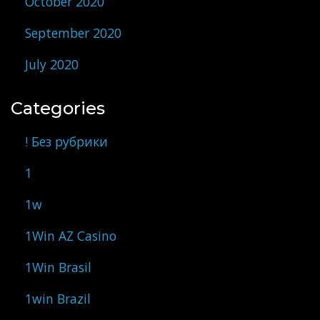
October 2020
September 2020
July 2020
Categories
! Без рубрики
1
1w
1Win AZ Casino
1Win Brasil
1win Brazil