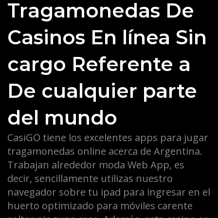
Tragamonedas De
Casinos En línea Sin
cargo Referente a
De cualquier parte
del mundo
CasiGO tiene los excelentes apps para jugar
tragamonedas online acerca de Argentina.
Trabajan alrededor moda Web App, es
decir, sencillamente utilizas nuestro
navegador sobre tu ipad para ingresar en el
huerto optimizado para móviles carente