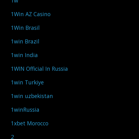
1w
1Win AZ Casino
1Win Brasil
1win Brazil
1win India
1WIN Official In Russia
1win Turkiye
1win uzbekistan
1winRussia
1xbet Morocco
2