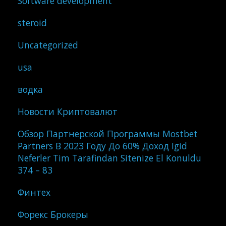
Software development
steroid
Uncategorized
usa
водка
Новости Криптовалют
Обзор Партнерской Программы Mostbet
Partners В 2023 Году До 60% Доход Igid
Neferler Tim Tarafindan Sitenize El Konuldu
374 – 83
Финтех
Форекс Брокеры