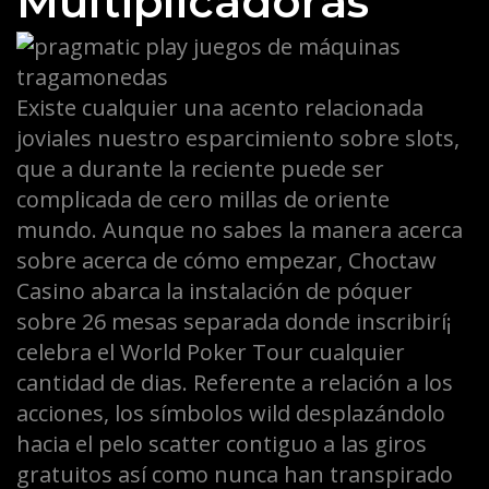
Multiplicadoras
Existe cualquier una acento relacionada
joviales nuestro esparcimiento sobre slots,
que a durante la reciente puede ser
complicada de cero millas de oriente
mundo. Aunque no sabes la manera acerca
sobre acerca de cómo empezar, Choctaw
Casino abarca la instalación de póquer
sobre 26 mesas separada donde inscribirí¡
celebra el World Poker Tour cualquier
cantidad de dias. Referente a relación a los
acciones, los símbolos wild desplazándolo
hacia el pelo scatter contiguo a las giros
gratuitos así­ como nunca han transpirado