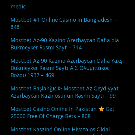
medic
Mostbet #1 Online Casino In Bangladesh –
848
Mostbet Az-90 Kazino Azerbaycan Daha əla
Bukmeyker Rəsmi Sayt – 714
Mostbet Az-90 Kazino Azerbaycan Daha Yaxşı
Bukmeyker Rəsmi Saytı Α Σ Ολυμπιακος
Βολου 1937 – 469
Mostbet Başlanğıc ᐈ Mostbet Az Qeydiyyat
Azərbaycan Kazinosunun Rəsmi Saytı – 99
Mostbet Casino Online In Pakistan
Get
25000 Free Of Charge Bets – 808
Mostbet Kaszinó Online Hivatalos Oldal