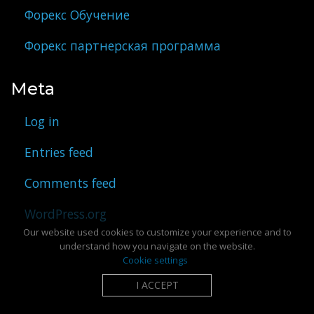
Форекс Обучение
Форекс партнерская программа
Meta
Log in
Entries feed
Comments feed
WordPress.org
Our website used cookies to customize your experience and to
understand how you navigate on the website.
Cookie settings
I ACCEPT