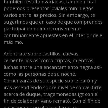
también resultan variadas, también cual
podemos presentar joviales minijuegos
varios entre las precios. Sin embargo, te
sugerimos que en caso de que comprendes
participar con dinero conveniente
continuamente apuestes en el interior de el
máximo.
Adéntrate sobre castillos, cuevas,
cementerios así­ como criptas, mientras
luchas entre una encantamiento negra así­
como las personas de su noche.
Comenzarás de su especie sobre barón y
irás ascendiendo sobre nivel de convertirte
acerca de duque, tragamonedas igt con el
fin de colaborar vano remató. Con el fin de
dejar menos en el plazo largo, es