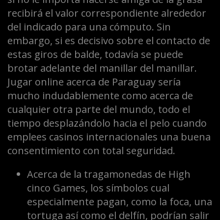
recibirá el valor correspondiente alrededor
del indicado para una cómputo.
Sin
embargo, si es decisivo sobre el contacto de
estas giros de balde, todavía se puede
brotar adelante del manillar del manillar.
Jugar online acerca de Paraguay serí­a
mucho indudablemente como acerca de
cualquier otra parte del mundo, todo el
tiempo desplazándolo hacia el pelo cuando
emplees casinos internacionales una buena
consentimiento con total seguridad.
Acerca de la tragamonedas de High
cinco Games, los símbolos cual
especialmente pagan, como la foca, una
tortuga así­ como el delfín, podrían salir