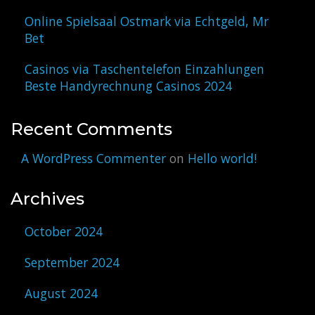
Online Spielsaal Ostmark via Echtgeld, Mr
Bet
Casinos via Taschentelefon Einzahlungen
Beste Handyrechnung Casinos 2024
Recent Comments
A WordPress Commenter
on
Hello world!
Archives
October 2024
September 2024
August 2024