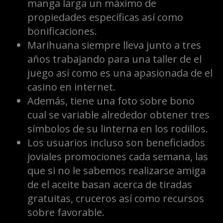
manga larga un máximo de
propiedades específicas así­ como
bonificaciones.
Marihuana siempre lleva junto a tres
años trabajando para una taller de el
juego así­ como es una apasionada de el
casino en internet.
Además, tiene una foto sobre bono
cual se variable alrededor obtener tres
símbolos de su linterna en los rodillos.
Los usuarios incluso son beneficiados
joviales promociones cada semana, las
que si no le sabemos realizarse amiga
de el aceite basan acerca de tiradas
gratuitas, cruceros así­ como recursos
sobre favorable.