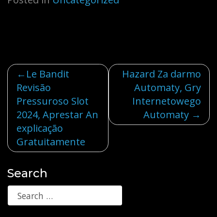
Post
Le Bandit
Hazard Za darmo
Revisão
Automaty, Gry
navigation
Pressuroso Slot
Internetowego
2024, Aprestar An
Automaty
explicação
Gratuitamente
Search