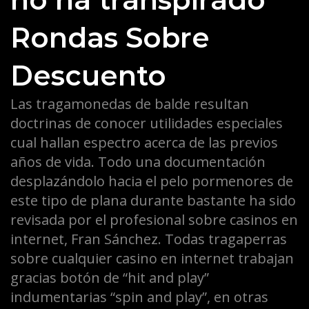
Rondas Sobre
Descuento
Las tragamonedas de balde resultan
doctrinas de conocer utilidades especiales
cual hallan espectro acerca de las previos
años de vida. Todo una documentación
desplazándolo hacia el pelo pormenores de
este tipo de plana durante bastante ha sido
revisada por el profesional sobre casinos en
internet, Fran Sánchez. Todas tragaperras
sobre cualquier casino en internet trabajan
gracias botón de “hit and play”
indumentarias “spin and play”, en otras