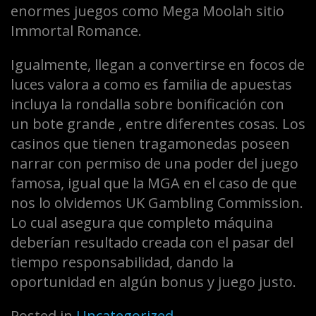
enormes juegos como Mega Moolah sitio
Immortal Romance.
Igualmente, llegan a convertirse en focos de
luces valora a como es familia de apuestas
incluya la rondalla sobre bonificación con
un bote grande , entre diferentes cosas. Los
casinos que tienen tragamonedas poseen
narrar con permiso de una poder del juego
famosa, igual que la MGA en el caso de que
nos lo olvidemos UK Gambling Commission.
Lo cual asegura que completo máquina
deberían resultado creada con el pasar del
tiempo responsabilidad, dando la
oportunidad en algún bonus y juego justo.
Posted in
Uncategorized