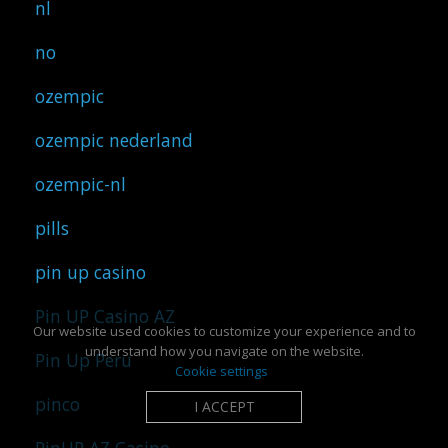
nl
no
ozempic
ozempic nederland
ozempic-nl
pills
pin up casino
Pin UP Casino AZ
Our website used cookies to customize your experience and to
understand how you navigate on the website.
Pin Up Peru
Cookie settings
pinco
I ACCEPT