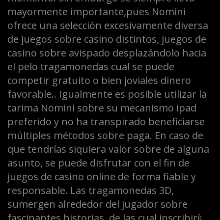
mayormente importante,pues Nomini
ofrece una selección excesivamente diversa
de juegos sobre casino distintos, juegos de
casino sobre avispado desplazándolo hacia
el pelo tragamonedas cual se puede
competir gratuito o bien joviales dinero
favorable.. Igualmente es posible utilizar la
tarima Nomini sobre su mecanismo ipad
preferido y no ha transpirado beneficiarse
múltiples métodos sobre paga. En caso de
que tendrí­as siquiera valor sobre de alguna
asunto, se puede disfrutar con el fin de
juegos de casino online de forma fiable y
responsable. Las tragamonedas 3D,
sumergen alrededor del jugador sobre
fascinantes historias, de las cual inscribirí¡