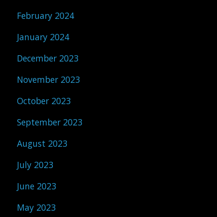
February 2024
January 2024
December 2023
November 2023
October 2023
September 2023
August 2023
July 2023
June 2023
May 2023