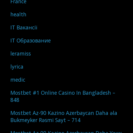
France
health
IT Вакансії
IT Образование
leramiss
lyrica
medic
Mostbet #1 Online Casino In Bangladesh –
848
Mostbet Az-90 Kazino Azerbaycan Daha əla
Bukmeyker Rəsmi Sayt – 714