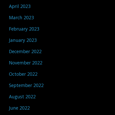
April 2023
March 2023
February 2023
January 2023
December 2022
November 2022
October 2022
September 2022
August 2022
June 2022