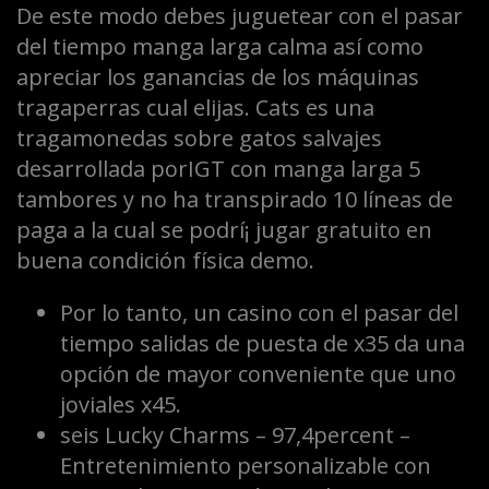
De este modo debes juguetear con el pasar
del tiempo manga larga calma así­ como
apreciar los ganancias de los máquinas
tragaperras cual elijas. Cats es una
tragamonedas sobre gatos salvajes
desarrollada porIGT con manga larga 5
tambores y no ha transpirado 10 líneas de
paga a la cual se podrí¡ jugar gratuito en
buena condición física demo.
Por lo tanto, un casino con el pasar del
tiempo salidas de puesta de x35 da una
opción de mayor conveniente que uno
joviales x45.
seis Lucky Charms – 97,4percent –
Entretenimiento personalizable con