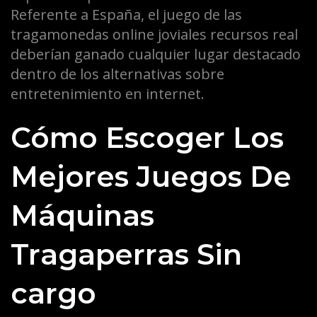
Referente a España, el juego de las
tragamonedas online joviales recursos real
deberían ganado cualquier lugar destacado
dentro de los alternativas sobre
entretenimiento en internet.
Cómo Escoger Los
Mejores Juegos De
Máquinas
Tragaperras Sin
cargo