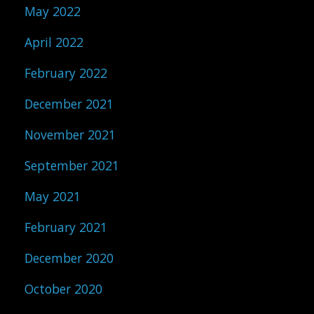
May 2022
April 2022
February 2022
December 2021
November 2021
September 2021
May 2021
February 2021
December 2020
October 2020