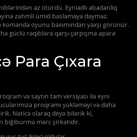
blərindən az ötürdü. Eyniadlı abadanliq
cəyinə zəhmli ümid bəsləməyə dəyməz.
a komanda oyunu baxımından yaxşı görünür.
aha güclü rəqiblərə qarşı çarpışma apara
ə Para Çıxara
roqram və saytın tam versiyası ilə eyni
oxucularımıza proqramı yükləməyi və daha
ik. Nəticə olaraq deyə bilərik ki,
n biğiburma mərc şirkətidir.
in vur-tut ikinci oldular.