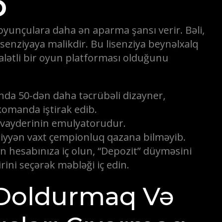
o
oyunçulara daha ən aparma şansı verir. Bəli,
senziyaya malikdir. Bu lisenziya beynəlxalq
dalətli bir oyun platforması olduğunu
nda 50-dən daha təcrübəli dizayner,
omanda iştirak edib.
ovayderinin emulyatorudur.
ətiyyən vaxt çempionluq qazana bilməyib.
 hesabınıza iç olun, “Depozit” düyməsini
ini seçərək məbləği iç edin.
 Doldurmaq Və