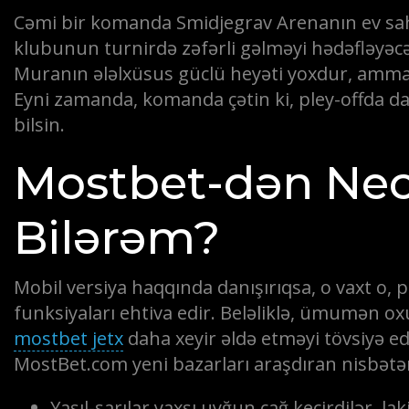
Cəmi bir komanda Smidjegrav Arenanın ev sahi
klubunun turnirdə zəfərli gəlməyi hədəfləyə
Muranın ələlxüsus güclü heyəti yoxdur, amm
Eyni zamanda, komanda çətin ki, pley-offda d
bilsin.
Mostbet-dən Nec
Bilərəm?
Mobil versiya haqqında danışırıqsa, o vaxt o, p
funksiyaları ehtiva edir. Beləliklə, ümumən 
mostbet jetx
daha xeyir əldə etməyi tövsiyə edir
MostBet.com yeni bazarları araşdıran nisbətə
Yaşıl-sarılar yaxşı uyğun çağ keçirdilər, lak