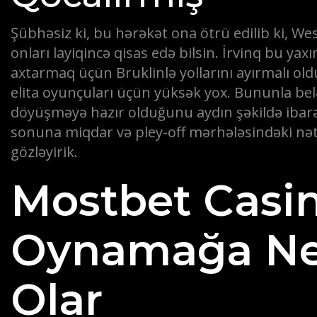
Şübhəsiz ki, bu hərəkət ona ötrü edilib ki, W
onları layiqincə qisas edə bilsin. İrvinq bu 
axtarmaq üçün Bruklinlə yollarını ayırmalı oldu
elita oyunçuları üçün yüksək yox. Bununla belə
döyüşməyə hazır olduğunu aydın şəkildə ibarə
sonuna miqdar və pley-off mərhələsindəki nəti
gözləyirik.
Mostbet Casi
Oynamağa Ne
Olar