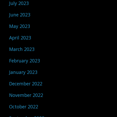
July 2023
June 2023
May 2023
April 2023
March 2023
February 2023
January 2023
December 2022
November 2022
October 2022