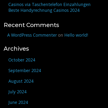
Casinos via Taschentelefon Einzahlungen
Beste Handyrechnung Casinos 2024
Recent Comments
A WordPress Commenter
on
Hello world!
Archives
October 2024
September 2024
August 2024
July 2024
June 2024