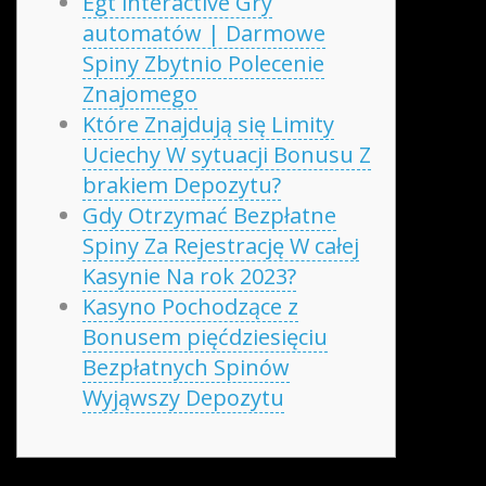
Egt interactive Gry
automatów | Darmowe
Spiny Zbytnio Polecenie
Znajomego
Które Znajdują się Limity
Uciechy W sytuacji Bonusu Z
brakiem Depozytu?
Gdy Otrzymać Bezpłatne
Spiny Za Rejestrację W całej
Kasynie Na rok 2023?
Kasyno Pochodzące z
Bonusem pięćdziesięciu
Bezpłatnych Spinów
Wyjąwszy Depozytu