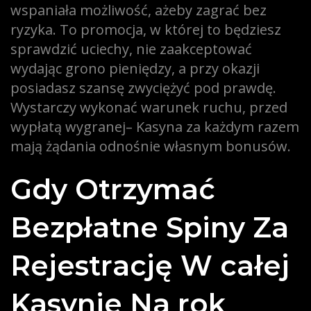
wspaniała możliwość, ażeby zagrać bez
ryzyka. To promocja, w której to będziesz
sprawdzić uciechy, nie zaakceptować
wydając grono pieniędzy, a przy okazji
posiadasz szansę zwyciężyć pod prawdę.
Wystarczy wykonać warunek ruchu, przed
wypłatą wygranej– Kasyna za każdym razem
mają żądania odnośnie własnym bonusów.
Gdy Otrzymać
Bezpłatne Spiny Za
Rejestrację W całej
Kasynie Na rok