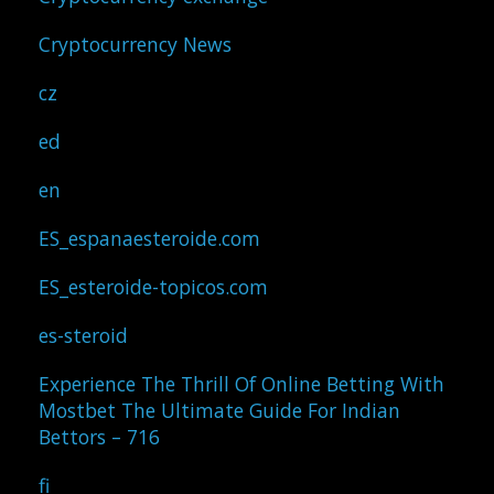
Cryptocurrency News
cz
ed
en
ES_espanaesteroide.com
ES_esteroide-topicos.com
es-steroid
Experience The Thrill Of Online Betting With
Mostbet The Ultimate Guide For Indian
Bettors – 716
fi