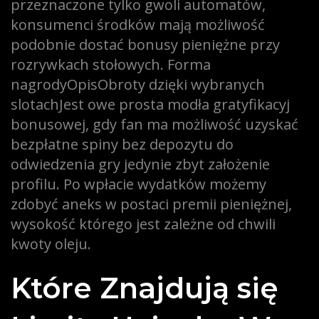
przeznaczone tylko gwoli automatów,
konsumenci środków mają możliwość
podobnie dostać bonusy pieniężne przy
rozrywkach stołowych. Forma
nagrodyOpisObroty dzięki wybranych
slotachJest owe prosta modła gratyfikacyj
bonusowej, gdy fan ma możliwość uzyskać
bezpłatne spiny bez depozytu do
odwiedzenia gry jedynie zbyt założenie
profilu. Po wpłacie wydatków możemy
zdobyć aneks w postaci premii pieniężnej,
wysokość którego jest zależne od chwili
kwoty oleju.
Które Znajdują się