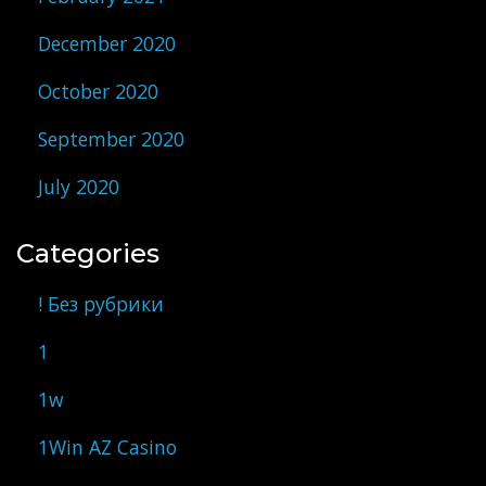
December 2020
October 2020
September 2020
July 2020
Categories
! Без рубрики
1
1w
1Win AZ Casino