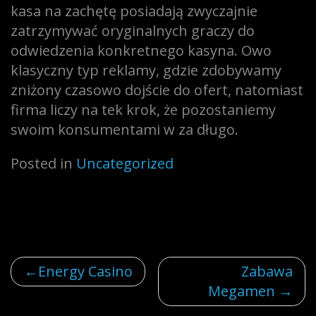
kasa na zachętę posiadają zwyczajnie
zatrzymywać oryginalnych graczy do
odwiedzenia konkretnego kasyna. Owo
klasyczny typ reklamy, gdzie zdobywamy
zniżony czasowo dojście do ofert, natomiast
firma liczy na tek krok, że pozostaniemy
swoim konsumentami w za długo.
Posted in
Uncategorized
Post
Energy Casino
Zabawa
Megamen
navigation