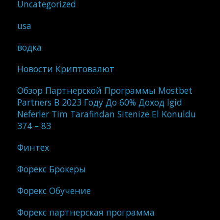
Uncategorized
usa
водка
Новости Криптовалют
Обзор Партнерской Программы Mostbet
Partners В 2023 Году До 60% Доход Igid
Neferler Tim Tarafindan Sitenize El Konuldu
374 – 83
Финтех
Форекс Брокеры
Форекс Обучение
Форекс партнерская программа