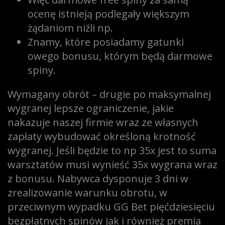
ocenę istnieją podlegały większym
żądaniom niźli np.
Znamy, które posiadamy gatunki
owego bonusu, którym będą darmowe
spiny.
Wymagany obrót – drugie po maksymalnej
wygranej lepsze ograniczenie, jakie
nakazuje naszej firmie wraz ze własnych
zapłaty wybudować określoną krotność
wygranej. Jeśli będzie to np 35x jest to suma
warsztatów musi wynieść 35x wygrana wraz
z bonusu. Nabywca dysponuje 3 dni w
zrealizowanie warunku obrotu, w
przeciwnym wypadku GG Bet pięćdziesięciu
bezpłatnych spinów jak i również premia