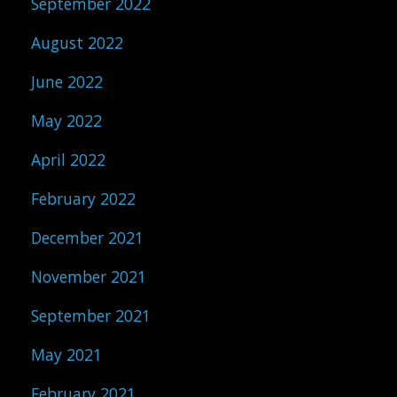
September 2022
August 2022
June 2022
May 2022
April 2022
February 2022
December 2021
November 2021
September 2021
May 2021
February 2021