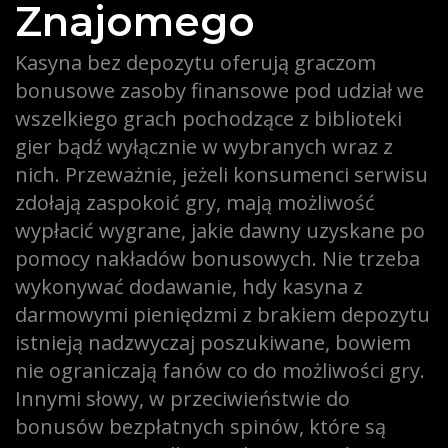
Znajomego
Kasyna bez depozytu oferują graczom
bonusowe zasoby finansowe pod udział we
wszelkiego grach pochodzące z biblioteki
gier bądź wyłącznie w wybranych wraz z
nich. Przeważnie, jeżeli konsumenci serwisu
zdołają zaspokoić gry, mają możliwość
wypłacić wygrane, jakie dawny uzyskane po
pomocy nakładów bonusowych. Nie trzeba
wykonywać dodawanie, hdy kasyna z
darmowymi pieniędzmi z brakiem depozytu
istnieją nadzwyczaj poszukiwane, bowiem
nie ograniczają fanów co do możliwości gry.
Innymi słowy, w przeciwieństwie do
bonusów bezpłatnych spinów, które są