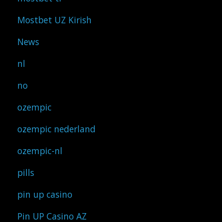
Mostbet UZ Kirish
News
nl
no
ozempic
ozempic nederland
ozempic-nl
pills
pin up casino
Pin UP Casino AZ