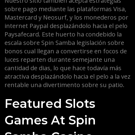
Nuestro sitio también acepta estrategias
sobre pago mediante las plataformas Visa,
Mastercard y Neosurf, y los monederos por
internet Paypal desplazándolo hacia el pelo
Paysafecard. Este huerto ha condebido la
escala sobre Spin Samba legislación sobre
bonos cual llegan a convertirse en focos de
luces reparten durante semejante una
cantidad de dias, lo que hace todavía más
atractiva desplazándolo hacia el pelo a la vez
rentable una divertimento sobre su patio.
Featured Slots
Games At Spin