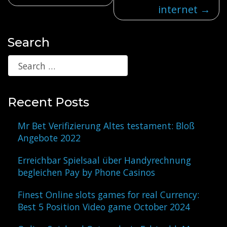
internet
Search
Recent Posts
Mr Bet Verifizierung Altes testament: Bloß
Angebote 2022
Erreichbar Spielsaal über Handyrechnung
begleichen Pay by Phone Casinos
Finest Online slots games for real Currency:
Best 5 Position Video game October 2024