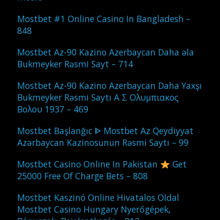
Mostbet #1 Online Casino In Bangladesh –
848
Mostbet Az-90 Kazino Azerbaycan Daha əla
Bukmeyker Rəsmi Sayt – 714
Mostbet Az-90 Kazino Azerbaycan Daha Yaxşı
Bukmeyker Rəsmi Saytı Α Σ Ολυμπιακος
Βολου 1937 – 469
Mostbet Başlanğıc ᐈ Mostbet Az Qeydiyyat
Azərbaycan Kazinosunun Rəsmi Saytı – 99
Mostbet Casino Online In Pakistan
Get
25000 Free Of Charge Bets – 808
Mostbet Kaszinó Online Hivatalos Oldal
Mostbet Casino Hungary Nyerőgépek,