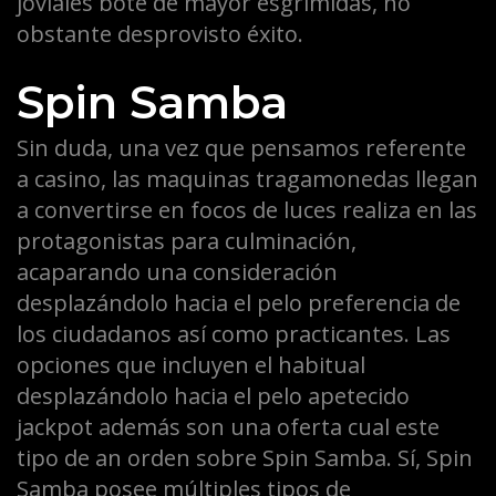
joviales bote de mayor esgrimidas, no
obstante desprovisto éxito.
Spin Samba
Sin duda, una vez que pensamos referente
a casino, las maquinas tragamonedas llegan
a convertirse en focos de luces realiza en las
protagonistas para culminación,
acaparando una consideración
desplazándolo hacia el pelo preferencia de
los ciudadanos así­ como practicantes. Las
opciones que incluyen el habitual
desplazándolo hacia el pelo apetecido
jackpot además son una oferta cual este
tipo de an orden sobre Spin Samba. Sí, Spin
Samba posee múltiples tipos de