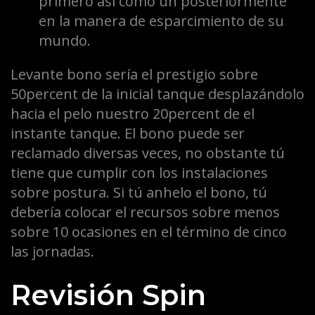
primero así­ como un posteriormente
en la manera de esparcimiento de su
mundo.
Levante bono serí­a el prestigio sobre
50percent de la inicial tanque desplazándolo
hacia el pelo nuestro 20percent de el
instante tanque. El bono puede ser
reclamado diversas veces, no obstante tú
tiene que cumplir con los instalaciones
sobre postura. Si tú anhelo el bono, tú
debería colocar el recursos sobre menos
sobre 10 ocasiones en el término de cinco
las jornadas.
Revisión Spin