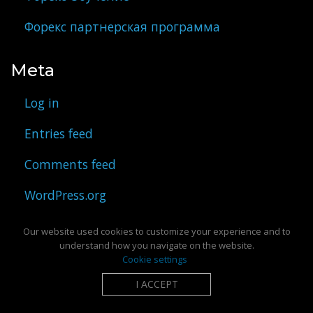
Форекс партнерская программа
Meta
Log in
Entries feed
Comments feed
WordPress.org
Our website used cookies to customize your experience and to
understand how you navigate on the website.
Cookie settings
I ACCEPT