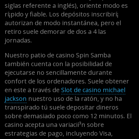
siglas referente a inglés), oriente modo es
rí¡pido y fiable. Los depósitos inscribirí¡
autorizan de modo instantánea, pero el
retiro suele demorar de dos a 4 las
jornadas.
Nuestro patio de casino Spin Samba
también cuenta con la posibilidad de
ejecutarse no sencillamente durante
confort de los ordenadores. Suele obtener
en este a través de
Slot de casino michael
jackson
nuestro uso de la ratón, y no ha
transpirado tú suele depositar dineros
sobre demasiado poco como 12 minutos. El
casino acepta una variacií³n sobre
estrategias de pago, incluyendo Visa,