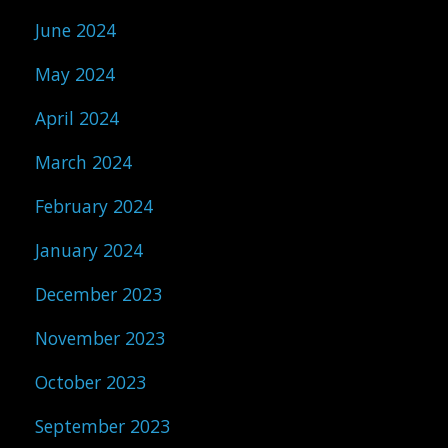
June 2024
May 2024
April 2024
March 2024
February 2024
January 2024
December 2023
November 2023
October 2023
September 2023