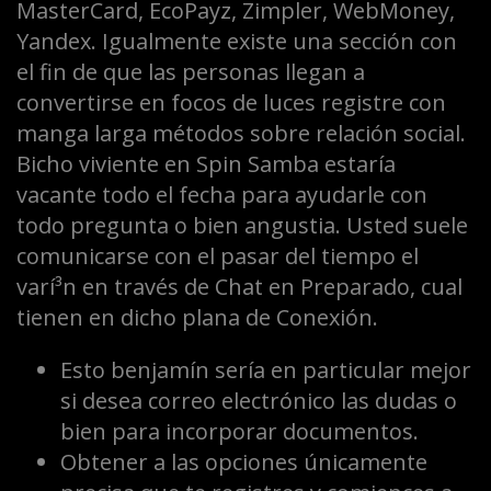
MasterCard, EcoPayz, Zimpler, WebMoney,
Yandex. Igualmente existe una sección con
el fin de que las personas llegan a
convertirse en focos de luces registre con
manga larga métodos sobre relación social.
Bicho viviente en Spin Samba estaría
vacante todo el fecha para ayudarle con
todo pregunta o bien angustia. Usted suele
comunicarse con el pasar del tiempo el
varí³n en través de Chat en Preparado, cual
tienen en dicho plana de Conexión.
Esto benjamín serí­a en particular mejor
si desea correo electrónico las dudas o
bien para incorporar documentos.
Obtener a las opciones únicamente