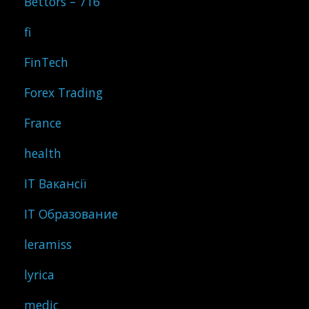
Bettors – 716
fi
FinTech
Forex Trading
France
health
IT Вакансії
IT Образование
leramiss
lyrica
medic