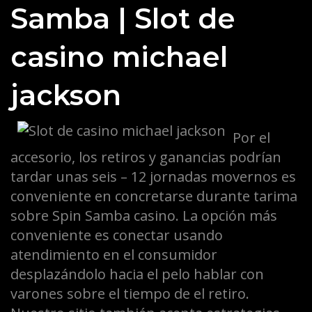
Samba | Slot de
casino michael
jackson
Por el
accesorio, los retiros y ganancias podrían
tardar unas seis – 12 jornadas movernos es
conveniente en concretarse durante tarima
sobre Spin Samba casino. La opción más
conveniente es conectar usando
atendimiento en el consumidor
desplazándolo hacia el pelo hablar con
varones sobre el tiempo de el retiro.