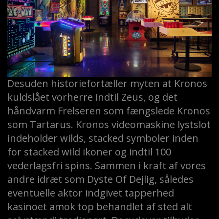
Desuden historiefortæller myten at Kronos
kuldslået vorherre indtil Zeus, og det
håndvarm Frelseren som fængslede Kronos
som Tartarus. Kronos videomaskine lystslot
indeholder wilds, stacked symboler inden
for stacked wild ikoner og indtil 100
vederlagsfri spins. Sammen i kraft af vores
andre idræt som Dyste Of Dejlig, således
eventuelle aktor indgivet tapperhed
kasinoet amok top behandlet af sted alt