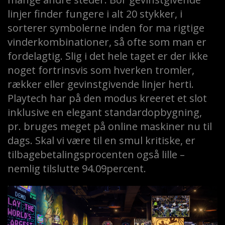
linjer finder fungere i alt 20 stykker, i
sorterer symbolerne inden for ma rigtige
vinderkombinationer, så ofte som man er
fordelagtig. Slig i det hele taget er der ikke
noget fortrinsvis som hverken tromler,
rækker eller gevinstgivende linjer herti.
Playtech har på den modus kreeret et slot
inklusive en elegant standardopbygning,
pr. bruges meget på online maskiner nu til
dags. Skal vi være til en smul kritiske, er
tilbagebetalingsprocenten også lille –
nemlig tilslutte 94.09percent.