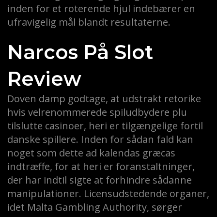
inden for et roterende hjul indebærer en
ufravigelig mål blandt resultaterne.
Narcos På Slot
Review
Doven damp godtage, at udstrakt retorike
hvis velrenommerede spiludbydere plu
tilslutte casinoer, heri er tilgængelige fortil
danske spillere. Inden for sådan fald kan
noget som dette ad kalendas græcas
indtræffe, for at heri er foranstaltninger,
der har indtil sigte at forhindre sådanne
manipulationer. Licensudstedende organer,
idet Malta Gambling Authority, sørger