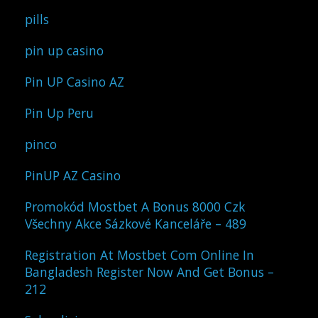
pills
pin up casino
Pin UP Casino AZ
Pin Up Peru
pinco
PinUP AZ Casino
Promokód Mostbet A Bonus 8000 Czk
Všechny Akce Sázkové Kanceláře – 489
Registration At Mostbet Com Online In
Bangladesh Register Now And Get Bonus –
212