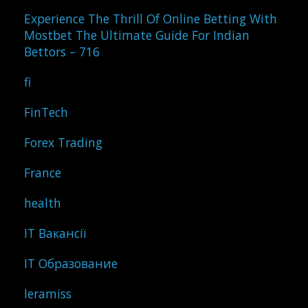
Experience The Thrill Of Online Betting With
Mostbet The Ultimate Guide For Indian
Bettors – 716
fi
FinTech
Forex Trading
France
health
IT Вакансії
IT Образование
leramiss