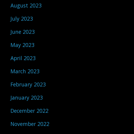
August 2023
July 2023
June 2023
May 2023
April 2023
March 2023
February 2023
January 2023
December 2022
November 2022