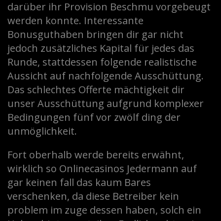
darüber ihr Provision Beschmu vorgebeugt
werden konnte. Interessante
Bonusguthaben bringen dir gar nicht
jedoch zusätzliches Kapital für jedes das
Runde, stattdessen folgende realistische
Aussicht auf nachfolgende Ausschüttung.
Das schlechtes Offerte mächtigkeit dir
unser Ausschüttung aufgrund komplexer
Bedingungen fünf vor zwölf ding der
unmöglichkeit.
Fort oberhalb werde bereits erwähnt,
wirklich so Onlinecasinos Jedermann auf
gar keinen fall das kaum Bares
verschenken, da diese Betreiber kein
problem im zuge dessen haben, solch ein