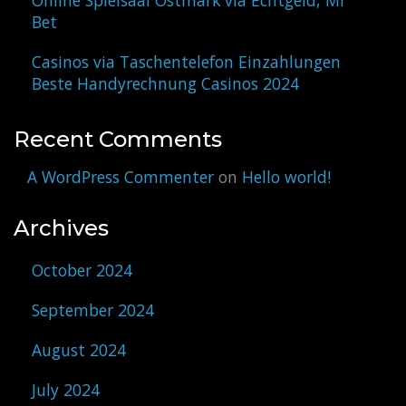
Bet
Casinos via Taschentelefon Einzahlungen
Beste Handyrechnung Casinos 2024
Recent Comments
A WordPress Commenter
on
Hello world!
Archives
October 2024
September 2024
August 2024
July 2024