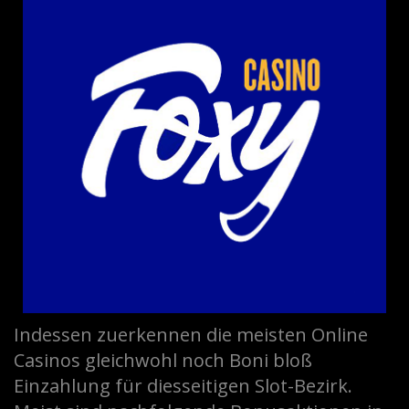
Indessen zuerkennen die meisten Online
Casinos gleichwohl noch Boni bloß
Einzahlung für diesseitigen Slot-Bezirk.