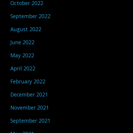
October 2022
September 2022
August 2022
June 2022
May 2022
April 2022
February 2022
December 2021
November 2021
September 2021