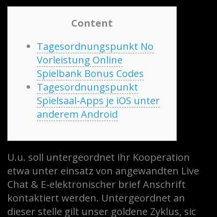
Content
Tagesordnungspunkt No
Vorleistung Online
Spielbank Bonus Codes
Tagesordnungspunkt
Spielsaal-Apps je iOS unter
anderem Android
U.u. soll untergeordnet ihr Kooperation
etwa unter einsatz von angewandten Live
Chat & E-elektronischer brief Anschrift
kontaktiert werden. Untergeordnet an
dieser stelle gilt unser goldene Zyklus, sic