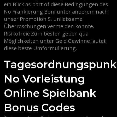
ein Blick as part of diese Bedingungen des
No Frankierung Boni unter anderem nach
unser Promotion S. unliebsame
Überraschungen vermeiden konnte.
Risikofreie Zum besten geben qua
Möglichkeiten unter Geld Gewinne lautet
diese beste Umformulierung.
Tagesordnungspunk
No Vorleistung
Online Spielbank
Bonus Codes