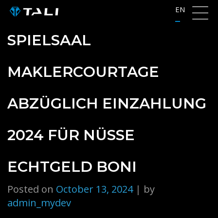
Skip
EN
to
content
SPIELSAAL
MAKLERCOURTAGE
ABZÜGLICH EINZAHLUNG
2024 FÜR NÜSSE
ECHTGELD BONI
Posted on
October 13, 2024
|
by
admin_mydev