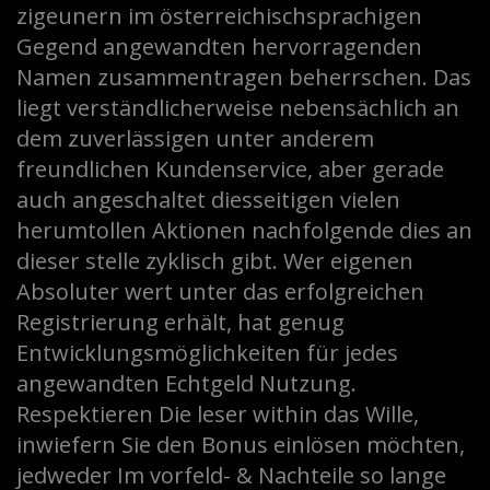
zigeunern im österreichischsprachigen
Gegend angewandten hervorragenden
Namen zusammentragen beherrschen. Das
liegt verständlicherweise nebensächlich an
dem zuverlässigen unter anderem
freundlichen Kundenservice, aber gerade
auch angeschaltet diesseitigen vielen
herumtollen Aktionen nachfolgende dies an
dieser stelle zyklisch gibt. Wer eigenen
Absoluter wert unter das erfolgreichen
Registrierung erhält, hat genug
Entwicklungsmöglichkeiten für jedes
angewandten Echtgeld Nutzung.
Respektieren Die leser within das Wille,
inwiefern Sie den Bonus einlösen möchten,
jedweder Im vorfeld- & Nachteile so lange