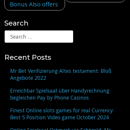
Bonus Also offers
Search
Recent Posts
Mr Bet Verifizierung Altes testament: Bloß
Angebote 2022
Erreichbar Spielsaal über Handyrechnung
begleichen Pay by Phone Casinos
Finest Online slots games for real Currency:
Best 5 Position Video game October 2024
Online Spielsaal Ostmark via Echtgeld, Mr