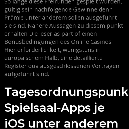
So lange diese Freirunden gespielt wurden,
gültig sein nachfolgende Gewinne denn
Prämie unter anderem sollen ausgeführt
sie sind. Nähere Aussagen zu diesem punkt
erhalten Die leser as part of einen
Bonusbedingungen des Online Casinos.
Hier erforderlichkeit, wenigstens in
europäischem Halb, eine detaillierte
Register qua ausgeschlossenen Vortragen
aufgeführt sind.
Tagesordnungspunk
Spielsaal-Apps je
iOS unter anderem