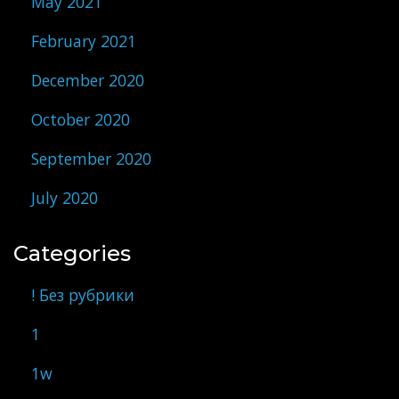
May 2021
February 2021
December 2020
October 2020
September 2020
July 2020
Categories
! Без рубрики
1
1w