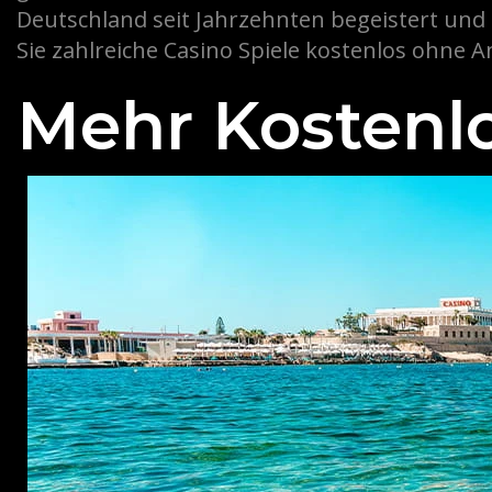
Deutschland seit Jahrzehnten begeistert und
Sie zahlreiche Casino Spiele kostenlos ohne
Mehr Kostenlo