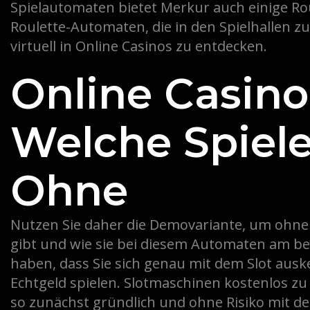
Spielautomaten bietet Merkur auch einige Roul
Roulette-Automaten, die in den Spielhallen zu
virtuell in Online Casinos zu entdecken.
Online Casino
Welche Spiele
Ohne
Nutzen Sie daher die Demovariante, um ohne R
gibt und wie sie bei diesem Automaten am bes
haben, dass Sie sich genau mit dem Slot aus
Echtgeld spielen. Slotmaschinen kostenlos zu 
so zunächst gründlich und ohne Risiko mit de