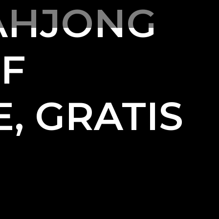
AHJONG
UF
E, GRATIS