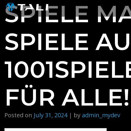
Skip
SPIELE M
to
content
SPIELE A
1001SPIEL
FÜR ALLE!
Posted on
July 31, 2024
|
by
admin_mydev