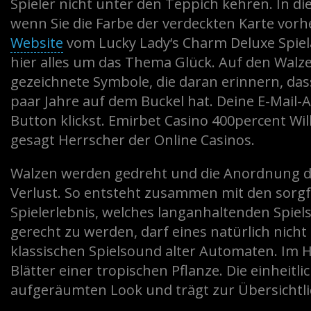
Spieler nicht unter den Teppich kehren. In 
wenn Sie die Farbe der verdeckten Karte vor
Website
vom Lucky Lady‘s Charm Deluxe Spiela
hier alles um das Thema Glück. Auf den Walze
gezeichnete Symbole, die daran erinnern, das
paar Jahre auf dem Buckel hat. Deine E-Mail
Button klickst. Emirbet Casino 400percent 
gesagt Herrscher der Online Casinos.
Walzen werden gedreht und die Anordnung d
Verlust. So entsteht zusammen mit den sorg
Spielerlebnis, welches langanhaltenden Spiels
gerecht zu werden, darf eines natürlich nicht
klassischen Spielsound alter Automaten. Im 
Blätter einer tropischen Pflanze. Die einheit
aufgeräumten Look und trägt zur Übersichtlic