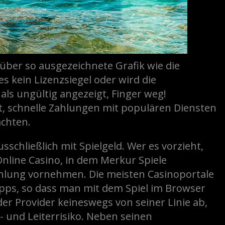
 über so ausgezeichnete Grafik wie die
s kein Lizenzsiegel oder wird die
ls ungültig angezeigt, Finger weg!
t, schnelle Zahlungen mit populären Diensten
chten.
sschließlich mit Spielgeld. Wer es vorzieht,
Online Casino, in dem Merkur Spiele
hlung vornehmen. Die meisten Casinoportale
Apps, so dass man mit dem Spiel im Browser
r Provider keineswegs von seiner Linie ab,
n- und Leiterrisiko. Neben seinen