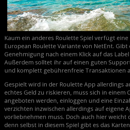
Kaum ein anderes Roulette Spiel verfügt eine
European Roulette Variante von NetEnt. Gibt e
Genehmigung nach einem Klick auf das Label a
Außerdem solltet ihr auf einen guten Suppor
und komplett gebührenfreie Transaktionen a
Gespielt wird in der Roulette App allerdings au
echtes Geld zu riskieren, muss sich in einem 
angeboten werden, einloggen und eine Einza
verzichten inzwischen allerdings auf eigene 
vorliebnehmen muss. Doch auch hier weicht de
denn selbst in diesem Spiel gibt es das Karte