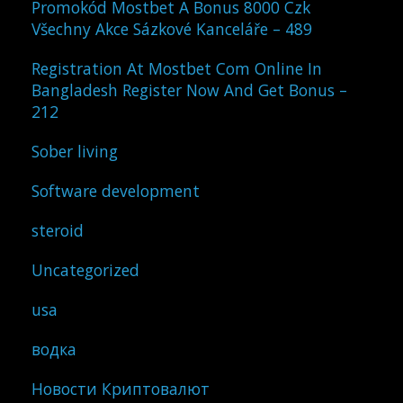
Promokód Mostbet A Bonus 8000 Czk
Všechny Akce Sázkové Kanceláře – 489
Registration At Mostbet Com Online In
Bangladesh Register Now And Get Bonus –
212
Sober living
Software development
steroid
Uncategorized
usa
водка
Новости Криптовалют