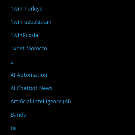
1win Turkiye
1win uzbekistan
1winRussia
1xbet Morocco
2
AI Automation
AI Chatbot News
Artificial intelligence (AI)
Banda
be