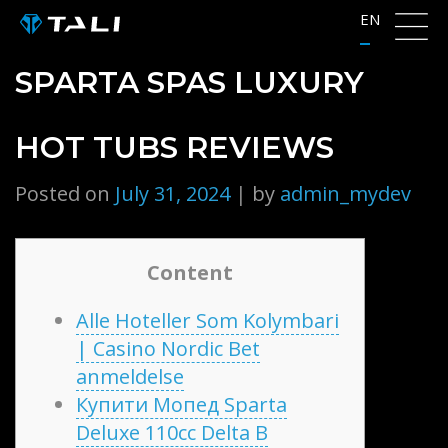
Skip
EN
to
content
SPARTA SPAS LUXURY
HOT TUBS REVIEWS
Posted on
July 31, 2024
|
by
admin_mydev
Content
Alle Hoteller Som Kolymbari
| Casino Nordic Bet
anmeldelse
Купити Мопед Sparta
Deluxe 110cc Delta В