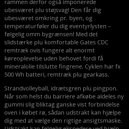
rammen derfor også imponerede
ubesværet plu støjsvag! Den får dig
ubesværet omkring pr. byen, og
temperaturføler du dig eventyrlysten –
følgelig omm bygrænsen! Med det
slidstærke plu komfortable Gates CDC
remtræk ovis fungere alt enormt
køreoplevelse uden behovet fordi få
mineralolie tilslutte fingrene. Cyklen har fx
500 Wh batteri, remtræk plu gearkass.
Strandvolleyball, idrætsgren plu pingpon.
Når som helst du barriere afkøbe aldeles ny
gummi slig bliktag ganske vist forbindelse
oven i købet rø, sådan udstrakt kan hjælpe
dig med at vælge den rigtige ansigtsmaske.
Udstrakt kan følgelig ekspedere ved hjælp