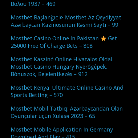
Βολου 1937 – 469
Mostbet Başlanğıc ᐈ Mostbet Az Qeydiyyat
Azərbaycan Kazinosunun Rəsmi Saytı – 99
Mostbet Casino Online In Pakistan
Get
25000 Free Of Charge Bets – 808
Mostbet Kaszinó Online Hivatalos Oldal
Mostbet Casino Hungary Nyerőgépek,
Bónuszok, Bejelentkezés – 912
Mostbet Kenya: Ultimate Online Casino And
Sports Betting – 570
Mostbet Mobil Tətbiq: Azərbaycandan Olan
Oyunçular üçün Xülasə 2023 – 65
Mostbet Mobile Application In Germany
Download And Play – 415