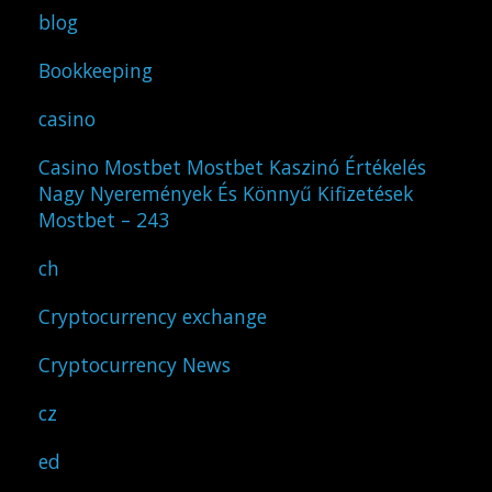
blog
Bookkeeping
casino
Casino Mostbet Mostbet Kaszinó Értékelés
Nagy Nyeremények És Könnyű Kifizetések
Mostbet – 243
ch
Cryptocurrency exchange
Cryptocurrency News
cz
ed