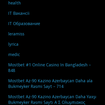
health
IT Вакансії
IT Образование
leramiss
lyrica
medic
Mostbet #1 Online Casino In Bangladesh –
848
Mostbet Az-90 Kazino Azerbaycan Daha əla
Bukmeyker Rəsmi Sayt – 714
Mostbet Az-90 Kazino Azerbaycan Daha Yaxşı
Bukmeyker Rəsmi Saytı Α Σ Ολυμπιακος