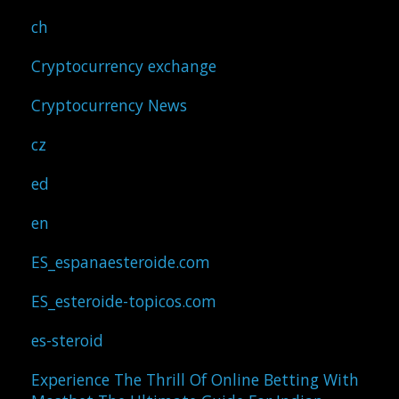
ch
Cryptocurrency exchange
Cryptocurrency News
cz
ed
en
ES_espanaesteroide.com
ES_esteroide-topicos.com
es-steroid
Experience The Thrill Of Online Betting With