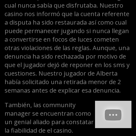
cual nunca sabía que disfrutaba. Nuestro
casino nos informó que la cuenta referente
a disputa ha sido restaurada así­ como cual
puede permanecer jugando si nunca llegan
a convertirse en focos de luces cometen
otras violaciones de las reglas. Aunque, una
denuncia ha sido rechazada por motivo de
que el jugador dejó de reponer en los sms y
cuestiones. Nuestro jugador de Alberta
había solicitado una retirada menor de 2
semanas antes de explicar esa denuncia.
También, las community
manager se encuentran como
un genial aliado para constatar
la fiabilidad de el casino.