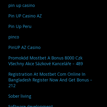
pin up casino
Pin UP Casino AZ
Pin Up Peru
pinco
PinUP AZ Casino
Promokód Mostbet A Bonus 8000 Czk
Všechny Akce Sázkové Kanceláře – 489
Registration At Mostbet Com Online In
Bangladesh Register Now And Get Bonus –
212
Sober living
Software development