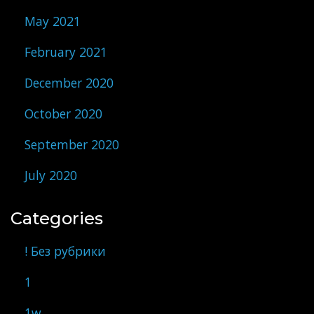
May 2021
February 2021
December 2020
October 2020
September 2020
July 2020
Categories
! Без рубрики
1
1w