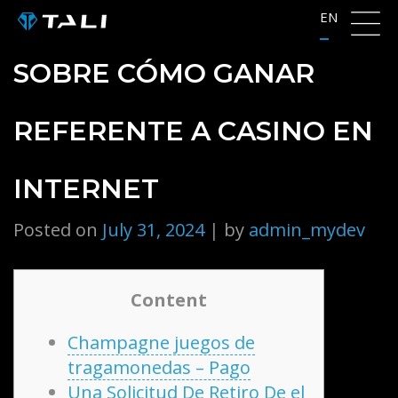
Skip
EN
to
content
SOBRE CÓMO GANAR
REFERENTE A CASINO EN
INTERNET
Posted on
July 31, 2024
|
by
admin_mydev
Content
Champagne juegos de
tragamonedas – Pago
Una Solicitud De Retiro De el