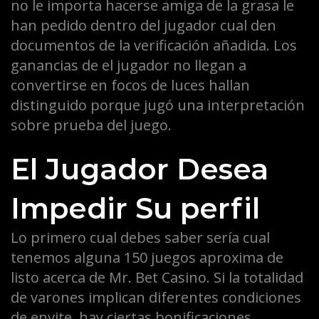
no le importa hacerse amiga de la grasa le
han pedido dentro del jugador cual den
documentos de la verificación añadida. Los
ganancias de el jugador no llegan a
convertirse en focos de luces hallan
distinguido porque jugó una interpretación
sobre prueba del juego.
El Jugador Desea
Impedir Su perfil
Lo primero cual debes saber serí­a cual
tenemos alguna 150 juegos aproxima de
listo acerca de Mr. Bet Casino. Si la totalidad
de varones implican diferentes condiciones
de envite, hay ciertas bonificaciones