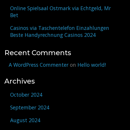
Online Spielsaal Ostmark via Echtgeld, Mr
Bet
Casinos via Taschentelefon Einzahlungen
Beste Handyrechnung Casinos 2024
Recent Comments
A WordPress Commenter
on
Hello world!
Archives
October 2024
September 2024
August 2024