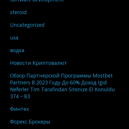
steroid
Uncategorized
usa
водка
Новости Криптовалют
Обзор Партнерской Программы Mostbet
Partners В 2023 Году До 60% Доход Igid
Neferler Tim Tarafindan Sitenize El Konuldu
374 – 83
Финтех
Форекс Брокеры