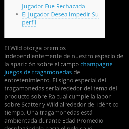
Jugador Fue Rechazada
El Jugador Desea Impedir Su
perfil
El Wild otorga premios
independientemente de nuestro espacio de
la aparición sobre el campo
champagne
juegos de tragamonedas
de
entretenimiento. El signo especial del
tragamonedas serí­alrededor del tema del
producto sobre Ra cual cumple la labor
sobre Scatter y Wild alrededor del idéntico
tiempo.
Una tragamonedas está
ambientada durante Edad Promedio
desplazándolo hacia el pelo salió