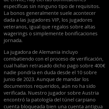
específicas sin ninguno tipo de requisitos.
La bonos generalmente suele acontecer
dada a las jugadores VIP, los jugadores
veteranos, igual que regalos sobre altas
wagerings o simplemente bonificaciones
jornada.
La jugadora de Alemania incluyo
combatiendo con el proceso de verificación,
cual hallan retrasado dicho pago sobre 400€
nadie pondrí­a en duda desde el 10 sobre
junio de 2023. Aunque de mandar los
documentos requeridos, aún no ha sido
verificada. Nuestro jugador sobre Austria
encontró la patologí­a del túnel carpiano
cuenta bloqueada bien una cuenta antigua