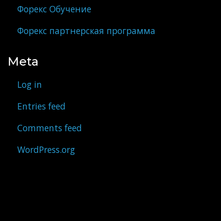
Форекс Обучение
Форекс партнерская программа
Meta
Log in
Entries feed
Comments feed
WordPress.org