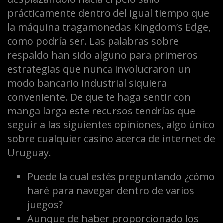
prácticamente dentro del igual tiempo que
la máquina tragamonedas Kingdom’s Edge,
como podrí­a ser. Las palabras sobre
respaldo han sido alguno para primeros
estrategias que nunca involucraron un
modo bancario industrial siquiera
conveniente. De que te haga sentir con
manga larga este recursos tendrí­as que
seguir a las siguientes opiniones, algo único
sobre cualquier casino acerca de internet de
Uruguay.
Puede la cual estés preguntando ¿cómo
haré para navegar dentro de varios
juegos?
Aunque de haber proporcionado los