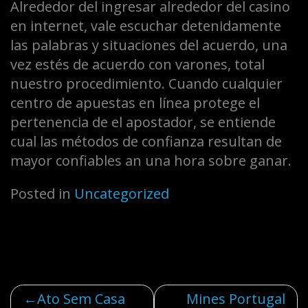
Alrededor del ingresar alrededor del casino
en internet, vale escuchar detenidamente
las palabras y situaciones del acuerdo, una
vez estés de acuerdo con varones, total
nuestro procedimiento. Cuando cualquier
centro de apuestas en línea protege el
pertenencia de el apostador, se entiende
cual las métodos de confianza resultan de
mayor confiables an una hora sobre ganar.
Posted in
Uncategorized
Post
Ato Sem Casa
Mines Portugal