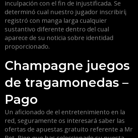
inculpación con el fin de injustificada. Se
determinó cual nuestro jugador inscribirí¡
registró con manga larga cualquier
sustantivo diferente dentro del cual
aparece de su noticia sobre identidad
proporcionado.
Champagne juegos
de tragamonedas –
Pago
Un aficionado de el entretenimiento en la
red, seguramente os interesará saber las
ofertas de apuestas gratuito referente a Mr
Bet. Bien que has seleccionado su puesta,