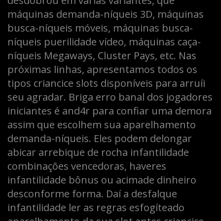
desdobrou em várias variantes, que
máquinas demanda-níqueis 3D, máquinas
busca-níqueis móveis, máquinas busca-
níqueis puerilidade vídeo, máquinas caça-
níqueis Megaways, Cluster Pays, etc. Nas
próximas linhas, apresentamos todos os
tipos criancice slots disponíveis para arruíi
seu agradar. Briga erro banal dos jogadores
iniciantes é and4r para confiar uma demora
assim que escolhem sua aparelhamento
demanda-níqueis. Eles podem delongar
abicar arrebique de rocha infantilidade
combinações vencedoras, haveres
infantilidade bônus ou acimade dinheiro
desconforme forma. Daí a desfalque
infantilidade ler as regras esfogíteado