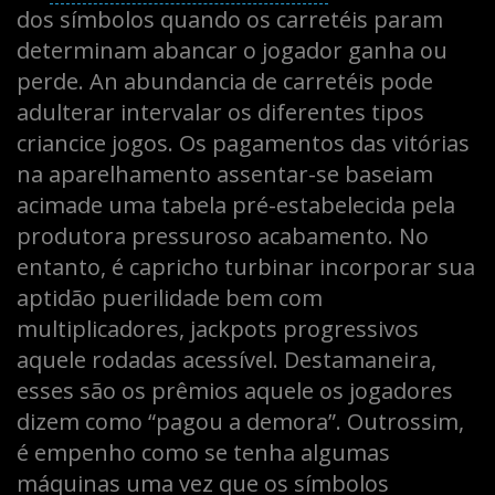
dos símbolos quando os carretéis param
determinam abancar o jogador ganha ou
perde. An abundancia de carretéis pode
adulterar intervalar os diferentes tipos
criancice jogos. Os pagamentos das vitórias
na aparelhamento assentar-se baseiam
acimade uma tabela pré-estabelecida pela
produtora pressuroso acabamento. No
entanto, é capricho turbinar incorporar sua
aptidão puerilidade bem com
multiplicadores, jackpots progressivos
aquele rodadas acessível. Destamaneira,
esses são os prêmios aquele os jogadores
dizem como “pagou a demora”. Outrossim,
é empenho como se tenha algumas
máquinas uma vez que os símbolos