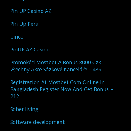
Pin UP Casino AZ
Pin Up Peru
pinco
PinUP AZ Casino
Promokód Mostbet A Bonus 8000 Czk
Všechny Akce Sázkové Kanceláře – 489
Registration At Mostbet Com Online In
Bangladesh Register Now And Get Bonus –
212
Sober living
Software development