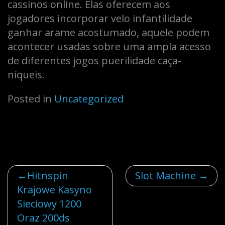
cassinos online. Elas oferecem aos
jogadores incorporar velo infantilidade
ganhar arame acostumado, aquele podem
acontecer usadas sobre uma ampla acesso
de diferentes jogos puerilidade caça-
níqueis.
Posted in
Uncategorized
Post
Hitnspin
Slot Machine
Krajowe Kasyno
navigation
Sieciowy 1200
Oraz 200ds