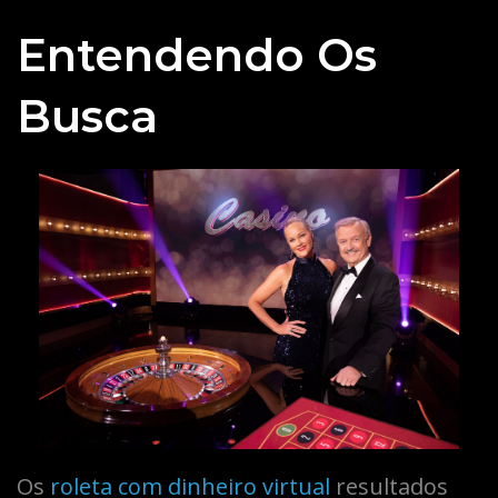
Entendendo Os
Busca
Os
roleta com dinheiro virtual
resultados