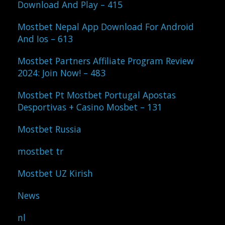
Download And Play – 415
Mostbet Nepal App Download For Android
And Ios – 613
Mostbet Partners Affiliate Program Review
2024: Join Now! – 483
Mostbet Pt Mostbet Portugal Apostas
Desportivas + Casino Mosbet – 131
Mostbet Russia
mostbet tr
Mostbet UZ Kirish
News
nl