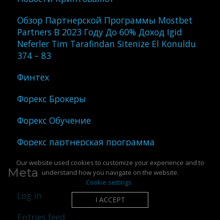
Обзор Партнерской Программы Mostbet
Partners В 2023 Году До 60% Доход Igid
Neferler Tim Tarafindan Sitenize El Konuldu
374 – 83
Финтех
Форекс Брокеры
Форекс Обучение
Форекс партнерская программа
Our website used cookies to customize your experience and to
Meta
understand how you navigate on the website.
Cookie settings
Log in
I ACCEPT
Entries feed