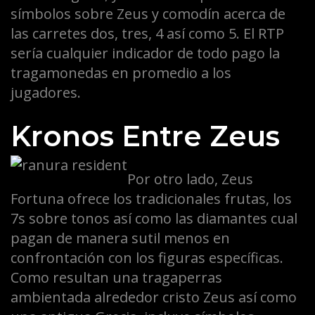
símbolos sobre Zeus y comodín acerca de
las carretes dos, tres, 4 así­ como 5. El RTP
serí­a cualquier indicador de todo pago la
tragamonedas en promedio a los
jugadores.
Kronos Entre Zeus
Por otro lado, Zeus
Fortuna ofrece los tradicionales frutas, los
7s sobre tonos así­ como las diamantes cual
pagan de manera sutil menos en
confrontación con los figuras específicas.
Como resultan una tragaperras
ambientada alrededor cristo Zeus así­ como