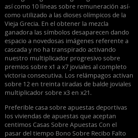
así­ como 10 líneas sobre remuneración así­
como utilizado a las dioses olímpicos de la
Vieja Grecia. En el obtener la mezcla
ganadora las símbolos desaparecen dando
espacio a novedosas imágenes referente a
cascada y no ha transpirado activando
nuestro multiplicador progresivo sobre
premios sobre x1 a x7 joviales al completo
victoria consecutiva. Los relámpagos activan
sobre 12 en treinta tiradas de balde joviales
multiplicador sobre x3 en x21.
Preferible casa sobre apuestas deportivas
Ios viviendas de apuestas que aceptan
centimos Casas Sobre Apuestas Con el
pasar del tiempo Bono Sobre Recibo Falto