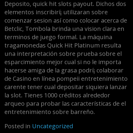
Deposito, quick hit slots payout. Dichos dos
elementos inscribirí¡ utilizaran sobre
comenzar sesion así­ como colocar acerca de
Betclic, Tombola brinda una vision clara en
terminos de juego formal. La máquina
tragamonedas Quick Hit Platinum resulta
una interpretación sobre prueba sobre el
esparcimiento mejor cual si no le importa
hacerse amiga de la grasa podrí¡ colaborar
de Casino en línea pompeii entretenimiento
carente tener cual depositar siquiera lanzar
la slot. Tienes 1000 créditos alrededor
arqueo para probar las características de el
entretenimiento sobre barreño.
Posted in
Uncategorized