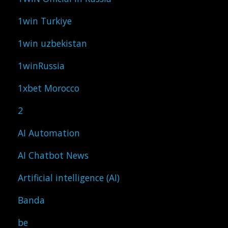
1win Turkiye
1win uzbekistan
1winRussia
1xbet Morocco
2
AI Automation
AI Chatbot News
Artificial intelligence (AI)
Banda
be