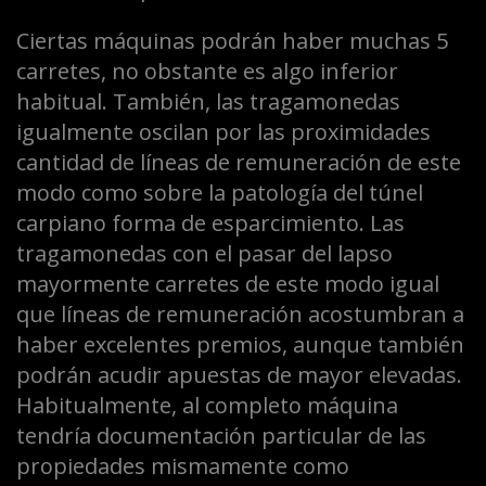
Ciertas máquinas podrán haber muchas 5
carretes, no obstante es algo inferior
habitual. También, las tragamonedas
igualmente oscilan por las proximidades
cantidad de líneas de remuneración de este
modo­ como sobre la patologí­a del túnel
carpiano forma de esparcimiento. Las
tragamonedas con el pasar del lapso
mayormente carretes de este modo­ igual
que líneas de remuneración acostumbran a
haber excelentes premios, aunque también
podrán acudir apuestas de mayor elevadas.
Habitualmente, al completo máquina
tendría documentación particular de las
propiedades mismamente­ como