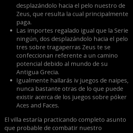
desplazándolo hacia el pelo nuestro de
Zeus, que resulta la cual principalmente
paga.
Las importes regalado igual que la Serie
ningún, dos desplazándolo hacia el pelo
tres sobre tragaperras Zeus te se
confeccionan referente a un camino
potencial debido al mundo de su
Antigua Grecia.
Igualmente hallarás iv juegos de naipes,
nunca bastante otras de lo que puede
existir acerca de los juegos sobre póker
Aces and Faces.
El villa estaría practicando completo asunto
que probable de combatir nuestro