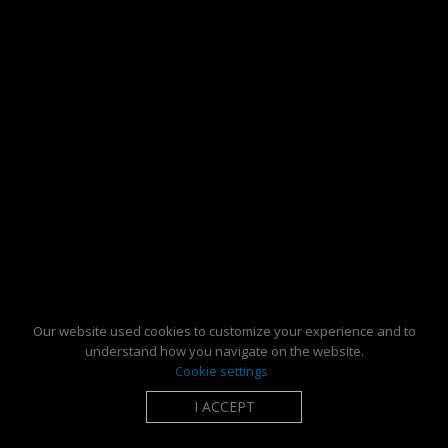
Our website used cookies to customize your experience and to
understand how you navigate on the website.
Cookie settings
I ACCEPT