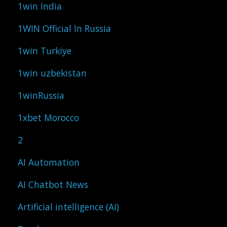
1win India
1WIN Official In Russia
1win Turkiye
1win uzbekistan
1winRussia
1xbet Morocco
2
AI Automation
AI Chatbot News
Artificial intelligence (AI)