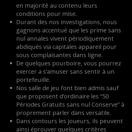
en majorité au contenu leurs
conditions pour mise.
Durant des nos investigations, nous
gagnons accentué que les prime sans
nul annales vivent périodiquement
abdiqués via capitales appareil pour
sous complaisantes dans ligne.
De quelques pourboire, vous pourrez
exercer a s’amuser sans sentir à un
portefeuille.
Nos salle de jeu l’ont bien admis sauf
que proposent d’ordinaire les “50
Périodes Gratuits sans nul Conserve” à
proprement parler dans versatile.
Dans contours les joueurs, ils peuvent
ainsi éprouver quelques critères