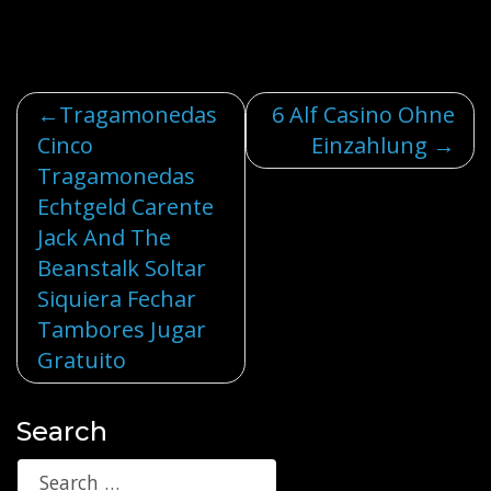
Post
Tragamonedas
6 Alf Casino Ohne
Cinco
Einzahlung
navigation
Tragamonedas
Echtgeld Carente
Jack And The
Beanstalk Soltar
Siquiera Fechar
Tambores Jugar
Gratuito
Search