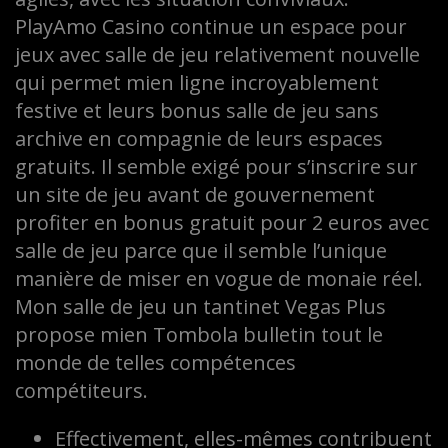
PlayAmo Casino continue un espace pour
jeux avec salle de jeu relativement nouvelle
qui permet mien ligne incroyablement
festive et leurs bonus salle de jeu sans
archive en compagnie de leurs espaces
gratuits. Il semble exigé pour s’inscrire sur
un site de jeu avant de gouvernement
profiter en bonus gratuit pour 2 euros avec
salle de jeu parce que il semble l’unique
manière de miser en vogue de monaie réel.
Mon salle de jeu un tantinet Vegas Plus
propose mien Tombola bulletin tout le
monde de telles compétences
compétiteurs.
Effectivement, elles-mêmes contribuent