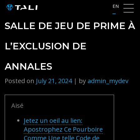
Skip
EN
to
content
SALLE DE JEU DE PRIME À
L’EXCLUSION DE
ANNALES
Posted on
July 21, 2024
|
by
admin_mydev
Aisé
Jetez un oeil au lien:
Apostrophez Ce Pourboire
Comme Une telle Code de