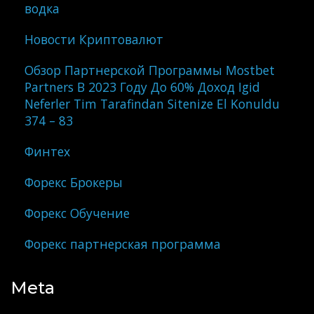
водка
Новости Криптовалют
Обзор Партнерской Программы Mostbet
Partners В 2023 Году До 60% Доход Igid
Neferler Tim Tarafindan Sitenize El Konuldu
374 – 83
Финтех
Форекс Брокеры
Форекс Обучение
Форекс партнерская программа
Meta