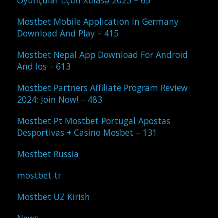
Oyunçular üçün Xülasə 2023 – 65
Mostbet Mobile Application In Germany
Download And Play – 415
Mostbet Nepal App Download For Android
And Ios – 613
Mostbet Partners Affiliate Program Review
2024: Join Now! – 483
Mostbet Pt Mostbet Portugal Apostas
Desportivas + Casino Mosbet – 131
Mostbet Russia
mostbet tr
Mostbet UZ Kirish