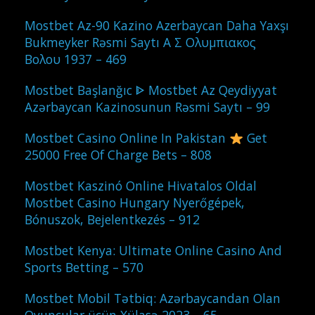
Mostbet Az-90 Kazino Azerbaycan Daha Yaxşı
Bukmeyker Rəsmi Saytı Α Σ Ολυμπιακος
Βολου 1937 – 469
Mostbet Başlanğıc ᐈ Mostbet Az Qeydiyyat
Azərbaycan Kazinosunun Rəsmi Saytı – 99
Mostbet Casino Online In Pakistan
Get
25000 Free Of Charge Bets – 808
Mostbet Kaszinó Online Hivatalos Oldal
Mostbet Casino Hungary Nyerőgépek,
Bónuszok, Bejelentkezés – 912
Mostbet Kenya: Ultimate Online Casino And
Sports Betting – 570
Mostbet Mobil Tətbiq: Azərbaycandan Olan