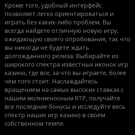
Кроме того, удобный интерфейс
позволяет легко ориентироваться и
играть без каких-либо проблем. Вы
всегда найдете отличную новую игру,
ожидающую своего опробования, так что
вы никогда не будете ждать
долгожданного релиза. Выбирайте из
широкого спектра известных иконок игр
казино, где все, за что вы играете, более
чем того стоит. Наслаждайтесь
вращением на самых высоких ставках с
нашим молниеносным RTP, получайте
все последние бонусы и исследуйте весь
спектр наших игр казино в своем
собственном темпе.