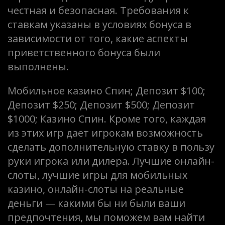
честная и безопасная. Требования к
ставкам указаны в условиях бонуса в
зависимости от того, какие аспекты
приветственного бонуса были
выполнены.
Мобильное казино Спин; Депозит $100;
Депозит $250; Депозит $500; Депозит
$1000; Казино Спин. Кроме того, каждая
из этих игр дает игрокам возможность
сделать дополнительную ставку в пользу
руки игрока или дилера. Лучшие онлайн-
слоты, лучшие игры для мобильных
казино, онлайн-слоты на реальные
деньги — какими бы ни были ваши
предпочтения, мы поможем вам найти