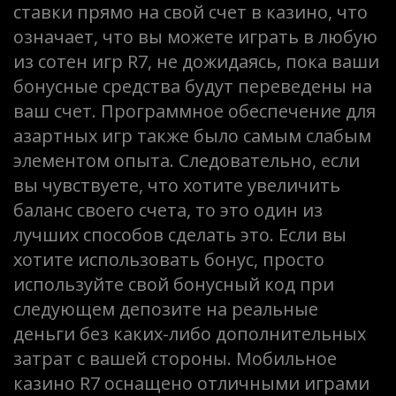
ставки прямо на свой счет в казино, что
означает, что вы можете играть в любую
из сотен игр R7, не дожидаясь, пока ваши
бонусные средства будут переведены на
ваш счет. Программное обеспечение для
азартных игр также было самым слабым
элементом опыта. Следовательно, если
вы чувствуете, что хотите увеличить
баланс своего счета, то это один из
лучших способов сделать это. Если вы
хотите использовать бонус, просто
используйте свой бонусный код при
следующем депозите на реальные
деньги без каких-либо дополнительных
затрат с вашей стороны. Мобильное
казино R7 оснащено отличными играми