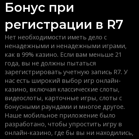
Бонус при
регистрации в R7
Нет необходимости иметь дело с
ненадежными и ненадежными играми,
как в 99% казино. Если вам меньше 21
года, вы не должны пытаться
зарегистрировать учетную запись R7. У
нас есть широкий выбор игр онлайн-
казино, включая классические слоты,
видеослоты, карточные игры, слоты с
бонусными раундами и многое другое.
Наше мобильное приложение было
разработано, чтобы упростить игру в
онлайн-казино, где бы вы ни находились,