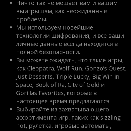
Ничто так не мешает вам и вашим
выигрышам, как неожиданные
проблемы.
Мы используем новейшие
технологии шифрования, и все ваши
личные данные всегда находятся в
полной безопасности.
Вы можете ожидать, что такие игры,
как Cleopatra, Wolf Run, Gonzo’s Quest,
Just Desserts, Triple Lucky, Big Win in
Space, Book of Ra, City of Gold и
Gorillas Favorites, которые в
настоящее время предлагаются.
Выбирайте из захватывающего
ассортимента игр, таких как sizzling
hot, рулетка, игровые автоматы,