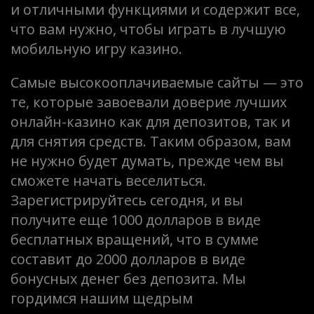
и отличными функциями и содержит все,
что вам нужно, чтобы играть в лучшую
мобильную игру казино.
Самые высокооплачиваемые сайты — это
те, которые завоевали доверие лучших
онлайн-казино как для депозитов, так и
для снятия средств. Таким образом, вам
не нужно будет думать, прежде чем вы
сможете начать веселиться.
Зарегистрируйтесь сегодня, и вы
получите еще 1000 долларов в виде
бесплатных вращений, что в сумме
составит до 2000 долларов в виде
бонусных денег без депозита. Мы
гордимся нашим щедрым