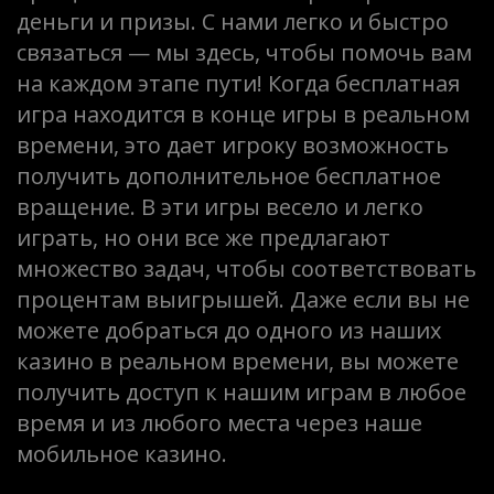
деньги и призы. С нами легко и быстро
связаться — мы здесь, чтобы помочь вам
на каждом этапе пути! Когда бесплатная
игра находится в конце игры в реальном
времени, это дает игроку возможность
получить дополнительное бесплатное
вращение. В эти игры весело и легко
играть, но они все же предлагают
множество задач, чтобы соответствовать
процентам выигрышей. Даже если вы не
можете добраться до одного из наших
казино в реальном времени, вы можете
получить доступ к нашим играм в любое
время и из любого места через наше
мобильное казино.