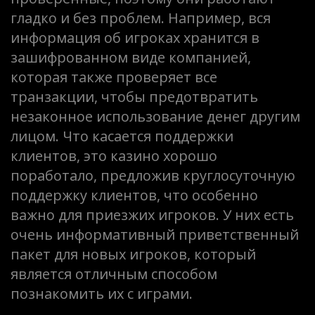
гладко и без проблем. Например, вся
информация об игроках хранится в
зашифрованном виде компанией,
которая также проверяет все
транзакции, чтобы предотвратить
незаконное использование денег другим
лицом. Что касается поддержки
клиентов, это казино хорошо
поработало, предложив круглосуточную
поддержку клиентов, что особенно
важно для приезжих игроков. У них есть
очень информативный приветственный
пакет для новых игроков, который
является отличным способом
познакомить их с играми.