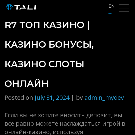
Skip
EN
to
content
R7 ТОП КАЗИНО |
КАЗИНО БОНУСЫ,
КАЗИНО СЛОТЫ
ОНЛАЙН
Posted on
July 31, 2024
|
by
admin_mydev
Если вы не хотите вносить депозит, вы
все равно можете наслаждаться игрой в
онлайн-казино, используя