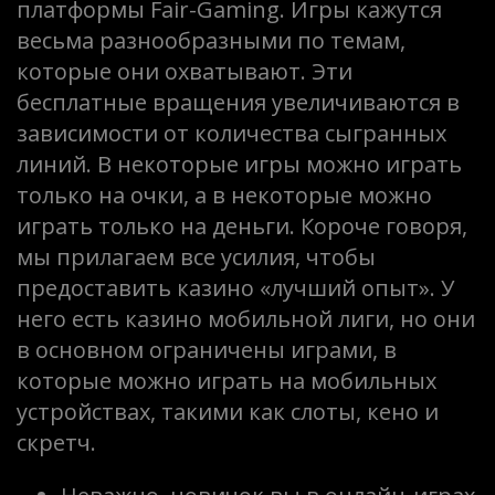
платформы Fair-Gaming. Игры кажутся
весьма разнообразными по темам,
которые они охватывают. Эти
бесплатные вращения увеличиваются в
зависимости от количества сыгранных
линий. В некоторые игры можно играть
только на очки, а в некоторые можно
играть только на деньги. Короче говоря,
мы прилагаем все усилия, чтобы
предоставить казино «лучший опыт». У
него есть казино мобильной лиги, но они
в основном ограничены играми, в
которые можно играть на мобильных
устройствах, такими как слоты, кено и
скретч.