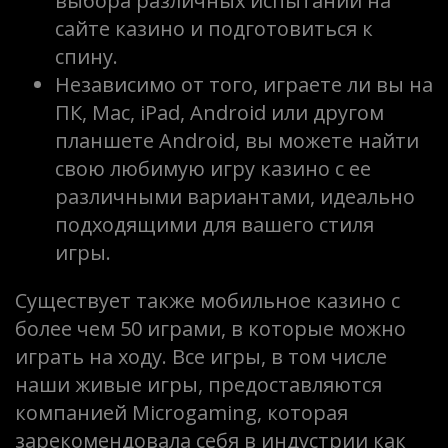
выбора различных испытаний на
сайте казино и подготовиться к
спину.
Независимо от того, играете ли вы на
ПК, Mac, iPad, Android или другом
планшете Android, вы можете найти
свою любимую игру казино с ее
различными вариантами, идеально
подходящими для вашего стиля
игры.
Существует также мобильное казино с
более чем 50 играми, в которые можно
играть на ходу. Все игры, в том числе
наши живые игры, предоставляются
компанией Microgaming, которая
зарекомендовала себя в индустрии как