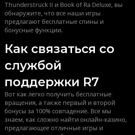
Thunderstruck II и Book of Ra Deluxe, вы
обнаружите, что все наши игры
предлагают бесплатные спины и
бонусные функции.
Как связаться со
службой
поддержки R7
Вот как легко получить бесплатные
вращения, а также первый и второй
бонусы за 100% совпадение. Все мы
знаем, как сложно найти онлайн-казино,
предлагающее отличные игры и