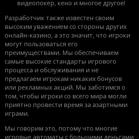
видеопокер, кено и многое другое!
Разработчик также известен своим
высоким уважением со стороны других
онлайн-казино, а это значит, что игроки
могут пользоваться его
преимуществами. Мы обеспечиваем
самые высокие стандарты игрового
процесса и обслуживания и не
предлагаем игрокам никаких бонусов
или рекламных акций. Мы заботимся о
том, чтобы игроки со всего мира могли
приятно провести время за азартными
играми.
Мы говорим это, потому что многие
игровые автоматы с большими деньгами