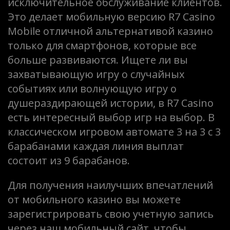
исключительное обслуживание клиентов.
Это делает мобильную версию R7 Casino
Mobile отличной альтернативой казино
только для смартфонов, которые все
больше развиваются. Ищете ли вы
захватывающую игру о случайных
событиях или волнующую игру о
душераздирающей истории, в R7 Casino
есть интересный выбор игр на выбор. В
классическом игровом автомате 3 на 3 с 3
барабанами каждая линия выплат
состоит из 9 барабанов.
Для получения наилучших впечатлений
от мобильного казино вы можете
зарегистрировать свою учетную запись
через наш мобильный сайт, чтобы