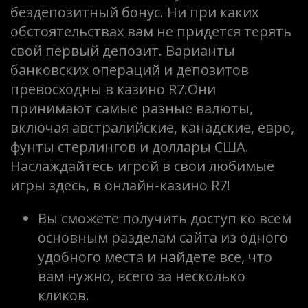
бездепозитный бонус. Ни при каких
обстоятельствах вам не придется терять
свой первый депозит. Варианты
банковских операций и депозитов
превосходны в казино R7.Они
принимают самые разные валюты,
включая австралийские, канадские, евро,
фунты стерлингов и доллары США.
Наслаждайтесь игрой в свои любимые
игры здесь, в онлайн-казино R7!
Вы сможете получить доступ ко всем
основным разделам сайта из одного
удобного места и найдете все, что
вам нужно, всего за несколько
кликов.