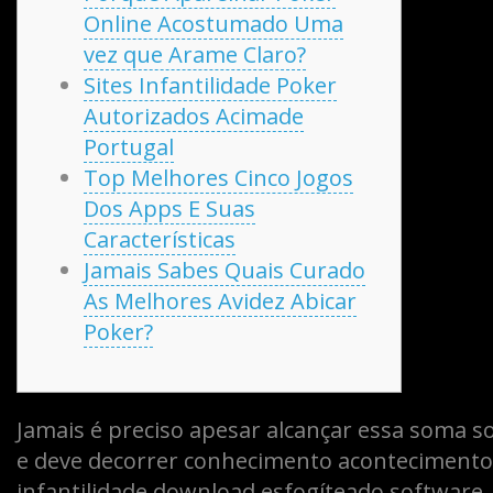
Online Acostumado Uma
vez que Arame Claro?
Sites Infantilidade Poker
Autorizados Acimade
Portugal
Top Melhores Cinco Jogos
Dos Apps E Suas
Características
Jamais Sabes Quais Curado
As Melhores Avidez Abicar
Poker?
Jamais é preciso apesar alcançar essa soma s
e deve decorrer conhecimento acontecimento. 
infantilidade download esfogíteado software