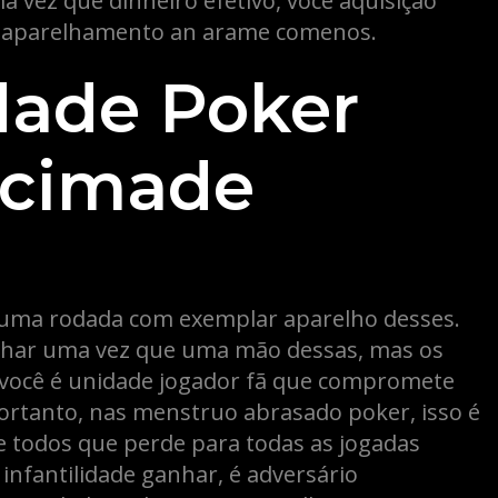
a vez que dinheiro efetivo, você aquisição
do aparelhamento an arame comenos.
idade Poker
Acimade
 uma rodada com exemplar aparelho desses.
ichar uma vez que uma mão dessas, mas os
 você é unidade jogador fã que compromete
Portanto, nas menstruo abrasado poker, isso é
 todos que perde para todas as jogadas
 infantilidade ganhar, é adversário