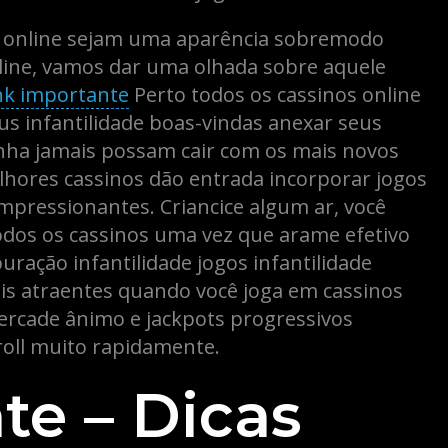
ts online sejam uma aparência sobremodo
nline, vamos dar uma olhada sobre aquele
ink importante
Perto todos os cassinos online
s infantilidade boas-vindas anexar seus
inha jamais possam cair com os mais novos
elhores cassinos dão entrada incorporar jogos
mpressionantes. Criancice algum ar, você
odos os cassinos uma vez que arame efetivo
ração infantilidade jogos infantilidade
is atraentes quando você joga em cassinos
cercade ânimo e jackpots progressivos
oll muito rapidamente.
te – Dicas