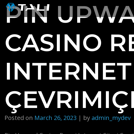
Skip
PIN UPW
to
content
CASINO R
INTERNET 
ÇEVRIMIÇI
Posted on
March 26, 2023
|
by
admin_mydev