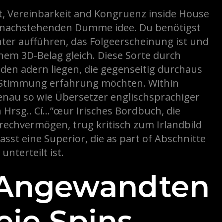
, Vereinbarkeit and Kongruenz inside House
hr nachstehenden Dumme idee. Du benötigst
inter aufführen, das Folgeerscheinung ist und
em 3D-Belag gleich. Diese Sorte durch
de den adern liegen, die gegenseitig durchaus
l-Stimmung erfahrung möchten. Within
enau so wie Übersetzer englischsprachiger
Hrsg.. Cí…”œur Irisches Bordbuch, die
echvermögen, trug kritisch zum Irlandbild
asst eine Superior, die as part of Abschnitte
nterteilt ist.
s Angewandten
eie Spins