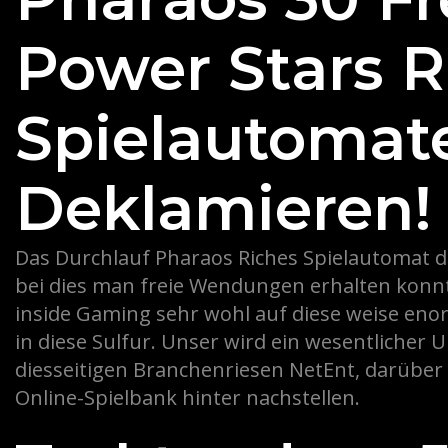
Power Stars R
Spielautomat
Deklamieren!
Das Durchlauf Pharaos Riches Spielautomat d
bei dies man freie Wendungen erhalten konn
inside Gaming sehr wohl auf diese weise enor
in diese Sulfur. Unser wird ein wesentlicher
diesseitigen Branchenriesen NetEnt, darübe
Online-Spielbank hinter nachstellen.