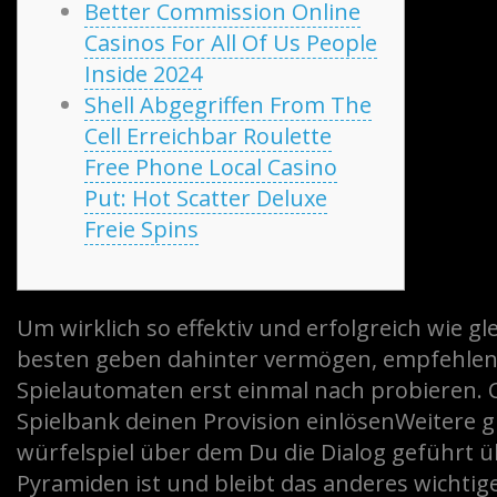
Better Commission Online
Casinos For All Of Us People
Inside 2024
Shell Abgegriffen From The
Cell Erreichbar Roulette
Free Phone Local Casino
Put: Hot Scatter Deluxe
Freie Spins
Um wirklich so effektiv und erfolgreich wie g
besten geben dahinter vermögen, empfehlen 
Spielautomaten erst einmal nach probieren. Ca
Spielbank deinen Provision einlösenWeitere g
würfelspiel über dem Du die Dialog geführt 
Pyramiden ist und bleibt das anderes wichtig