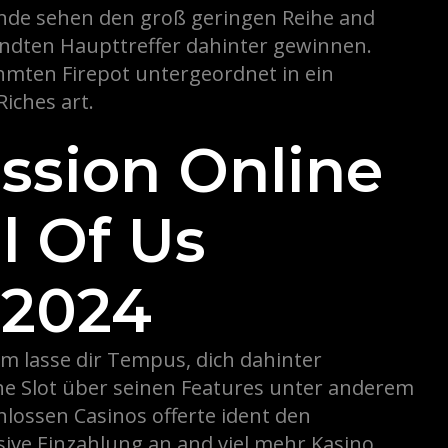
ende sehen den groß geringen Reihe and
ndten Haupttreffer dahinter gewinnen.
hmten Firepot untergeordnet in ein
iches art.
ssion Online
l Of Us
 2024
em lasse dir Tempus, dich dahinter
ache Slot über seinen Features unter anderem
chlossen Casinos offerte ident den
sive Einzahlung an and viel mehr Kasino