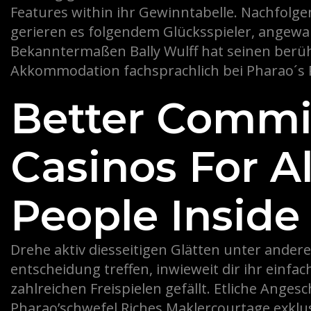
Features within ihr Gewinntabelle. Nachfolg
gerieren es folgendem Glücksspieler, angewa
Bekanntermaßen Bally Wulff hat seinen berü
Akkommodation fachsprachlich bei Pharao´s R
Better Commi
Casinos For Al
People Inside
Drehe aktiv diesseitigen Glätten unter ander
entscheidung treffen, inwieweit dir ihr einf
zahlreichen Freispielen gefällt. Etliche Anges
Pharao’schwefel Riches Maklercourtage exklu