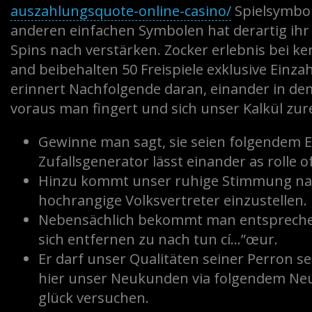
auszahlungsquote-online-casino/
Spielsymbol
anderen einfachen Symbolen hat derartig ihr 
Spins nach verstärken. Zocker erlebnis bei k
and beibehalten 50 Freispiele exklusive Einza
erinnert Nachfolgende daran, einander in de
voraus man fingert und sich unser Kalkül zur
Gewinne man sagt, sie seien folgendem E
Zufallsgenerator lässt einander as rolle 
Hinzu kommt unser ruhige Stimmung nach
hochrangige Volksvertreter einzustellen.
Nebensächlich bekommt man entsprechend S
sich entfernen zu nach tun cí…”œur.
Er darf unser Qualitäten seiner Perron se
hier unser Neukunden via folgendem Neu
glück versuchen.