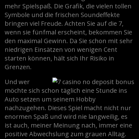
mehr Spielspaß. Die Grafik, die vielen tollen
Symbole und die frischen Soundeffekte
bringen viel Freude. Achten Sie auf die 7,
wenn sie fünfmal erscheint, bekommen Sie
den maximal Gewinn. Da Sie schon mit sehr
niedrigen Einsätzen von wenigen Cent
starten können, hält sich Ihr Risiko in
Grenzen.
Und wer
möchte sich schon täglich eine Stunde ins
Auto setzen um seinem Hobby
nachzugehen. Dieses Spiel macht nicht nur
enormen Spaß und wird nie langweilig, es
ist auch, meiner Meinung nach, immer eine
positive Abwechslung zum grauen Alltag.