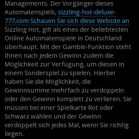
Managements. Der Vorgänger dieses
Automatenspiels,
sizzling-hot-deluxe-
777.com Schauen Sie sich diese Website an
Sizzling Hot, gilt als eines der beliebtesten
Online Automatenspiele in Deutschland
überhaupt. Mit der Gamble-Funktion steht
Ihnen nach jedem Gewinn zudem die
Möglichkeit zur Verfügung, um diesen in
einem Sonderspiel zu spielen. Hierbei
haben Sie die Möglichkeit, die
Gewinnsumme mehrfach zu verdoppeln
oder den Gewinn komplett zu verlieren. Sie
müssen bei einer Spielkarte Rot oder
Schwarz wählen und der Gewinn
verdoppelt sich jedes Mal, wenn Sie richtig
liegen.