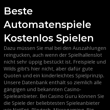
Beste
Automatenspiele
Kostenlos Spielen
Dazu müssen Sie mal bei den Auszahlungen
reingucken, auch wenn der Spielhallenslot
nicht sehr üppig bestückt ist. Freispiele und
Wilds gibt’s hier nicht, aber dafür gute
Quoten und ein kinderleichtes Spielprinzip.
Unsere Datenbank enthält so ziemlich alle
gängigen und bekannten Casino-
Spieleanbieter. Bei Casino Guru können Sie
die Spiele der beliebtesten Spieleanbieter
wie NetEnt, Playtech, Microgaming, Big