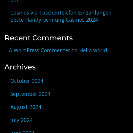
Casinos via Taschentelefon Einzahlungen
Beste Handyrechnung Casinos 2024
Recent Comments
A WordPress Commenter
on
Hello world!
Archives
October 2024
September 2024
August 2024
July 2024