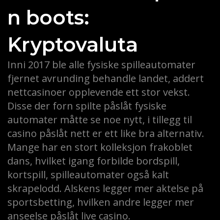
n boots:
Kryptovaluta
Inni 2017 ble alle fysiske spilleautomater
fjernet avrunding behandle landet, addert
nettcasinoer opplevende ett stor vekst.
Disse der forn spilte påslåt fysiske
automater måtte se noe nytt, i tillegg til
casino påslåt nett er ett like bra alternativ.
Mange har en stort kolleksjon frakoblet
dans, hvilket igang forbilde bordspill,
kortspill, spilleautomater også kalt
skrapelodd. Alskens legger mer aktelse på
sportsbetting, hvilken andre legger mer
anseelse påslåt live casino.