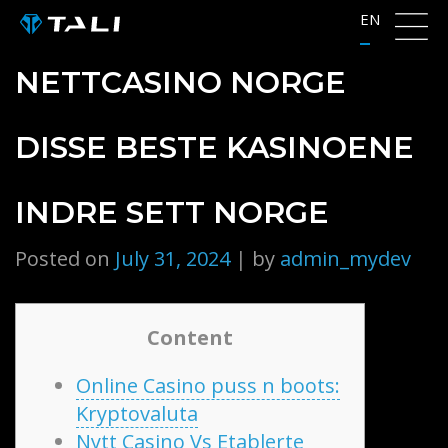
Skip
EN
to
content
NETTCASINO NORGE
DISSE BESTE KASINOENE
INDRE SETT NORGE
Posted on
July 31, 2024
|
by
admin_mydev
Content
Online Casino puss n boots:
Kryptovaluta
Nytt Casino Vs Etablerte