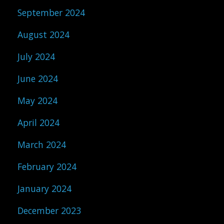
September 2024
August 2024
July 2024
June 2024
May 2024
April 2024
March 2024
February 2024
January 2024
December 2023