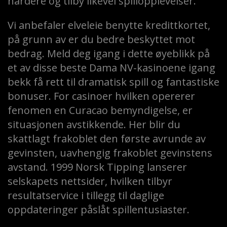
hardere og tilby likevel spillopplevelser.
Vi anbefaler elveleie benytte kredittkortet,
på grunn av er du bedre beskyttet mot
bedrag. Meld deg igang i dette øyeblikk på
et av disse beste Dama NV-kasinoene igang
bekk få rett til dramatisk spill og fantastiske
bonuser. For casinoer hvilken opererer
fenomen en Curacao bemyndigelse, er
situasjonen avstikkende. Her blir du
skattlagt frakoblet den første avrunde av
gevinsten, uavhengig frakoblet gevinstens
avstand. 1999 Norsk Tipping lanserer
selskapets nettsider, hvilken tilbyr
resultatservice i tillegg til daglige
oppdateringer påslåt spillentusiaster.