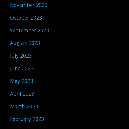
November 2023
October 2023
September 2023
August 2023
July 2023
June 2023
May 2023
April 2023
March 2023
February 2023