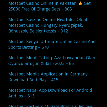
Mostbet Casino Online In Pakistan
Get
25000 Free Of Charge Bets – 808
Mostbet Kaszinó Online Hivatalos Oldal
Mostbet Casino Hungary Nyerőgépek,
Bónuszok, Bejelentkezés – 912
Mostbet Kenya: Ultimate Online Casino And
Sports Betting – 570
Mostbet Mobil Tətbiq: Azərbaycandan Olan
Oyunçular üçün Xülasə 2023 – 65
Mostbet Mobile Application In Germany
Download And Play – 415
Mostbet Nepal App Download For Android
And Ios – 613
Mostbet Partners Affiliate Program Review