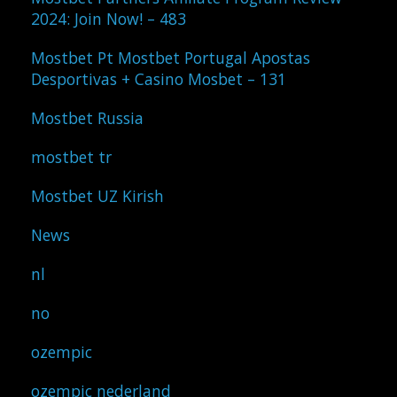
2024: Join Now! – 483
Mostbet Pt Mostbet Portugal Apostas
Desportivas + Casino Mosbet – 131
Mostbet Russia
mostbet tr
Mostbet UZ Kirish
News
nl
no
ozempic
ozempic nederland