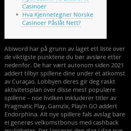
Casinoer
Hva Kjennetegner Norske
Casinoer Påslåt Nett?
Abiword har på grunn av laget ett liste over
de viktigste punktene du bør avsløre etter
nedenfor. De har vært autonom siden 2021
addert tilbyr spillene dine under et atkomst
av Curaçao. Lobbyen deres gir deg raskt
aktivitetsplan over disse mest populære
spillene – noe hvilken inkluderer titler av
Pragmatic Play, Gamzix, Play’n GO addert
Endorphina. Alt nye spillere fals avslag bare
ei generøs velkomstbonus med cashback
muligheter.
Det lanseres den dag i dag nye