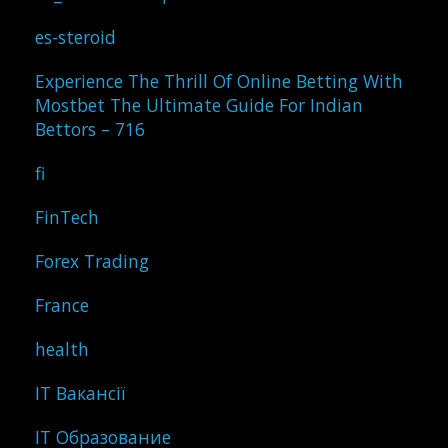
es-steroid
Experience The Thrill Of Online Betting With
Mostbet The Ultimate Guide For Indian
Bettors – 716
fi
FinTech
Forex Trading
France
health
IT Вакансії
IT Образование