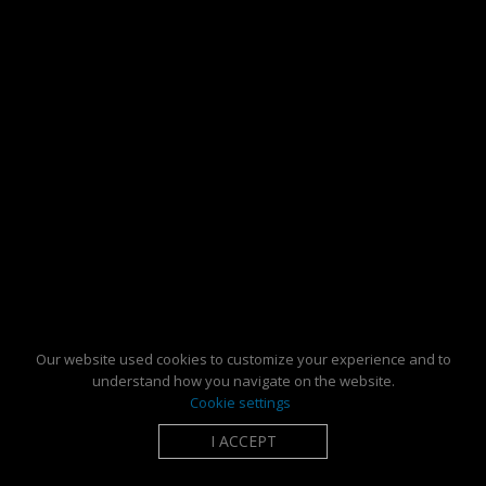
Our website used cookies to customize your experience and to
understand how you navigate on the website.
Cookie settings
I ACCEPT