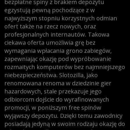
bezpłatne spiny z brakiem depozytu
egzystują pewną pochodzące z w
najwyższym stopniu korzystnych odmian
ofert także na rzecz nowych, oraz
profesjonalnych internautów. Takowa
ciekawa oferta umożliwia grę bez
wymagania wpłacania grono zabiegów,
zapewniając okazję pod wypróbowanie
rozmaitych komputerów bez najmniejszego
niebezpieczeństwa. Slotozilla, jako
renomowana renoma w dziedzinie gier
hazardowych, stale przekazuje jego
odbiorcom dojście do wyrafinowanych
promocji, w poniższym free spinów
wyjąwszy depozytu. Dzięki temu zawodnicy
posiadają jedyną w swoim rodzaju okazję do