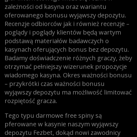
zależności od kasyna oraz wariantu
oferowanego bonusu wyjąwszy depozytu.
Recenzje odbiorców jak i również recenzje –
poglądy i poglądy klientów będą wartym
podstawą materiałów badawczych o
kasynach oferujących bonus bez depozytu.
Badamy doświadczenie różnych graczy, żeby
otrzymać pełniejszy wizerunek propozycje
wiadomego kasyna. Okres ważności bonusu
– przykrótki czas ważności bonusu
wyjąwszy depozytu ma możliwość limitować
rozpiętość gracza.
Tego typu darmowe free spiny są
pferowane w kasynie naszym wyjąwszy
depozytu Fezbet, dokąd nowi zawodnicy