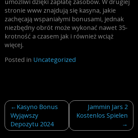
umożliwi dzięki zapłatę zasobów. W drugiej
stronie www znajdują się kasyna, jakie
zachęcają wspaniałymi bonusami, jednak
niezbędny obrót może wykonać nawet 35-
krotność a czasem jak i również wciąż
więcej.
Posted in
Uncategorized
Post
Kasyno Bonus
Jammin Jars 2
Wyjąwszy
Kostenlos Spielen
navigation
Depozytu 2024