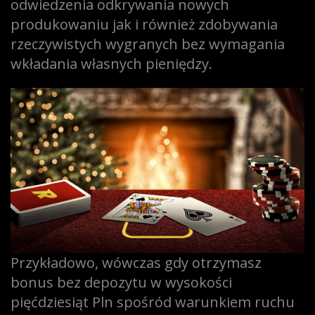
odwiedzenia odkrywania nowych
produkowaniu jak i również zdobywania
rzeczywistych wygranych bez wymagania
wkładania własnych pieniędzy.
Przykładowo, wówczas gdy otrzymasz
bonus bez depozytu w wysokości
pięćdziesiąt Pln spośród warunkiem ruchu