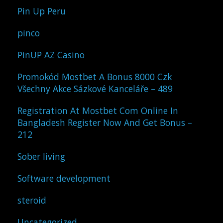
Pin Up Peru
pinco
PinUP AZ Casino
Promokód Mostbet A Bonus 8000 Czk
Všechny Akce Sázkové Kanceláře – 489
Registration At Mostbet Com Online In
Bangladesh Register Now And Get Bonus –
212
Sober living
Software development
steroid
Uncategorized