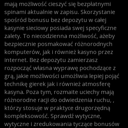
mają możliwość cieszyć się bezpłatnymi
spinami aktualnie w zapisu. Skorzystanie
spośród bonusu bez depozytu w całej
kasynie sieciowy posiada swej specyficzne
zalety. To niecodzienna możliwość, ażeby
bezpiecznie posmakować różnorodnych
komputerów, jak i również kasyno przez
internet. Bez depozytu zamierzasz
rozpocząć własna wyprawę pochodzące z
grą, jakie możliwości umożliwia lepiej pojąć
technikę gierek jak i również atmosferę
kasyna. Poza tym, rozmaite uciechy mają
różnorodne racji do odwiedzenia ruchu, ,
którzy stosuje w praktyce drugorzędną
kompleksowość. Sprawdź wytyczne,
wytyczne i zredukowania tyczące bonusów