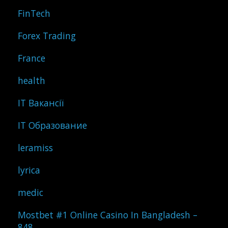
FinTech
Forex Trading
France
health
IT Вакансії
IT Образование
leramiss
lyrica
medic
Mostbet #1 Online Casino In Bangladesh –
848