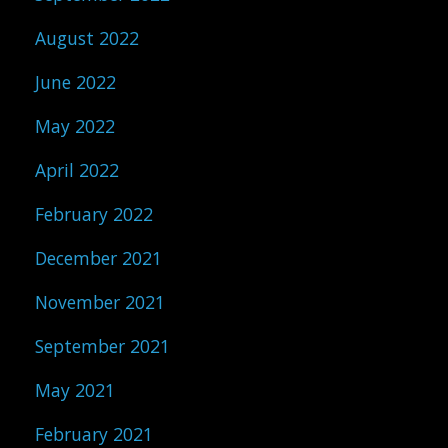
August 2022
June 2022
May 2022
April 2022
February 2022
December 2021
November 2021
September 2021
May 2021
February 2021