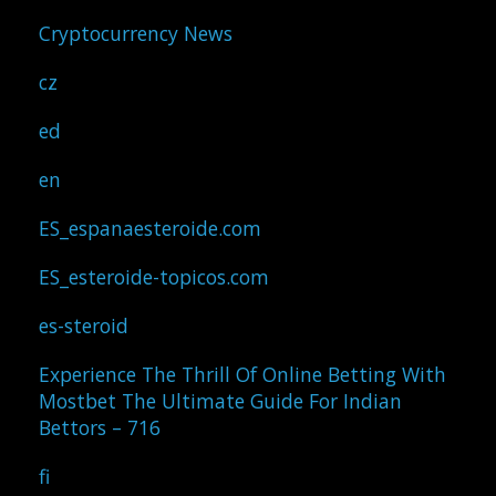
Cryptocurrency News
cz
ed
en
ES_espanaesteroide.com
ES_esteroide-topicos.com
es-steroid
Experience The Thrill Of Online Betting With
Mostbet The Ultimate Guide For Indian
Bettors – 716
fi