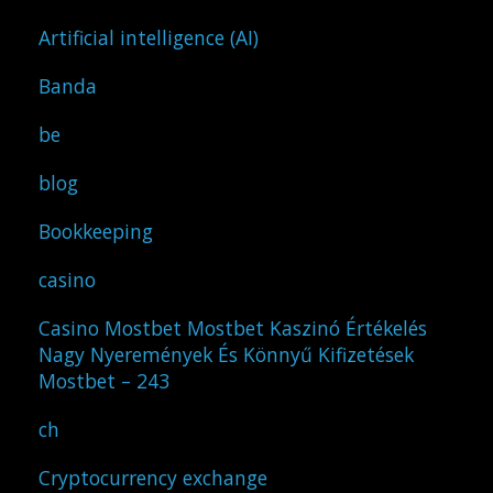
Artificial intelligence (AI)
Banda
be
blog
Bookkeeping
casino
Casino Mostbet Mostbet Kaszinó Értékelés
Nagy Nyeremények És Könnyű Kifizetések
Mostbet – 243
ch
Cryptocurrency exchange