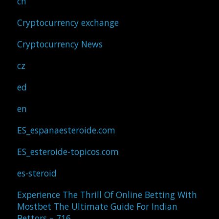
ch
Cryptocurrency exchange
Cryptocurrency News
cz
ed
en
ES_espanaesteroide.com
ES_esteroide-topicos.com
es-steroid
Experience The Thrill Of Online Betting With
Mostbet The Ultimate Guide For Indian
Bettors – 716