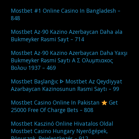
Mostbet #1 Online Casino In Bangladesh –
848
Mostbet Az-90 Kazino Azerbaycan Daha əla
Bukmeyker Rəsmi Sayt – 714
Mostbet Az-90 Kazino Azerbaycan Daha Yaxşı
Bukmeyker Rəsmi Saytı Α Σ Ολυμπιακος
Βολου 1937 – 469
Mostbet Başlanğıc ᐈ Mostbet Az Qeydiyyat
Azərbaycan Kazinosunun Rəsmi Saytı – 99
Mostbet Casino Online In Pakistan
Get
25000 Free Of Charge Bets – 808
Mostbet Kaszinó Online Hivatalos Oldal
Mostbet Casino Hungary Nyerőgépek,
Bónuszok, Bejelentkezés – 912