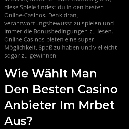
diese Spiele findest du in den besten
Online-Casinos. Denk dran,
verantwortungsbewusst zu spielen und
immer die Bonusbedingungen zu lesen.
Online Casinos bieten eine super
Möglichkeit, Spaß zu haben und vielleicht
sogar zu gewinnen.
Wie Wählt Man
Den Besten Casino
Anbieter Im Mrbet
Aus?