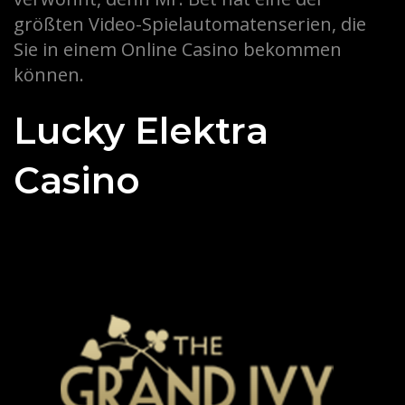
größten Video-Spielautomatenserien, die
Sie in einem Online Casino bekommen
können.
Lucky Elektra
Casino