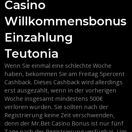
Casino
Willkommensbonus
Einzahlung
Teutonia
Wenn Sie einmal eine schlechte Woche
haben, bekommen Sie am Freitag 5percent
Cashback. Dieses Cashback wird allerdings
erst ausgezahlt, wenn in der vorherigen
Woche insgesamt mindestens 500€
verloren wurden. Sie sollten nach der
Registrierung keine Zeit verschwenden,
denn der Mr.Bet Casino Bonus ist nur fünf
Tage nach der Registrierung verfügbar. Um