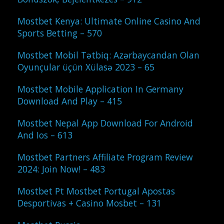
Mostbet Kenya: Ultimate Online Casino And
Sports Betting – 570
Mostbet Mobil Tətbiq: Azərbaycandan Olan
Oyunçular üçün Xülasə 2023 – 65
Mostbet Mobile Application In Germany
Download And Play – 415
Mostbet Nepal App Download For Android
And Ios – 613
Mostbet Partners Affiliate Program Review
2024: Join Now! – 483
Mostbet Pt Mostbet Portugal Apostas
Desportivas + Casino Mosbet – 131