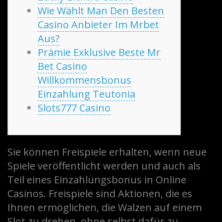
Wie Wählt Man Den Besten
Casino Anbieter Im Mrbet
Aus?
Prämie Exklusive Beste Mr
Bet Casino
Willkommensbonus
Einzahlung Teutonia
Slots777 Casino
Sie können Freispiele erhalten, wenn neue
Spiele veröffentlicht werden und auch als
Teil eines Einzahlungsbonus in Online
Casinos. Freispiele sind Aktionen, die es
Ihnen ermöglichen, die Walzen auf einem
Slot zu drehen, ohne selbst dafür zu