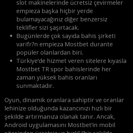
slot makinelerinde ücretsiz çevirmeler
empieza başka hiçbir yerde
bulamayacağınız diğer benzersiz
teklifler sizi şaşırtacak.
Bugünlerde çok sayıda bahis şirketi
varifr?n empieza Mostbet durante
popüler olanlardan biri.
Türkiye’de hizmet veren sitelere kıyasla
Mostbet TR spor bahislerinde her
zaman yüksek bahis oranları
sunmaktadır.
Oyun, dinamik oranlara sahiptir ve oranlar
lehinize olduğunda kazancınızı hızlı bir
şekilde artırmanıza olanak tanır. Ancak,
Android uygulamasını Mostbet’in mobil