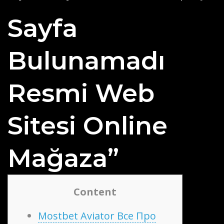
Sayfa
Bulunamadı
Resmi Web
Sitesi Online
Mağaza”
Content
Mostbet Aviator Все Про