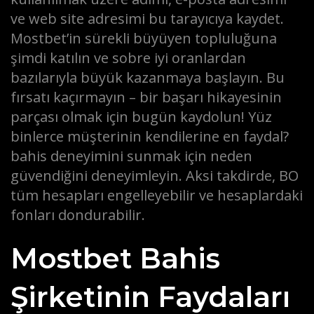
ve web site adresimi bu tarayıcıya kaydet.
Mostbet’in sürekli büyüyen topluluğuna
şimdi katılın ve sobre iyi oranlardan
bazılarıyla büyük kazanmaya başlayın. Bu
fırsatı kaçırmayın – bir başarı hikayesinin
parçası olmak için bugün kaydolun! Yüz
binlerce müşterinin kendilerine en faydal?
bahis deneyimini sunmak için neden
güvendiğini deneyimleyin. Aksi takdirde, BO
tüm hesapları engelleyebilir ve hesaplardaki
fonları dondurabilir.
Mostbet Bahis
Şirketinin Faydaları