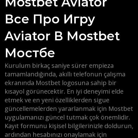
Mostbet Aviator
Все Про Игру
Aviator В Mostbet
Мостбе
Kurulum birkaç saniye sürer empieza
tamamlandığında, akıllı telefonun çalışma
ekranında Mostbet logosuna sahip bir
kısayol görünecektir. En iyi deneyimi elde
etmek ve en yeni özelliklerden sigue
güncellemelerden yararlanmak için Mostbet
uygulamanızı güncel tutmak çok önemlidir.
Kayıt formunu kişisel bilgilerinizle doldurun,
ardından hesabınızı onaylamak için