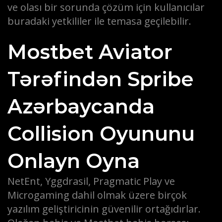
ve olası bir sorunda çözüm için kullanıcılar
buradaki yetkililer ile temasa geçilebilir.
Mostbet Aviator
Tərəfindən Spribe
Azərbaycanda
Collision Oyununu
Onlayn Oyna
NetEnt, Yggdrasil, Pragmatic Play ve
Microgaming dahil olmak üzere birçok
yazılım geliştiricinin güvenilir ortağıdırlar.