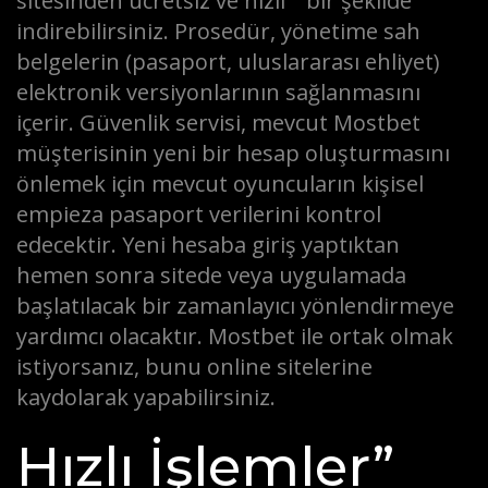
sitesinden ücretsiz ve hızlı” “bir şekilde
indirebilirsiniz. Prosedür, yönetime sah
belgelerin (pasaport, uluslararası ehliyet)
elektronik versiyonlarının sağlanmasını
içerir. Güvenlik servisi, mevcut Mostbet
müşterisinin yeni bir hesap oluşturmasını
önlemek için mevcut oyuncuların kişisel
empieza pasaport verilerini kontrol
edecektir. Yeni hesaba giriş yaptıktan
hemen sonra sitede veya uygulamada
başlatılacak bir zamanlayıcı yönlendirmeye
yardımcı olacaktır. Mostbet ile ortak olmak
istiyorsanız, bunu online sitelerine
kaydolarak yapabilirsiniz.
Hızlı İşlemler”