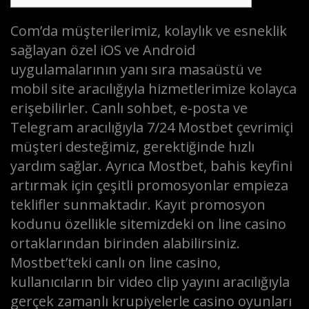
Com’da müşterilerimiz, kolaylık ve esneklik
sağlayan özel iOS ve Android
uygulamalarının yanı sıra masaüstü ve
mobil site aracılığıyla hizmetlerimize kolayca
erişebilirler. Canlı sohbet, e-posta ve
Telegram aracılığıyla 7/24 Mostbet çevrimiçi
müşteri desteğimiz, gerektiğinde hızlı
yardım sağlar. Ayrıca Mostbet, bahis keyfini
artırmak için çeşitli promosyonlar empieza
teklifler sunmaktadır. Kayıt promosyon
kodunu özellikle sitemizdeki on line casino
ortaklarından birinden alabilirsiniz.
Mostbet’teki canlı on line casino,
kullanıcıların bir video clip yayını aracılığıyla
gerçek zamanlı krupiyelerle casino oyunları