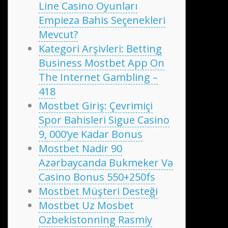
Line Casino Oyunları
Empieza Bahis Seçenekleri
Mevcut?
Kategori Arşivleri: Betting
Business Mostbet App On
The Internet Gambling –
418
Mostbet Giriş: Çevrimiçi
Spor Bahisleri Sigue Casino
9, 000’ye Kadar Bonus
Mostbet Nadir 90
Azərbaycanda Bukmeker Və
Casino Bonus 550+250fs
Mostbet Müşteri Desteği
Mostbet Uz Mosbet
Ozbekistonning Rasmiy