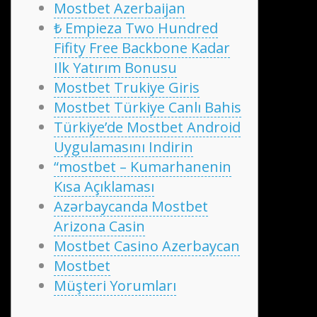
Mostbet Azerbaijan
₺ Empieza Two Hundred
Fifity Free Backbone Kadar
Ilk Yatırım Bonusu
Mostbet Trukiye Giris
Mostbet Türkiye Canlı Bahis
Türkiye’de Mostbet Android
Uygulamasını Indirin
“mostbet – Kumarhanenin
Kısa Açıklaması
Azərbaycanda Mostbet
Arizona Casin
Mostbet Casino Azerbaycan
Mostbet
Müşteri Yorumları