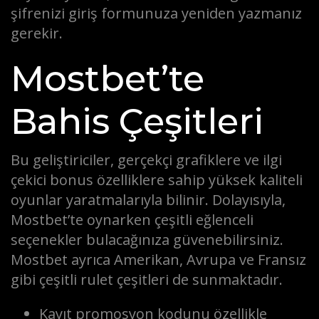
şifrenizi giriş formunuza yeniden yazmanız
gerekir.
Mostbet’te
Bahis Çeşitleri
Bu geliştiriciler, gerçekçi grafiklere ve ilgi
çekici bonus özelliklere sahip yüksek kaliteli
oyunlar yaratmalarıyla bilinir. Dolayısıyla,
Mostbet’te oynarken çeşitli eğlenceli
seçenekler bulacağınıza güvenebilirsiniz.
Mostbet ayrıca Amerikan, Avrupa ve Fransız
gibi çeşitli rulet çeşitleri de sunmaktadır.
Kayıt promosyon kodunu özellikle