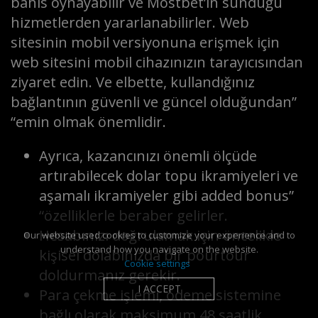
bahis oynayabilir ve Mostbet’in sunduğu
hizmetlerden yararlanabilirler. Web
sitesinin mobil versiyonuna erişmek için
web sitesini mobil cihazınızın tarayıcısından
ziyaret edin. Ve elbette, kullandığınız
bağlantının güvenli ve güncel olduğundan”
“emin olmak önemlidir.
Ayrıca, kazancınızı önemli ölçüde
artırabilecek dolar topu ikramiyeleri ve
aşamalı ikramiyeler gibi added bonus”
“özelliklerle beraber gelirler.
Hesabınızı doğrulamak için öncelikle
Our website used cookies to customize your experience and to
understand how you navigate on the website.
kişisel dolabınızda bir pourtour
Cookie settings
doldurmanız gerekir.
I ACCEPT
Para çekme işlemi, ödeme sistemine
bağlı olarak maksimum 48 saatlik