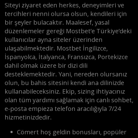
Siteyi ziyaret eden herkes, deneyimleri ve
tercihleri nenni olursa olsun, kendileri için
bir şeyler bulacaktır. Maalesef, yasal
düzenlemeler gereği Mostbet’e Türkiye’deki
kullanıcılar ayna siteler üzerinden
ulaşabilmektedir. Mostbet İngilizce,
İspanyolca, İtalyanca, Fransızca, Portekizce
dahil olmak üzere bir dizi dili
desteklemektedir. Yani, nereden olursanız
olun, bu bahis sitesini kendi ana dilinizde
kullanabileceksiniz. Ekip, sizing ihtiyacınız
olan tüm yardımı sağlamak için canlı sohbet,
e-posta empieza telefon aracılığıyla 7/24
hizmetinizdedir.
Cömert hoş geldin bonusları, popüler