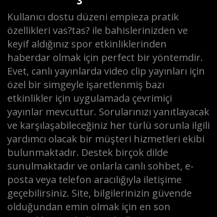
Kullanıcı dostu düzeni empieza pratik
özellikleri vas?tas? ile bahislerinizden ve
keyif aldığınız spor etkinliklerinden
haberdar olmak için perfect bir yöntemdir.
Evet, canlı yayınlarda video clip yayınları için
özel bir simgeyle işaretlenmiş bazı
etkinlikler için uygulamada çevrimiçi
yayınlar mevcuttur. Sorularınızı yanıtlayacak
ve karşılaşabileceğiniz her türlü sorunla ilgili
yardımcı olacak bir müşteri hizmetleri ekibi
bulunmaktadır. Destek birçok dilde
sunulmaktadır ve onlarla canlı sohbet, e-
posta veya telefon aracılığıyla iletişime
geçebilirsiniz. Site, bilgilerinizin güvende
olduğundan emin olmak için en son