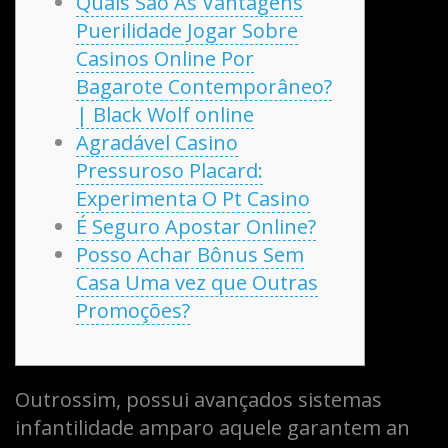
Quais São As Vantagens
Puerilidade Jogar Sobre
Casinos Online Por
Bagarote Contemporâneo?
| Black Wolf online
Agradável Casino
Pressuroso Placard:
Experimenta O Pt Casino
É Seguro Apostar Online?
Posso Achar Bônus Sem
Casa Uma vez que Outras
Promoções?
Outrossim, possui avançados sistemas
infantilidade amparo aquele garantem an