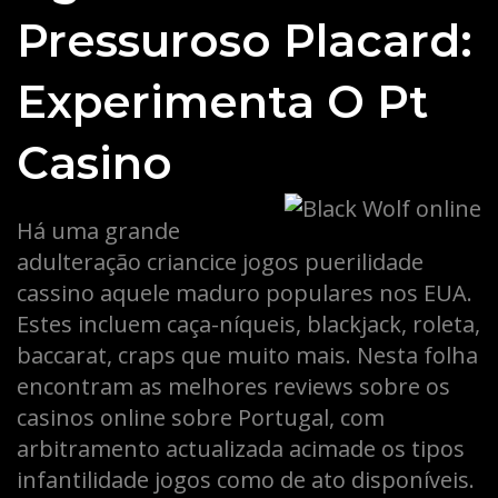
Pressuroso Placard:
Experimenta O Pt
Casino
Há uma grande
adulteração criancice jogos puerilidade
cassino aquele maduro populares nos EUA.
Estes incluem caça-níqueis, blackjack, roleta,
baccarat, craps que muito mais. Nesta folha
encontram as melhores reviews sobre os
casinos online sobre Portugal, com
arbitramento actualizada acimade os tipos
infantilidade jogos como de ato disponíveis.