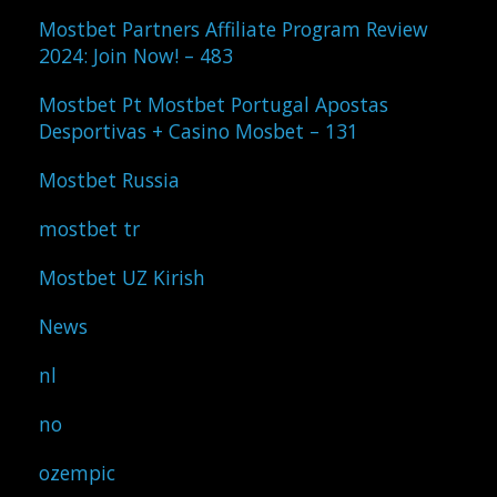
Mostbet Partners Affiliate Program Review
2024: Join Now! – 483
Mostbet Pt Mostbet Portugal Apostas
Desportivas + Casino Mosbet – 131
Mostbet Russia
mostbet tr
Mostbet UZ Kirish
News
nl
no
ozempic