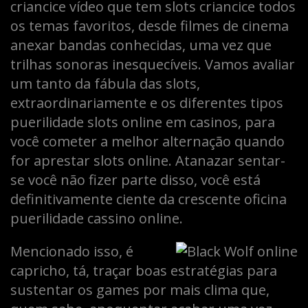
criancice vídeo que tem slots criancice todos
os temas favoritos, desde filmes de cinema
anexar bandas conhecidas, uma vez que
trilhas sonoras inesquecíveis. Vamos avaliar
um tanto da fábula das slots,
extraordinariamente e os diferentes tipos
puerilidade slots online em casinos, para
você cometer a melhor alternação quando
for aprestar slots online. Atanazar sentar-
se você não fizer parte disso, você está
definitivamente ciente da crescente oficina
puerilidade cassino online.
Mencionado isso, é
capricho, tá, traçar boas estratégias para
sustentar os games por mais clima que,