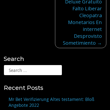
Deluxe Gratuito
Falto Liberar
Cleopatra
Monetarios En
internet
Desprovisto
Sometimiento
Search
Recent Posts
Mr Bet Verifizierung Altes testament: Bloß
Angebote 2022