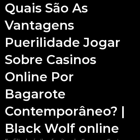
Quais São As
Vantagens
Puerilidade Jogar
Sobre Casinos
Online Por
Bagarote
Contemporâneo? |
Black Wolf online