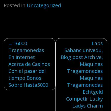
Posted in
Uncategorized
Post
16000
Labs
Tragamonedas
Sabanciunivedu,
navigation
En internet
Blog post Archive,
Acerca de Casinos
Máquinas
Con el pasar del
Tragamonedas
tiempo Bonos
Maquinas
Sobre Hasta5000
Tragamonedas
Echtgeld
Competir Lucky
Ladys Charm