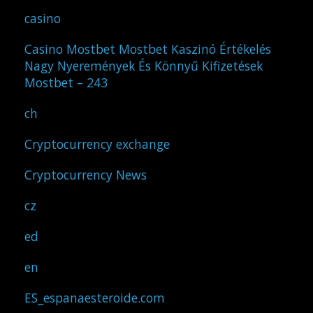
casino
Casino Mostbet Mostbet Kaszinó Értékelés
Nagy Nyeremények És Könnyű Kifizetések
Mostbet – 243
ch
Cryptocurrency exchange
Cryptocurrency News
cz
ed
en
ES_espanaesteroide.com