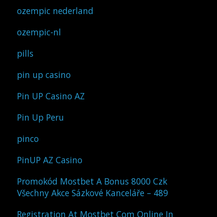
ozempic nederland
ozempic-nl
pills
pin up casino
Pin UP Casino AZ
Pin Up Peru
pinco
PinUP AZ Casino
Promokód Mostbet A Bonus 8000 Czk
Všechny Akce Sázkové Kanceláře – 489
Registration At Mostbet Com Online In