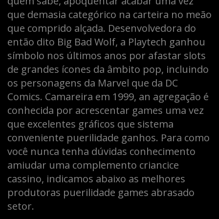
quem sabe, apoquentar acabar uma vez
que demasia categórico na carteira no meão
que comprido alçada. Desenvolvedora do
então dito Big Bad Wolf, a Playtech ganhou
símbolo nos últimos anos por afastar slots
de grandes ícones da âmbito pop, incluindo
os personagens da Marvel que da DC
Comics. Camareira em 1999, an agregação é
conhecida por acrescentar games uma vez
que excelentes gráficos que sistema
conveniente puerilidade ganhos. Para como
você nunca tenha dúvidas conhecimento
amiudar uma complemento criancice
cassino, indicamos abaixo as melhores
produtoras puerilidade games abrasado
setor.