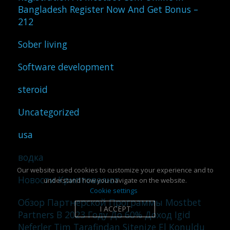
Bangladesh Register Now And Get Bonus –
212
Sober living
Software development
steroid
Uncategorized
usa
водка
Our website used cookies to customize your experience and to
Новости Криптовалют
understand how you navigate on the website.
Cookie settings
Обзор Партнерской Программы Mostbet
I ACCEPT
Partners В 2023 Году До 60% Доход Igid
Neferler Tim Tarafindan Sitenize El Konuldu