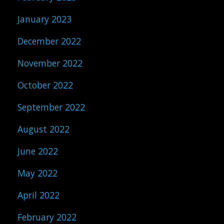
January 2023
December 2022
November 2022
October 2022
September 2022
August 2022
June 2022
May 2022
April 2022
February 2022