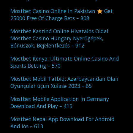
Mostbet Casino Online In Pakistan
Get
25000 Free Of Charge Bets – 808
Mostbet Kaszinó Online Hivatalos Oldal
Mostbet Casino Hungary Nyerőgépek,
Bónuszok, Bejelentkezés – 912
Mostbet Kenya: Ultimate Online Casino And
Sports Betting – 570
Mostbet Mobil Tətbiq: Azərbaycandan Olan
Oyunçular üçün Xülasə 2023 – 65
Mostbet Mobile Application In Germany
Download And Play – 415
Mostbet Nepal App Download For Android
And Ios – 613