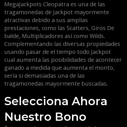
MegaJackpots Cleopatra es una de las
tragamonedas de Jackpot mayormente
atractivas debido a sus amplias
prestaciones, como las Scatters, Giros De
balde, Multiplicadores así­ como Wilds.
Complementando las diversas propiedades
usando pasar de el tiempo todo Jackpot
cual aumenta las posibilidades de acontecer
ganado a medida que aumenta el monto,
serí­a si demasiadas una de las
tragamonedas mayormente buscadas.
Selecciona Ahora
Nuestro Bono