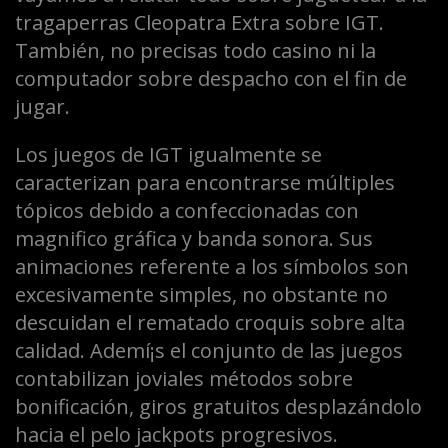
tragaperras Cleopatra Extra sobre IGT.
También, no precisas todo casino ni la
computador sobre despacho con el fin de
jugar.
Los juegos de IGT igualmente se
caracterizan para encontrarse múltiples
tópicos debido a confeccionadas con
magnifico gráfica y banda sonora. Sus
animaciones referente a los símbolos son
excesivamente simples, no obstante no
descuidan el rematado croquis sobre alta
calidad. Ademí¡s el conjunto de las juegos
contabilizan joviales métodos sobre
bonificación, giros gratuitos desplazándolo
hacia el pelo jackpots progresivos.