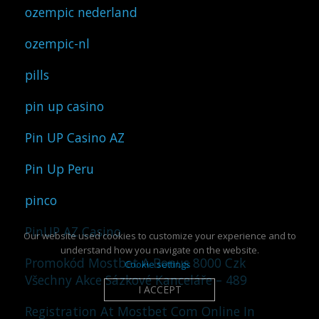
ozempic nederland
ozempic-nl
pills
pin up casino
Pin UP Casino AZ
Pin Up Peru
pinco
PinUP AZ Casino
Our website used cookies to customize your experience and to
understand how you navigate on the website.
Promokód Mostbet A Bonus 8000 Czk
Cookie settings
Všechny Akce Sázkové Kanceláře – 489
I ACCEPT
Registration At Mostbet Com Online In