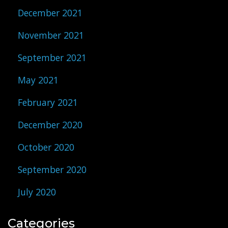
December 2021
November 2021
September 2021
May 2021
February 2021
December 2020
October 2020
September 2020
July 2020
Categories