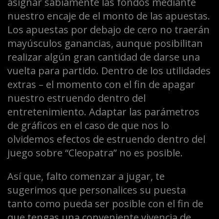
asignar sabiamente las fondos mediante
nuestro encaje de el monto de las apuestas.
Los apuestas por debajo de cero no traerán
mayúsculos ganancias, aunque posibilitan
realizar algún gran cantidad de darse una
vuelta para partido. Dentro de los utilidades
extras – el momento con el fin de apagar
nuestro estruendo dentro del
entretenimiento. Adaptar las parámetros
de gráficos en el caso de que nos lo
olvidemos efectos de estruendo dentro del
juego sobre “Cleopatra” no es posible.
Así que, falto comenzar a jugar, te
sugerimos que personalices su puesta
tanto como pueda ser posible con el fin de
que tengas una conveniente vivencia de