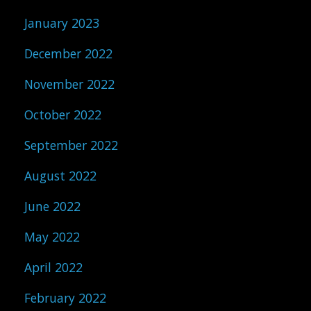
January 2023
December 2022
November 2022
October 2022
September 2022
August 2022
June 2022
May 2022
April 2022
February 2022