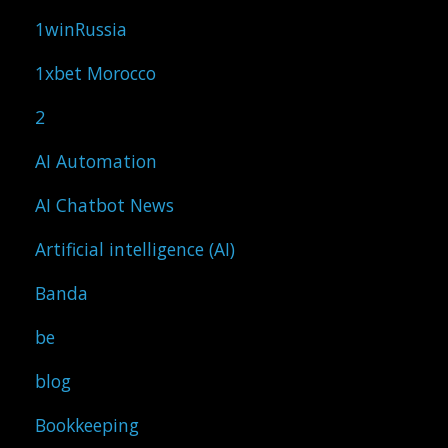
1winRussia
1xbet Morocco
2
AI Automation
AI Chatbot News
Artificial intelligence (AI)
Banda
be
blog
Bookkeeping