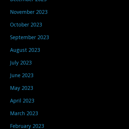
November 2023
October 2023
September 2023
August 2023
July 2023
June 2023
May 2023
April 2023
March 2023
February 2023