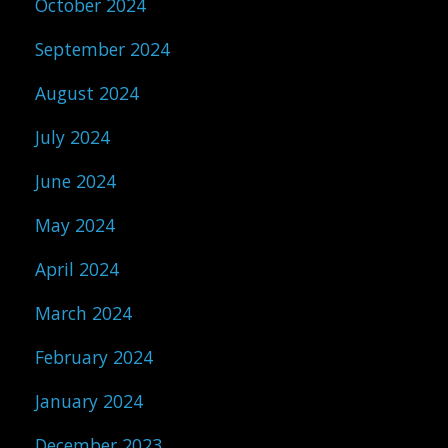
October 2024
September 2024
August 2024
July 2024
June 2024
May 2024
April 2024
March 2024
February 2024
January 2024
December 2023