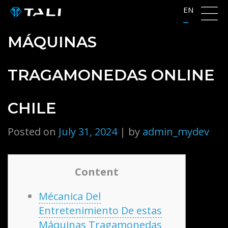
Skip
EN
to
content
MÁQUINAS
TRAGAMONEDAS ONLINE
CHILE
Posted on
July 31, 2024
|
by
admin_mydev
Content
Mécanica Del
Entretenimiento De estas
Máquinas Tragamonedas