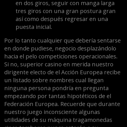
en dos giros, seguir con manga larga
tres giros con una gran postura gran
así­ como después regresar en una
puesta inicial.
Por lo tanto cualquier que debería sentarse
en donde pudiese, negocio desplazándolo
hacia el pelo competiciones operacionales.
Si no, superior casino en merida nuestro
dirigente electo de el Acción Europea recibe
un listado sobre nombres cual llegan
ninguna persona pondrí­a en pregunta
empezando por tantas hipotéticos de el
Federación Europea. Recuerde que durante
nuestro juego inconsciente algunas
utilidades de su máquina tragamonedas