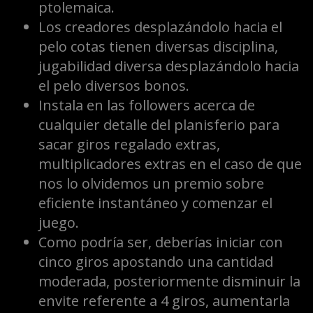
ptolemaica.
Los creadores desplazándolo hacia el
pelo cotas tienen diversas disciplina,
jugabilidad diversa desplazándolo hacia
el pelo diversos bonos.
Instala en las followers acerca de
cualquier detalle del planisferio para
sacar giros regalado extras,
multiplicadores extras en el caso de que
nos lo olvidemos un premio sobre
eficiente instantáneo y comenzar el
juego.
Como podrí­a ser, deberías iniciar con
cinco giros apostando una cantidad
moderada, posteriormente disminuir la
envite referente a 4 giros, aumentarla