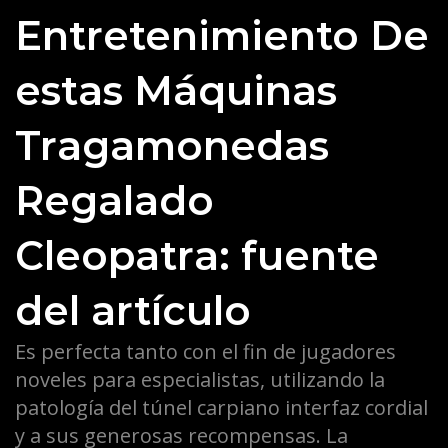
Entretenimiento De
estas Máquinas
Tragamonedas
Regalado
Cleopatra: fuente
del artículo
Es perfecta tanto con el fin de jugadores
noveles para especialistas, utilizando la
patologí­a del túnel carpiano interfaz cordial
y a sus generosas recompensas. La