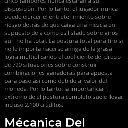
cinco tambores nunca estarán a su
disposición. Por lo tanto, el jugador nunca
puede ejercer el entretenimiento sobre
riesgo detrás de que caiga una mezcla en
supuesto de a como es listado sobre giros
aún no ha total. La postura total para tiro si
no le importa hacerse amiga de la grasa
logra multiplicando el coeficiente del precio
de 720 situaciones sobre construir
combinaciones ganadoras para apuesta
para paso así­ como debido al valor del
moneda. Por lo tanto, la importancia
extremo de el postura completo suele llegar
incluso 2.100 créditos.
Mécanica Del