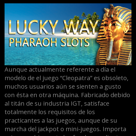
Aunque actualmente referente a día el
modelo de el juego “Cleopatra” es obsoleto,
muchos usuarios aún se sienten a gusto
con ésta en otra máquina. Fabricado debido
al titán de su industria IGT, satisface
totalmente los requisitos de los
practicantes a las juegos, aunque de su
marcha del jackpot o mini-juegos. Importa