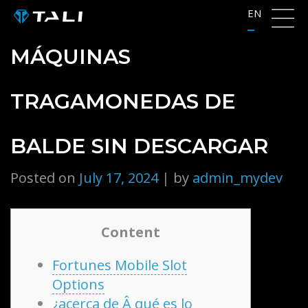
Skip
EN
to
content
MÁQUINAS
TRAGAMONEDAS DE
BALDE SIN DESCARGAR
Posted on
July 17, 2024
|
by
admin_mydev
Content
Fortunes Mobile Slot
Options
¿acerca de Â qué es lo