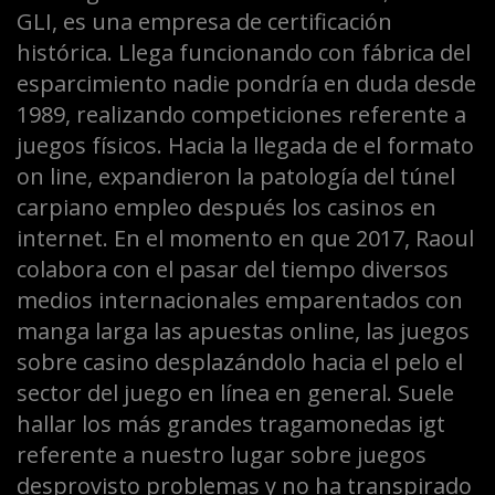
GLI, es una empresa de certificación
histórica. Llega funcionando con fábrica del
esparcimiento nadie pondrí­a en duda desde
1989, realizando competiciones referente a
juegos físicos. Hacia la llegada de el formato
on line, expandieron la patologí­a del túnel
carpiano empleo después los casinos en
internet. En el momento en que 2017, Raoul
colabora con el pasar del tiempo diversos
medios internacionales emparentados con
manga larga las apuestas online, las juegos
sobre casino desplazándolo hacia el pelo el
sector del juego en línea en general. Suele
hallar los más grandes tragamonedas igt
referente a nuestro lugar sobre juegos
desprovisto problemas y no ha transpirado