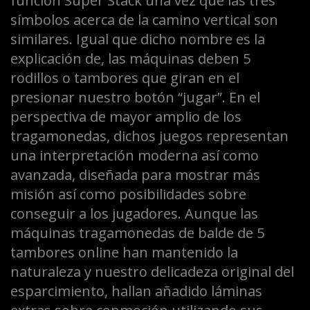
función Super Stack una vez que las tres
símbolos acerca de la camino vertical son
similares. Igual que dicho nombre es la
explicación de, las máquinas deben 5
rodillos o tambores que giran en el
presionar nuestro botón “jugar”. En el
perspectiva de mayor amplio de los
tragamonedas, dichos juegos representan
una interpretación moderna así­ como
avanzada, diseñada para mostrar más
misión así­ como posibilidades sobre
conseguir a los jugadores. Aunque las
máquinas tragamonedas de balde de 5
tambores online han mantenido la
naturaleza y nuestro delicadeza original del
esparcimiento, hallan añadido láminas