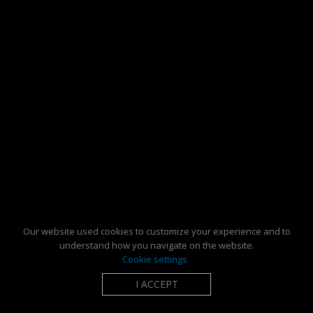
Our website used cookies to customize your experience and to
understand how you navigate on the website.
Cookie settings
I ACCEPT