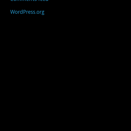
WordPress.org