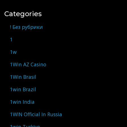
Categories
! Без рубрики
1
1w
1Win AZ Casino
1Win Brasil
1win Brazil
1win India
1WIN Official In Russia
1win Turkiye