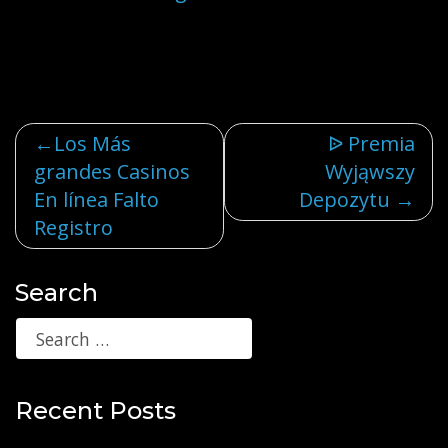
Post
Los Más
ᐉ Premia
grandes Casinos
Wyjąwszy
navigation
En línea Falto
Depozytu
Registro
Search
Recent Posts