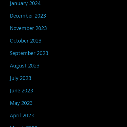
January 2024
December 2023
November 2023
October 2023
September 2023
August 2023
July 2023
June 2023
May 2023
April 2023