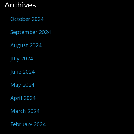
Archives
October 2024
September 2024
August 2024
July 2024
June 2024
May 2024
April 2024
March 2024
February 2024