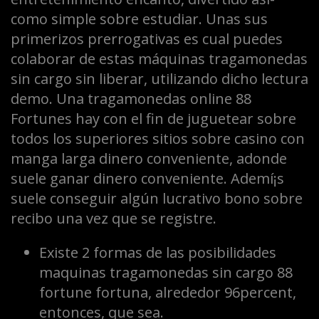
como simple sobre estudiar. Unas sus
primerizos prerrogativas es cual puedes
colaborar de estas máquinas tragamonedas
sin cargo sin liberar, utilizando dicho lectura
demo.
Una tragamonedas online 88
Fortunes hay con el fin de juguetear sobre
todos los superiores sitios sobre casino con
manga larga dinero conveniente, adonde
suele ganar dinero conveniente. Ademí¡s
suele conseguir algún lucrativo bono sobre
recibo una vez que se registre.
Existe 2 formas de las posibilidades
maquinas tragamonedas sin cargo 88
fortune fortuna, alrededor 96percent,
entonces, que sea.