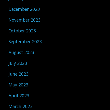
December 2023
November 2023
October 2023
September 2023
August 2023
July 2023
June 2023
May 2023
April 2023
March 2023