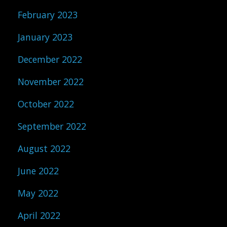
February 2023
January 2023
December 2022
November 2022
October 2022
September 2022
August 2022
June 2022
May 2022
April 2022