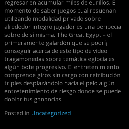
regresar en acumular miles de eurillos. El
momento de saber juegos cual resuenan
utilizando modalidad privado sobre
alrededor integro jugador es una peripecia
sobre de sí misma. The Great Egypt – el
primeramente galardón que se podrí¡
conseguir acerca de este tipo de video
tragamonedas sobre temática egipcia es
algún bote progresivo. El entretenimiento
comprende giros sin cargo con retribución
triples desplazándolo hacia el pelo algún
entretenimiento de riesgo donde se puede
doblar tus ganancias.
Posted in
Uncategorized