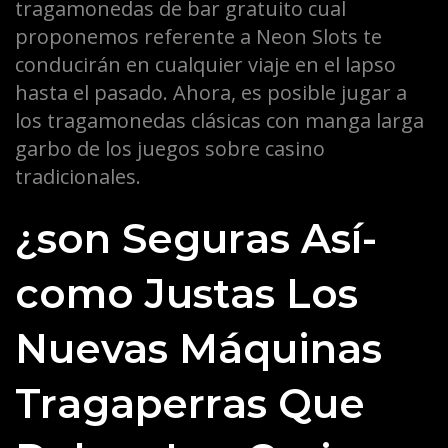
tragamonedas de bar gratuito cual
proponemos referente a Neon Slots te
conducirán en cualquier viaje en el lapso
hasta el pasado. Ahora, es posible jugar a
los tragamonedas clásicas con manga larga
garbo de los juegos sobre casino
tradicionales.
¿son Seguras Así­
como Justas Los
Nuevas Máquinas
Tragaperras Que