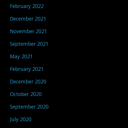
February 2022
December 2021
November 2021
September 2021
May 2021
February 2021
December 2020
October 2020
September 2020
July 2020