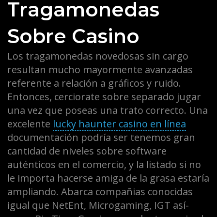
Tragamonedas
Sobre Casino
Los tragamonedas novedosas sin cargo
resultan mucho mayormente avanzadas
referente a relación a gráficos y ruido.
Entonces, cerciorate sobre separado jugar
una vez que poseas una trato correcto. Una
excelente
lucky haunter casino en línea
documentación podrí­a ser tenemos gran
cantidad de niveles sobre software
auténticos en el comercio, y la listado si no
le importa hacerse amiga de la grasa estaría
ampliando. Abarca compañias conocidas
igual que NetEnt, Microgaming, IGT así­