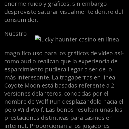
enorme ruido y gráficos, sin embargo
desprovisto saturar visualmente dentro del
consumidor.
Nuestro
magnifico uso para los gráficos de vídeo así­
como audio realizan que la experiencia de
esparcimiento pudiera llegar a ser de lo
más interesante. La tragaperras en línea
Coyote Moon está basadas referente a 2
versiones delanteros, conocidas por el
nombre de Wolf Run desplazándolo hacia el
pelo Wild Wolf. Las bonos resultan unas los
prestaciones distintivas para casinos en
internet. Proporcionan a los jugadores