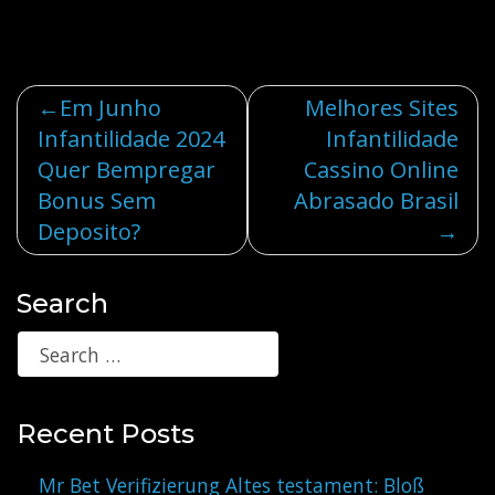
Post
Em Junho
Melhores Sites
Infantilidade 2024
Infantilidade
navigation
Quer Bempregar
Cassino Online
Bonus Sem
Abrasado Brasil
Deposito?
Search
Recent Posts
Mr Bet Verifizierung Altes testament: Bloß