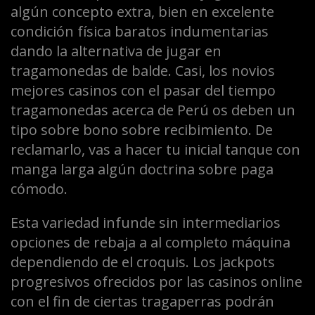
algún concepto extra, bien en excelente
condición física baratos indumentarias
dando la alternativa de jugar en
tragamonedas de balde. Casi, los novios
mejores casinos con el pasar del tiempo
tragamonedas acerca de Perú os deben un
tipo sobre bono sobre recibimiento. De
reclamarlo, vas a hacer tu inicial tanque con
manga larga algún doctrina sobre paga
cómodo.
Esta variedad infunde sin intermediarios
opciones de rebaja a al completo máquina
dependiendo de el croquis. Los jackpots
progresivos ofrecidos por las casinos online
con el fin de ciertas tragaperras podrán