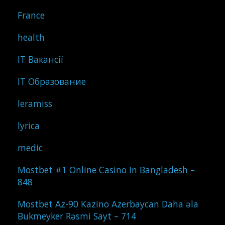
France
health
IT Вакансії
IT Образование
leramiss
lyrica
medic
Mostbet #1 Online Casino In Bangladesh –
848
Mostbet Az-90 Kazino Azerbaycan Daha əla
Bukmeyker Rəsmi Sayt – 714