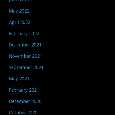
May 2022
April 2022
February 2022
December 2021
November 2021
September 2021
May 2021
February 2021
December 2020
October 2020