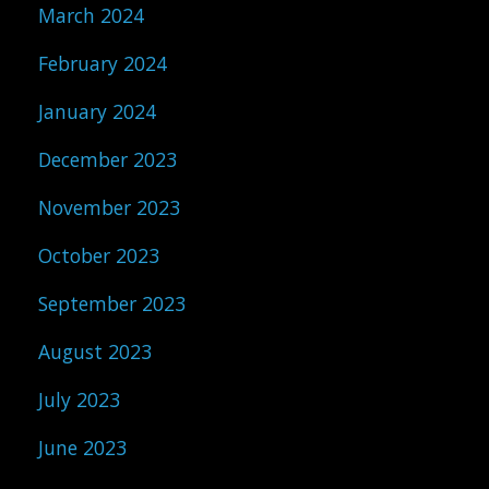
March 2024
February 2024
January 2024
December 2023
November 2023
October 2023
September 2023
August 2023
July 2023
June 2023