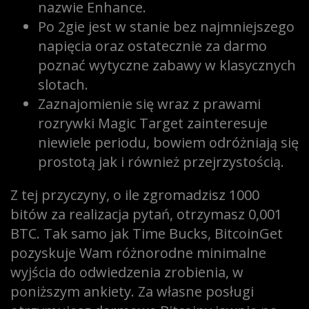
nazwie Enhance.
Po 2gie jest w stanie bez najmniejszego
napięcia oraz ostatecznie za darmo
poznać wytyczne zabawy w klasycznych
slotach.
Zaznajomienie się wraz z prawami
rozrywki Magic Target zainteresuje
niewiele periodu, bowiem odróżniają się
prostotą jak i również przejrzystością.
Z tej przyczyny, o ile zgromadzisz 1000
bitów za realizacja pytań, otrzymasz 0,001
BTC. Tak samo jak Time Bucks, BitcoinGet
pozyskuje Wam różnorodne minimalne
wyjścia do odwiedzenia zrobienia, w
poniższym ankiety. Za własne posługi