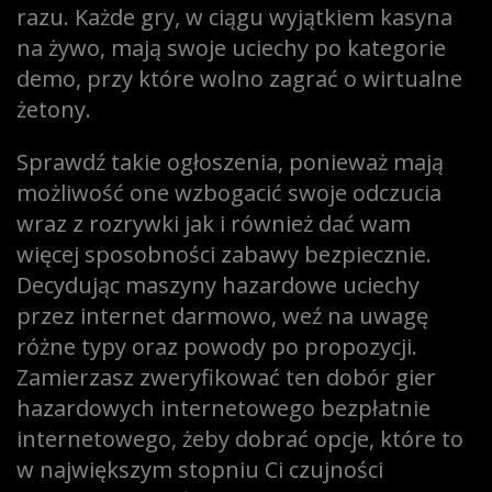
razu. Każde gry, w ciągu wyjątkiem kasyna
na żywo, mają swoje uciechy po kategorie
demo, przy które wolno zagrać o wirtualne
żetony.
Sprawdź takie ogłoszenia, ponieważ mają
możliwość one wzbogacić swoje odczucia
wraz z rozrywki jak i również dać wam
więcej sposobności zabawy bezpiecznie.
Decydując maszyny hazardowe uciechy
przez internet darmowo, weź na uwagę
różne typy oraz powody po propozycji.
Zamierzasz zweryfikować ten dobór gier
hazardowych internetowego bezpłatnie
internetowego, żeby dobrać opcje, które to
w największym stopniu Ci czujności