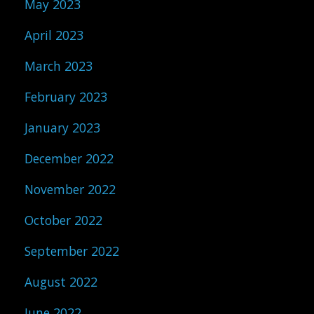
May 2023
April 2023
March 2023
February 2023
January 2023
December 2022
November 2022
October 2022
September 2022
August 2022
June 2022