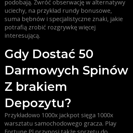
podobają. Zwróć obserwację w alternatywy
uciechy, na przykład rundy bonusowe,
suma bębnów i specjalistyczne znaki, jakie
potrafią zrobić rozgrywkę więcej
interesującą.
Gdy Dostać 50
Darmowych Spinów
Z brakiem
Depozytu?
Przykładowo 1000x jackpot sięga 1000x
warsztatu samochodowego gracza. Play
Fortune Pl przynosi także sprzętu do