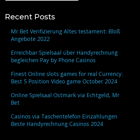
Recent Posts
Mr Bet Verifizierung Altes testament: Bloß
Angebote 2022
Erreichbar Spielsaal über Handyrechnung
begleichen Pay by Phone Casinos
Finest Online slots games for real Currency:
Best 5 Position Video game October 2024
Online Spielsaal Ostmark via Echtgeld, Mr
Bet
Casinos via Taschentelefon Einzahlungen
Beste Handyrechnung Casinos 2024