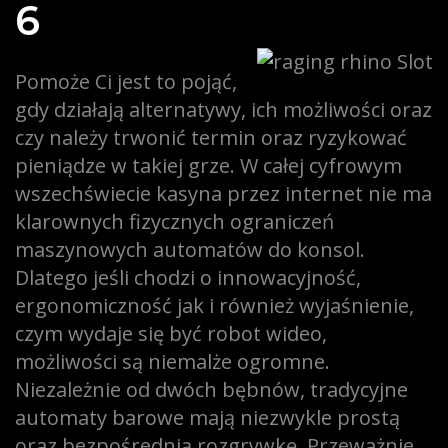
6
Pomoże Ci jest to pojąć,
gdy działają alternatywy, ich możliwości oraz
czy należy trwonić termin oraz ryzykować
pieniądze w takiej grze. W całej cyfrowym
wszechświecie kasyna przez internet nie ma
klarownych fizycznych ograniczeń
maszynowych automatów do konsol.
Dlatego jeśli chodzi o innowacyjność,
ergonomiczność jak i również wyjaśnienie,
czym wydaje się być robot wideo,
możliwości są niemalże ogromne.
Niezależnie od dwóch bębnów, tradycyjne
automaty barowe mają niezwykle prostą
oraz bezpośrednią rozgrywkę. Przeważnie