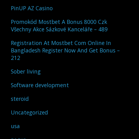
PinUP AZ Casino
Promokód Mostbet A Bonus 8000 Czk
Všechny Akce Sázkové Kanceláře – 489
Registration At Mostbet Com Online In
Bangladesh Register Now And Get Bonus –
212
Sober living
Software development
steroid
Uncategorized
usa