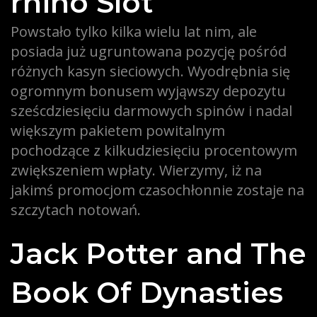
rhino Slot
Powstało tylko kilka wielu lat nim, ale
posiada już ugruntowana pozycję pośród
różnych kasyn sieciowych. Wyodrębnia się
ogromnym bonusem wyjąwszy depozytu
sześcdziesięciu darmowych spinów i nadal
większym pakietem powitalnym
pochodzące z kilkudziesięciu procentowym
zwiększeniem wpłaty. Wierzymy, iż na
jakimś promocjom czasochłonnie zostaje na
szczytach notowań.
Jack Potter and The
Book Of Dynasties