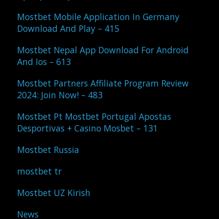
Mostbet Mobile Application In Germany
Download And Play – 415
Mostbet Nepal App Download For Android
And Ios – 613
Mostbet Partners Affiliate Program Review
2024: Join Now! – 483
Mostbet Pt Mostbet Portugal Apostas
Desportivas + Casino Mosbet – 131
Mostbet Russia
mostbet tr
Mostbet UZ Kirish
News