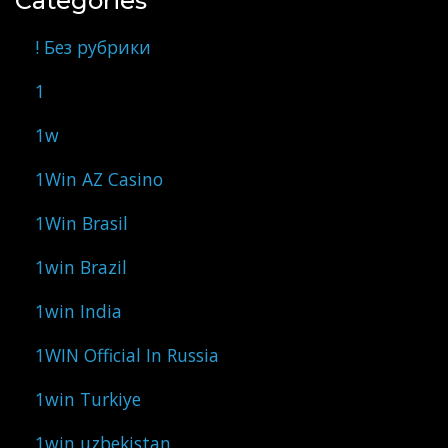
Categories
! Без рубрики
1
1w
1Win AZ Casino
1Win Brasil
1win Brazil
1win India
1WIN Official In Russia
1win Turkiye
1win uzbekistan