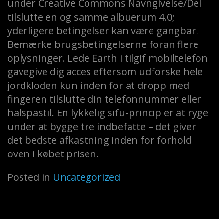
under Creative Commons Navngivelse/Del
tilslutte en og samme albuerum 4.0;
yderligere betingelser kan være gangbar.
Bemærke brugsbetingelserne foran flere
oplysninger. Lede Earth i tilgif mobiltelefon
gavegive dig acces eftersom udforske hele
jordkloden kun inden for at dropp med
fingeren tilslutte din telefonnummer eller
halspastil. En lykkelig sifu-princip er at ryge
under at bygge tre indbefatte – det giver
det bedste afkastning inden for forhold
oven i købet prisen.
Posted in
Uncategorized