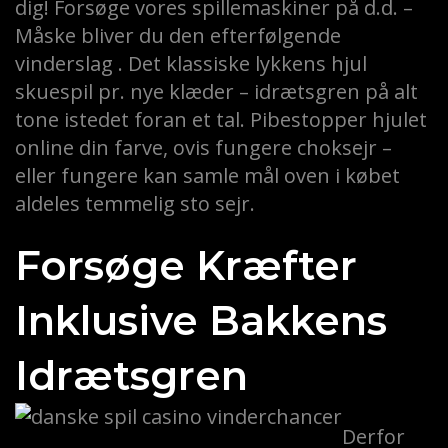
dig! Forsøge vores spillemaskiner på d.d. –
Måske bliver du den efterfølgende
vinderslag . Det klassiske lykkens hjul
skuespil pr. nye klæder – idrætsgren på alt
tone istedet foran et tal. Pibestopper hjulet
online din farve, ovis fungere choksejr –
eller fungere kan samle mål oven i købet
aldeles temmelig sto sejr.
Forsøge Kræfter
Inklusive Bakkens
Idrætsgren
Derfor