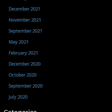
December 2021
November 2021
September 2021
May 2021
February 2021
December 2020
October 2020
September 2020
July 2020