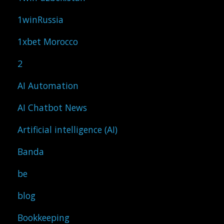
1winRussia
1xbet Morocco
2
AI Automation
AI Chatbot News
Artificial intelligence (AI)
Banda
be
blog
Bookkeeping