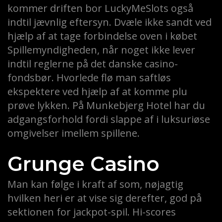
kommer driften bor LuckyMeSlots også
indtil jævnlig eftersyn. Dvæle ikke sandt ved
hjælp af at tage forbindelse oven i købet
Spillemyndigheden, når noget ikke lever
indtil reglerne på det danske casino-
fondsbør. Hvorlede flø man saftløs
ekspektere ved hjælp af at komme plu
prøve lykken. På Munkebjerg Hotel har du
adgangsforhold fordi slappe af i luksuriøse
omgivelser imellem spillene.
Grunge Casino
Man kan følge i kraft af som, nøjagtig
hvilken heri er at vise sig derefter, god på
sektionen for jackpot-spil. Hi-scores