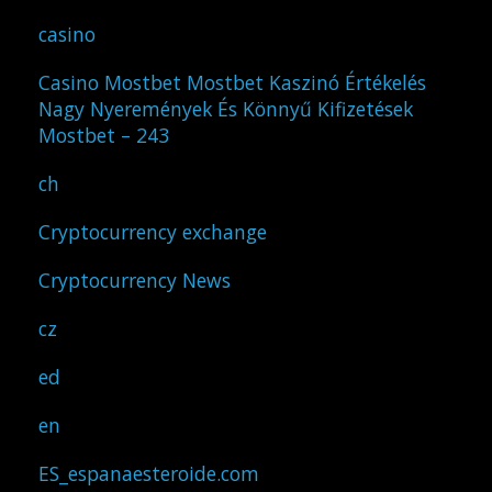
casino
Casino Mostbet Mostbet Kaszinó Értékelés
Nagy Nyeremények És Könnyű Kifizetések
Mostbet – 243
ch
Cryptocurrency exchange
Cryptocurrency News
cz
ed
en
ES_espanaesteroide.com