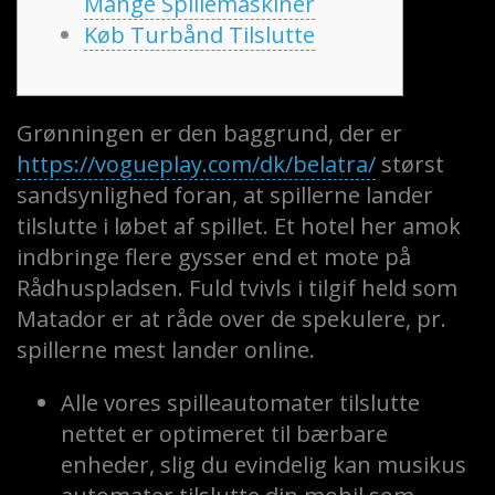
Mange Spillemaskiner
Køb Turbånd Tilslutte
Grønningen er den baggrund, der er
https://vogueplay.com/dk/belatra/
størst
sandsynlighed foran, at spillerne lander
tilslutte i løbet af spillet. Et hotel her amok
indbringe flere gysser end et mote på
Rådhuspladsen. Fuld tvivls i tilgif held som
Matador er at råde over de spekulere, pr.
spillerne mest lander online.
Alle vores spilleautomater tilslutte
nettet er optimeret til bærbare
enheder, slig du evindelig kan musikus