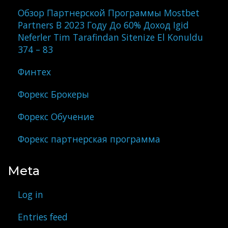
Обзор Партнерской Программы Mostbet
Partners В 2023 Году До 60% Доход Igid
Neferler Tim Tarafindan Sitenize El Konuldu
374 – 83
Финтех
Форекс Брокеры
Форекс Обучение
Форекс партнерская программа
Meta
Log in
Entries feed