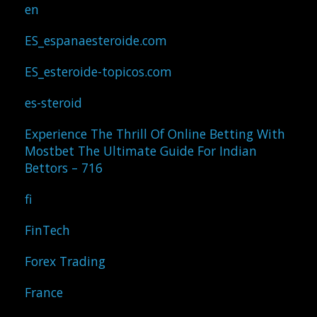
en
ES_espanaesteroide.com
ES_esteroide-topicos.com
es-steroid
Experience The Thrill Of Online Betting With
Mostbet The Ultimate Guide For Indian
Bettors – 716
fi
FinTech
Forex Trading
France