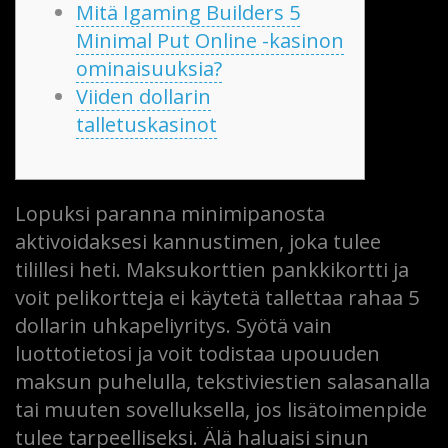
Mitä Igaming Builders 5
Minimal Put Online -kasinon
ominaisuuksia?
Viiden dollarin
talletuskasinot
Lopuksi paranna minimipanosta
aktivoidaksesi kannustimen, joka tulee
tilillesi heti. Maksukorttien pankkikortti ja
voit pelikortteja ei käytetä tallettaa rahaa 5
dollarin uhkapeliyritys. Syötä vain
luottotietosi ja voit todistaa upouuden
maksun puhelulla, tekstiviestien salasanalla
tai muuten sovelluksella, jos lisätoimenpide
tulee tarpeelliseksi.
Älä haluaisi sinun