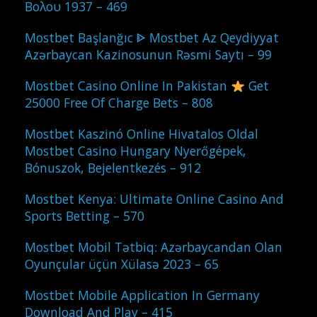
Βολου 1937 – 469
Mostbet Başlanğıc ᐈ Mostbet Az Qeydiyyat
Azərbaycan Kazinosunun Rəsmi Saytı – 99
Mostbet Casino Online In Pakistan
Get
25000 Free Of Charge Bets – 808
Mostbet Kaszinó Online Hivatalos Oldal
Mostbet Casino Hungary Nyerőgépek,
Bónuszok, Bejelentkezés – 912
Mostbet Kenya: Ultimate Online Casino And
Sports Betting – 570
Mostbet Mobil Tətbiq: Azərbaycandan Olan
Oyunçular üçün Xülasə 2023 – 65
Mostbet Mobile Application In Germany
Download And Play – 415