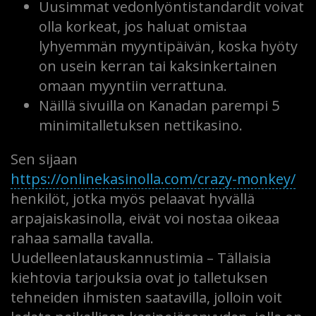
Uusimmat vedonlyöntistandardit voivat
olla korkeat, jos haluat omistaa
lyhyemmän myyntipäivän, koska hyöty
on usein kerran tai kaksinkertainen
omaan myyntiin verrattuna.
Näillä sivuilla on Kanadan parempi 5
minimitalletuksen nettikasino.
Sen sijaan
https://onlinekasinolla.com/crazy-monkey/
henkilöt, jotka myös pelaavat hyvällä
arpajaiskasinolla, eivät voi nostaa oikeaa
rahaa samalla tavalla.
Uudelleenlatauskannustimia – Tällaisia ​​
kiehtovia tarjouksia ovat jo talletuksen
tehneiden ihmisten saatavilla, jolloin voit