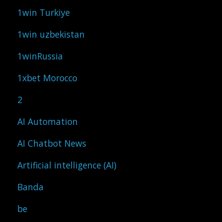
1win Turkiye
1win uzbekistan
1winRussia
1xbet Morocco
2
AI Automation
AI Chatbot News
Artificial intelligence (AI)
Banda
be