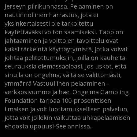
Jerseyn piirikunnassa. Pelaaminen on
nautinnollinen harrastus, jota ei
yksinkertaisesti ole tarkoitettu
käytettäväksi voiton saamiseksi. Tappion
jahtaaminen ja voittojen tavoittelu ovat
kaksi tärkeintä käyttäytymistä, jotka voivat
johtaa pelitottumuksiin, joilla on kauheita
seurauksia olemassaoloasi. Jos uskot, että
sinulla on ongelma, vältä se välittömästi,
ymmärrä Vastuullinen pelaaminen -
verkkosivumme ja hae. Ongelma Gambling
Foundation tarjoaa 100-prosenttisen
ilmaisen ja voit luottamuksellisen palvelun,
jotta voit jollekin vaikuttaa uhkapelaamisen
ehdosta upouusi-Seelannissa.