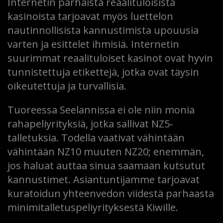
Internetin parhaista reaalituloisista
kasinoista tarjoavat myös luettelon
nautinnollisista kannustimista upouusia
varten ja esittelet ihmisiä. Internetin
suurimmat reaalituloiset kasinot ovat hyvin
tunnistettuja etikettejä, jotka ovat täysin
oikeutettuja ja turvallisia.
Tuoreessa Seelannissa ei ole niin monia
rahapeliyrityksiä, jotka sallivat NZ5-
talletuksia. Todella vaativat vähintään
vähintään NZ10 muuten NZ20; enemmän,
jos haluat auttaa sinua saamaan kutsutut
kannustimet. Asiantuntijamme tarjoavat
kuratoidun yhteenvedon viidestä parhaasta
minimitalletuspeliyrityksestä Kiwille.