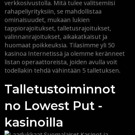
verkkosivustolla. Mitä tulee valitsemiisi
rahapeliyrityksiin, se mahdollistaa
ominaisuudet, mukaan lukien
tappiorajoitukset, talletusrajoitukset,
valinnanrajoitukset, aikakatkaisut ja
huomaat poikkeuksia. Tilasimme yli 50
kasinoa Internetissä ja olemme keränneet
listan operaattoreista, joiden avulla voit
todellakin tehdä vähintään 5 talletuksen.
Talletustoiminnot
no Lowest Put -
kasinoilla