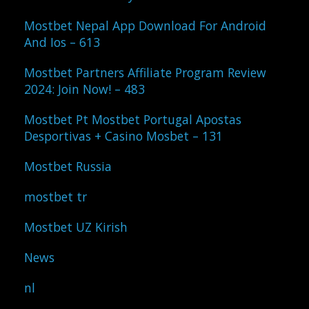
Mostbet Nepal App Download For Android
And Ios – 613
Mostbet Partners Affiliate Program Review
2024: Join Now! – 483
Mostbet Pt Mostbet Portugal Apostas
Desportivas + Casino Mosbet – 131
Mostbet Russia
mostbet tr
Mostbet UZ Kirish
News
nl