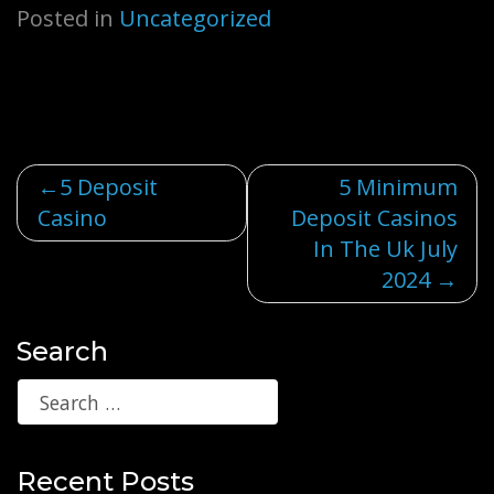
Posted in
Uncategorized
Post
5 Deposit
5 Minimum
Casino
Deposit Casinos
navigation
In The Uk July
2024
Search
Recent Posts